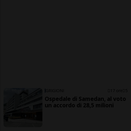
GRIGIONI
17 ore
5
Ospedale di Samedan, al voto
un accordo di 28,5 milioni