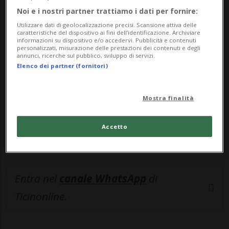
Noi e i nostri partner trattiamo i dati per fornire:
🔐 Sblocca il nostro archivio
Utilizzare dati di geolocalizzazione precisi. Scansione attiva delle
esclusivo!
caratteristiche del dispositivo ai fini dell’identificazione. Archiviare
informazioni su dispositivo e/o accedervi. Pubblicità e contenuti
personalizzati, misurazione delle prestazioni dei contenuti e degli
Sottoscrivi un abbonamento
Archivio
per
annunci, ricerche sul pubblico, sviluppo di servizi.
Elenco dei partner (fornitori)
leggere questo articolo, oppure scegli
MyTioAbo
per accedere all'archivio e
navigare su sito e app senza pubblicità.
Mostra finalità
ACCEDI
Accetto
Entra nel
canale WhatsApp
di
Ticinonline.