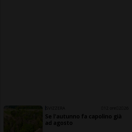
SVIZZERA
12 ore
2
26
Se l'autunno fa capolino già
ad agosto