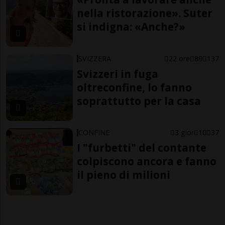
nella ristorazione». Suter
si indigna: «Anche?»
SVIZZERA
22 ore
89
137
Svizzeri in fuga
oltreconfine, lo fanno
soprattutto per la casa
CONFINE
3 gior
10
37
I "furbetti" del contante
colpiscono ancora e fanno
il pieno di milioni