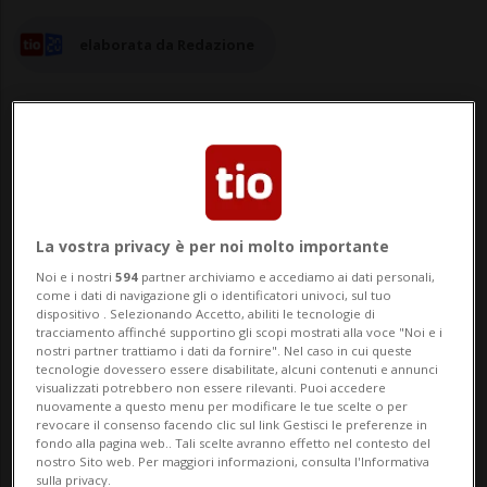
elaborata da Redazione
08 mag 2024 - 20:59
La vostra privacy è per noi molto importante
BERNA - I leader di diversi Paesi europei
Noi e i nostri
594
partner archiviamo e accediamo ai dati personali,
hanno già confermato che parteciperanno
come i dati di navigazione gli o identificatori univoci, sul tuo
dispositivo . Selezionando Accetto, abiliti le tecnologie di
alla Conferenza sull'Ucraina che si terrà al
tracciamento affinché supportino gli scopi mostrati alla voce "Noi e i
nostri partner trattiamo i dati da fornire". Nel caso in cui queste
Bürgenstock (NW) a metà giugno. Tra
tecnologie dovessero essere disabilitate, alcuni contenuti e annunci
visualizzati potrebbero non essere rilevanti. Puoi accedere
questi, i presidenti di Polonia, Finlandia e
nuovamente a questo menu per modificare le tue scelte o per
revocare il consenso facendo clic sul link Gestisci le preferenze in
Lettonia, nonché il primo ministro sp...
fondo alla pagina web.. Tali scelte avranno effetto nel contesto del
nostro Sito web. Per maggiori informazioni, consulta l'Informativa
sulla privacy.