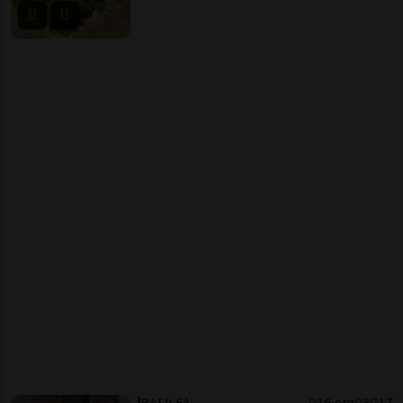
BASILEA
16 ore
3
17