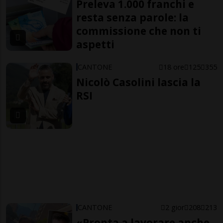
Preleva 1.000 franchi e
resta senza parole: la
commissione che non ti
aspetti
CANTONE
18 ore
125
355
Nicolò Casolini lascia la
RSI
CANTONE
2 gior
208
213
«Pronta a lavorare anche