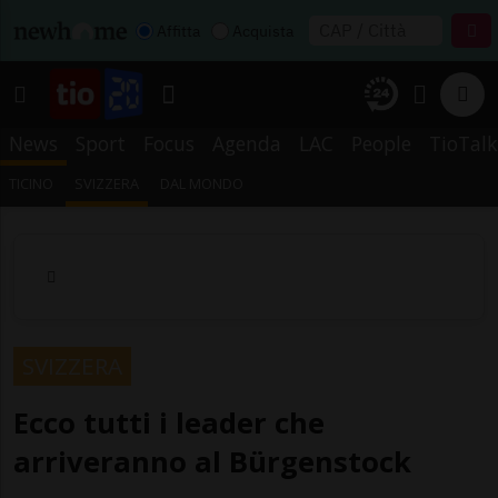
Affitta
Acquista
News
Sport
Focus
Agenda
LAC
People
TioTalk
TICINO
SVIZZERA
DAL MONDO
SVIZZERA
Ecco tutti i leader che
arriveranno al Bürgenstock