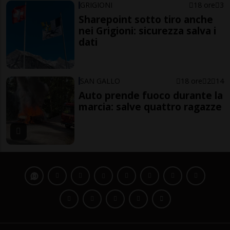
GRIGIONI
18 ore
3
Sharepoint sotto tiro anche
nei Grigioni: sicurezza salva i
dati
SAN GALLO
18 ore
2
14
Auto prende fuoco durante la
marcia: salve quattro ragazze