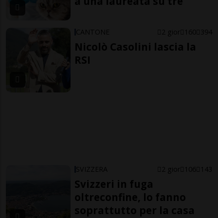
a una laureata su tre
CANTONE
2 gior
160
394
Nicolò Casolini lascia la
RSI
SVIZZERA
2 gior
106
143
Svizzeri in fuga
oltreconfine, lo fanno
soprattutto per la casa