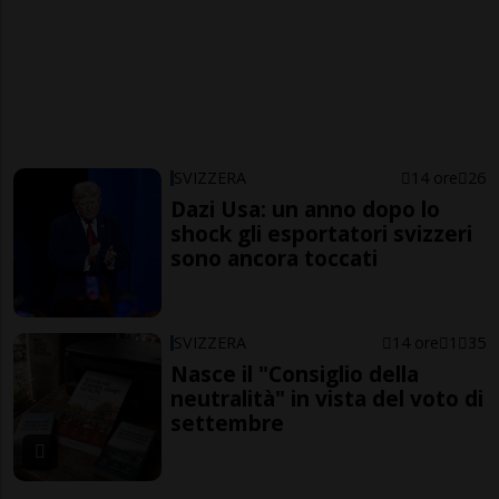
SVIZZERA
14 ore
26
Dazi Usa: un anno dopo lo
shock gli esportatori svizzeri
sono ancora toccati
SVIZZERA
14 ore
1
35
Nasce il "Consiglio della
neutralità" in vista del voto di
settembre