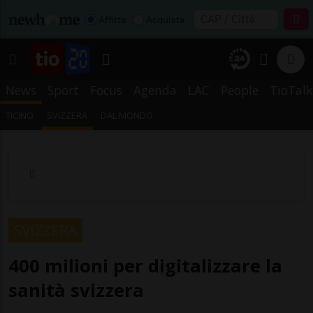
Affitta
Acquista
News
Sport
Focus
Agenda
LAC
People
TioTalk
TICINO
SVIZZERA
DAL MONDO
SVIZZERA
400 milioni per digitalizzare la
sanità svizzera