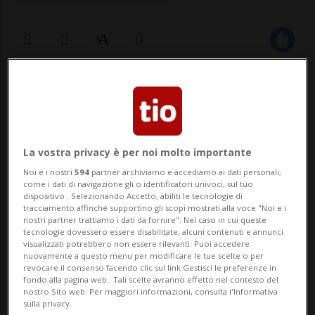
23 nov 2023 - 10:44
BERNA - La digitalizzazione nel settore
sanitario svizzero dovrà essere accelerata,
La vostra privacy è per noi molto importante
aumentando l’efficienza del sistema, la
Noi e i nostri
594
partner archiviamo e accediamo ai dati personali,
come i dati di navigazione gli o identificatori univoci, sul tuo
qualità delle cure e la sicurezza dei
dispositivo . Selezionando Accetto, abiliti le tecnologie di
tracciamento affinché supportino gli scopi mostrati alla voce "Noi e i
pazienti. Così nella seduta del 22
nostri partner trattiamo i dati da fornire". Nel caso in cui queste
tecnologie dovessero essere disabilitate, alcuni contenuti e annunci
visualizzati potrebbero non essere rilevanti. Puoi accedere
novembre 2023 il Consiglio...
nuovamente a questo menu per modificare le tue scelte o per
revocare il consenso facendo clic sul link Gestisci le preferenze in
fondo alla pagina web.. Tali scelte avranno effetto nel contesto del
🔐 Sblocca il nostro archivio
nostro Sito web. Per maggiori informazioni, consulta l'Informativa
sulla privacy.