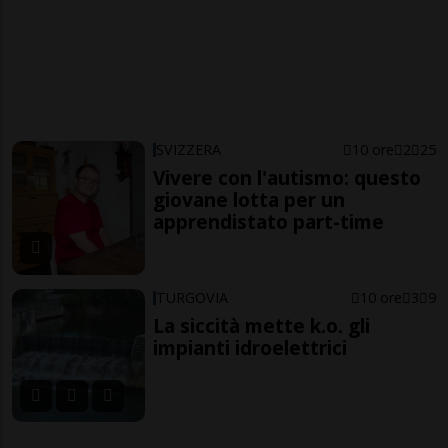
SVIZZERA
10 ore
2
25
Vivere con l'autismo: questo
giovane lotta per un
apprendistato part-time
TURGOVIA
10 ore
3
9
La siccità mette k.o. gli
impianti idroelettrici