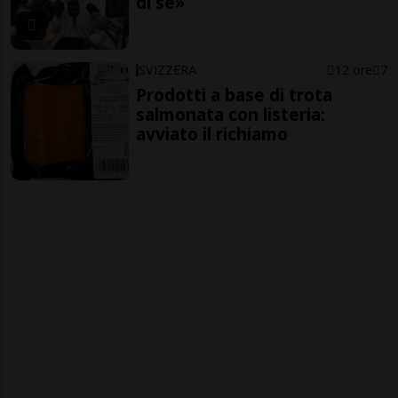
di sé»
SVIZZERA
12 ore
7
Prodotti a base di trota
salmonata con listeria:
avviato il richiamo