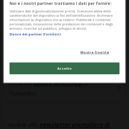
esclusivo!
Noi e i nostri partner trattiamo i dati per fornire:
Utilizzare dati di geolocalizzazione precisi. Scansione attiva delle
Sottoscrivi un abbonamento
Archivio
per
caratteristiche del dispositivo ai fini dell’identificazione. Archiviare
informazioni su dispositivo e/o accedervi. Pubblicità e contenuti
leggere questo articolo, oppure scegli
personalizzati, misurazione delle prestazioni dei contenuti e degli
annunci, ricerche sul pubblico, sviluppo di servizi.
MyTioAbo
per accedere all'archivio e
Elenco dei partner (fornitori)
navigare su sito e app senza pubblicità.
Mostra finalità
ACCEDI
Accetto
Entra nel
canale WhatsApp
di
Ticinonline.
Iscriviti alla
newsletter giornaliera di