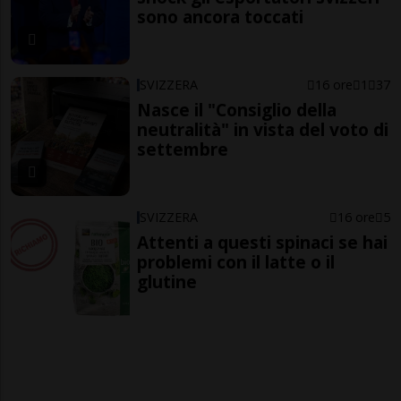
sono ancora toccati
SVIZZERA
16 ore
1
37
Nasce il "Consiglio della
neutralità" in vista del voto di
settembre
SVIZZERA
16 ore
5
Attenti a questi spinaci se hai
problemi con il latte o il
glutine