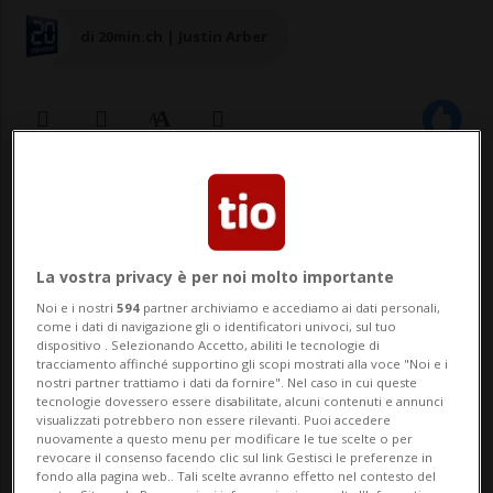
di 20min.ch | Justin Arber
16 ago 2023 - 06:30
La vostra privacy è per noi molto importante
Noi e i nostri
594
partner archiviamo e accediamo ai dati personali,
come i dati di navigazione gli o identificatori univoci, sul tuo
dispositivo . Selezionando Accetto, abiliti le tecnologie di
tracciamento affinché supportino gli scopi mostrati alla voce "Noi e i
nostri partner trattiamo i dati da fornire". Nel caso in cui queste
BERNA - Lunedì mattina l'UDC ha
tecnologie dovessero essere disabilitate, alcuni contenuti e annunci
visualizzati potrebbero non essere rilevanti. Puoi accedere
pubblicato la canzone, con tanto di video
nuovamente a questo menu per modificare le tue scelte o per
revocare il consenso facendo clic sul link Gestisci le preferenze in
musicale, della sua campagna elettorale
fondo alla pagina web.. Tali scelte avranno effetto nel contesto del