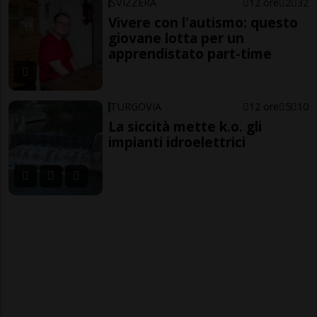
SVIZZERA
12 ore
2
32
Vivere con l'autismo: questo
giovane lotta per un
apprendistato part-time
TURGOVIA
12 ore
5
10
La siccità mette k.o. gli
impianti idroelettrici