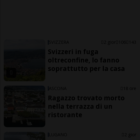
SVIZZERA
2 gior
106
143
Svizzeri in fuga
oltreconfine, lo fanno
soprattutto per la casa
ASCONA
18 ore
Ragazzo trovato morto
nella terrazza di un
ristorante
LUGANO
2 gior