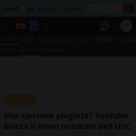
Affitta
Acquista
News
Sport
Focus
Agenda
LAC
People
TioTalk
TICINO
SVIZZERA
DAL MONDO
SVIZZERA
Una canzone plagiata? Youtube
blocca il video musicale dell'UDC