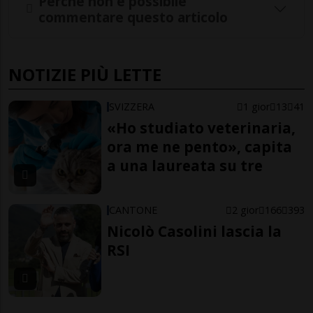
Perché non è possibile
commentare questo articolo
NOTIZIE PIÙ LETTE
SVIZZERA
1 gior
13
41
«Ho studiato veterinaria,
ora me ne pento», capita
a una laureata su tre
CANTONE
2 gior
166
393
Nicolò Casolini lascia la
RSI