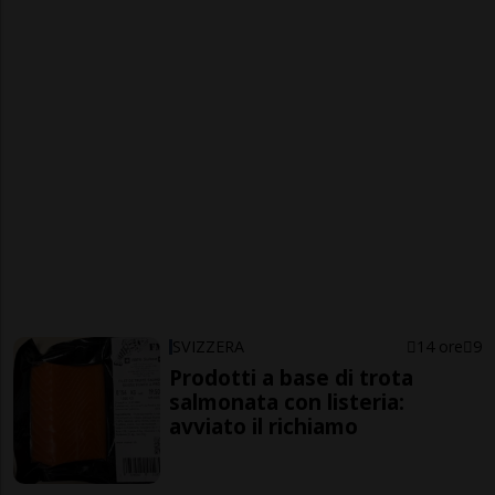
SVIZZERA
14 ore
9
Prodotti a base di trota
salmonata con listeria:
avviato il richiamo