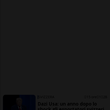
SVIZZERA
15 ore
1
28
Dazi Usa: un anno dopo lo
shock gli esportatori svizzeri