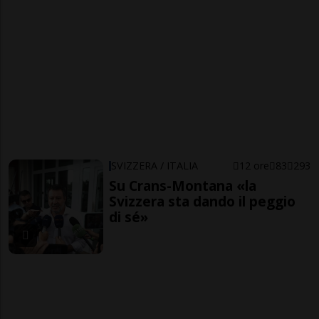
SVIZZERA / ITALIA
12 ore
83
293
Su Crans-Montana «la
Svizzera sta dando il peggio
di sé»