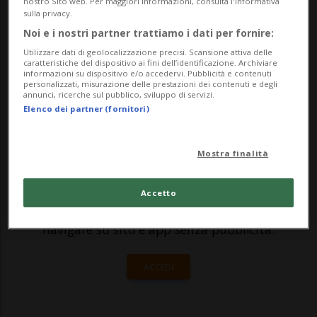
nostro Sito web. Per maggiori informazioni, consulta l'Informativa
sulla privacy.
2023. "Das isch d'SVP", in italiano "Questo
Noi e i nostri partner trattiamo i dati per fornire:
è l'UDC", è però già sparita dalla
Utilizzare dati di geolocalizzazione precisi. Scansione attiva delle
caratteristiche del dispositivo ai fini dell’identificazione. Archiviare
circolazione: Yo...
informazioni su dispositivo e/o accedervi. Pubblicità e contenuti
personalizzati, misurazione delle prestazioni dei contenuti e degli
annunci, ricerche sul pubblico, sviluppo di servizi.
Elenco dei partner (fornitori)
🔐 Sblocca il nostro archivio
esclusivo!
Mostra finalità
Sottoscrivi un abbonamento
Archivio
per
leggere questo articolo, oppure scegli
Accetto
MyTioAbo
per accedere all'archivio e
navigare su sito e app senza pubblicità.
ACCEDI