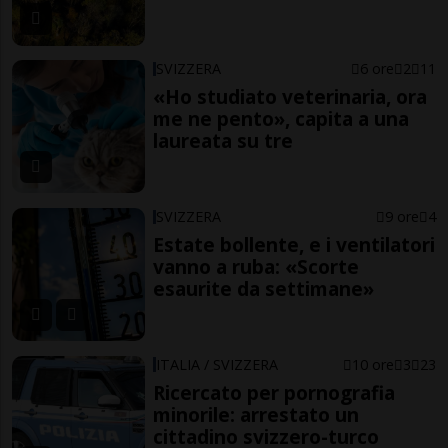
SVIZZERA
6 ore
2
11
«Ho studiato veterinaria, ora
me ne pento», capita a una
laureata su tre
SVIZZERA
9 ore
4
Estate bollente, e i ventilatori
vanno a ruba: «Scorte
esaurite da settimane»
ITALIA / SVIZZERA
10 ore
3
23
Ricercato per pornografia
minorile: arrestato un
cittadino svizzero-turco