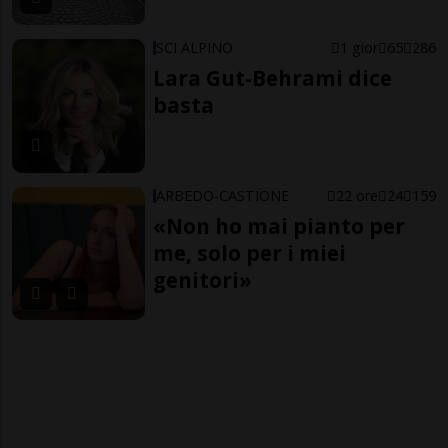
SCI ALPINO
1 gior
65
286
Lara Gut-Behrami dice
basta
ARBEDO-CASTIONE
22 ore
24
159
«Non ho mai pianto per
me, solo per i miei
genitori»