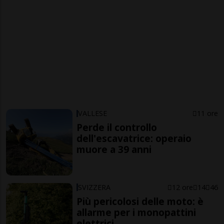
VALLESE
11 ore
Perde il controllo
dell'escavatrice: operaio
muore a 39 anni
SVIZZERA
12 ore
14
46
Più pericolosi delle moto: è
allarme per i monopattini
elettrici