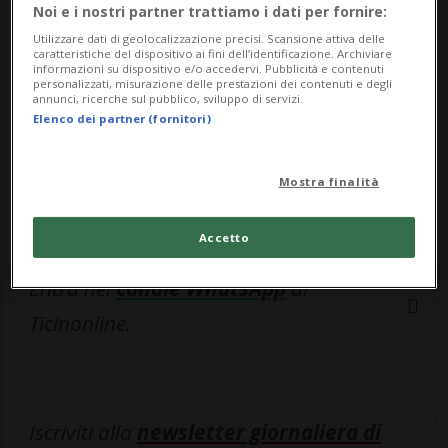
esclusivo!
Noi e i nostri partner trattiamo i dati per fornire:
Utilizzare dati di geolocalizzazione precisi. Scansione attiva delle
Sottoscrivi un abbonamento
Archivio
per
caratteristiche del dispositivo ai fini dell’identificazione. Archiviare
informazioni su dispositivo e/o accedervi. Pubblicità e contenuti
leggere questo articolo, oppure scegli
personalizzati, misurazione delle prestazioni dei contenuti e degli
annunci, ricerche sul pubblico, sviluppo di servizi.
MyTioAbo
per accedere all'archivio e
Elenco dei partner (fornitori)
navigare su sito e app senza pubblicità.
Mostra finalità
ACCEDI
Accetto
Entra nel
canale WhatsApp
di
Ticinonline.
Iscriviti alla
newsletter giornaliera di