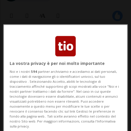
10 ago 2023 - 09:27
3
BERNA - L'estate è la stagione dei furti.
Soprattutto dei cellulari. Complice le tante
La vostra privacy è per noi molto importante
manifestazioni all'aperto, le fiere, le sagre,
Noi e i nostri
594
partner archiviamo e accediamo ai dati personali,
come i dati di navigazione gli o identificatori univoci, sul tuo
i grandi assembramenti, l'estate diventa
dispositivo . Selezionando Accetto, abiliti le tecnologie di
tracciamento affinché supportino gli scopi mostrati alla voce "Noi e i
l'occasione migliore per scippare il
nostri partner trattiamo i dati da fornire". Nel caso in cui queste
tecnologie dovessero essere disabilitate, alcuni contenuti e annunci
telefonino. Un trend che viene ...
visualizzati potrebbero non essere rilevanti. Puoi accedere
nuovamente a questo menu per modificare le tue scelte o per
revocare il consenso facendo clic sul link Gestisci le preferenze in
fondo alla pagina web.. Tali scelte avranno effetto nel contesto del
🔐 Sblocca il nostro archivio
nostro Sito web. Per maggiori informazioni, consulta l'Informativa
sulla privacy.