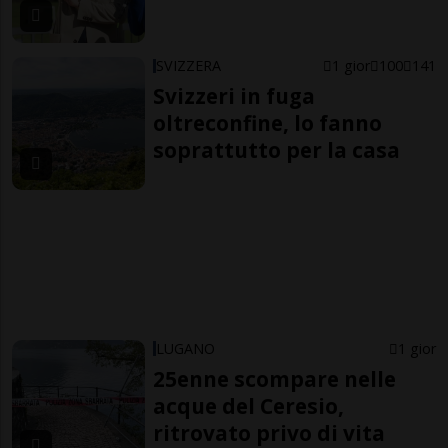
SVIZZERA
1 gior
100
141
Svizzeri in fuga
oltreconfine, lo fanno
soprattutto per la casa
LUGANO
1 gior
25enne scompare nelle
acque del Ceresio,
ritrovato privo di vita