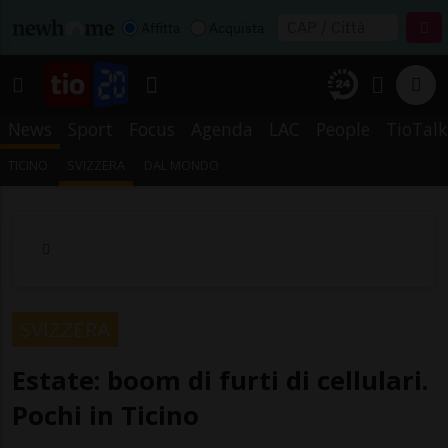
Affitta
Acquista
News
Sport
Focus
Agenda
LAC
People
TioTalk
TICINO
SVIZZERA
DAL MONDO
SVIZZERA
Estate: boom di furti di cellulari.
Pochi in Ticino