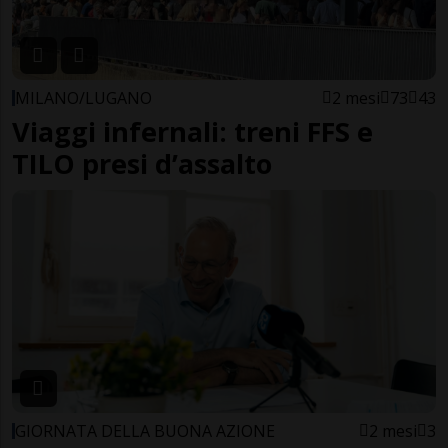
MILANO/LUGANO
2 mesi
73
43
Viaggi infernali: treni FFS e
TILO presi d’assalto
GIORNATA DELLA BUONA AZIONE
2 mesi
3