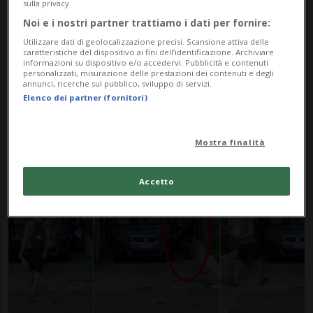
sulla privacy.
Noi e i nostri partner trattiamo i dati per fornire:
Utilizzare dati di geolocalizzazione precisi. Scansione attiva delle
caratteristiche del dispositivo ai fini dell’identificazione. Archiviare
informazioni su dispositivo e/o accedervi. Pubblicità e contenuti
personalizzati, misurazione delle prestazioni dei contenuti e degli
annunci, ricerche sul pubblico, sviluppo di servizi.
Elenco dei partner (fornitori)
GIUBIASCO/LOSONE
3 sett
47
67
Il misterioso ladro delle auto
Mostra finalità
colpisce ancora: questa volta
colto in flagrante
Accetto