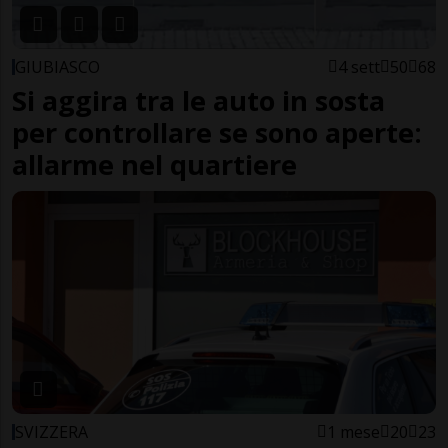
GIUBIASCO
4 sett
50
68
Si aggira tra le auto in sosta
per controllare se sono aperte:
allarme nel quartiere
SVIZZERA
1 mese
20
23