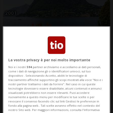
PARADISO
6 gior
23
49
La vostra privacy è per noi molto importante
«Opere fuori norma». Il maxi
Noi e i nostri
594
partner archiviamo e accediamo ai dati personali,
come i dati di navigazione gli o identificatori univoci, sul tuo
progetto da 70 appartamenti si
dispositivo . Selezionando Accetto, abiliti le tecnologie di
tracciamento affinché supportino gli scopi mostrati alla voce "Noi e i
scontra con 6 opposizioni
nostri partner trattiamo i dati da fornire". Nel caso in cui queste
tecnologie dovessero essere disabilitate, alcuni contenuti e annunci
visualizzati potrebbero non essere rilevanti. Puoi accedere
nuovamente a questo menu per modificare le tue scelte o per
revocare il consenso facendo clic sul link Gestisci le preferenze in
fondo alla pagina web.. Tali scelte avranno effetto nel contesto del
nostro Sito web. Per maggiori informazioni, consulta l'Informativa