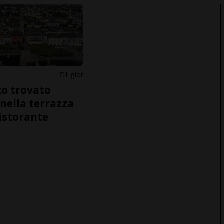
1 gior
o trovato
nella terrazza
ristorante