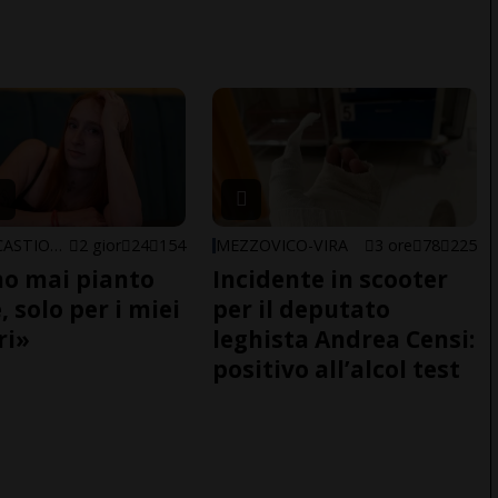
ARBEDO-CASTIONE
2 gior
24
154
MEZZOVICO-VIRA
3 ore
78
225
o mai pianto
Incidente in scooter
 solo per i miei
per il deputato
ri»
leghista Andrea Censi:
positivo all’alcol test