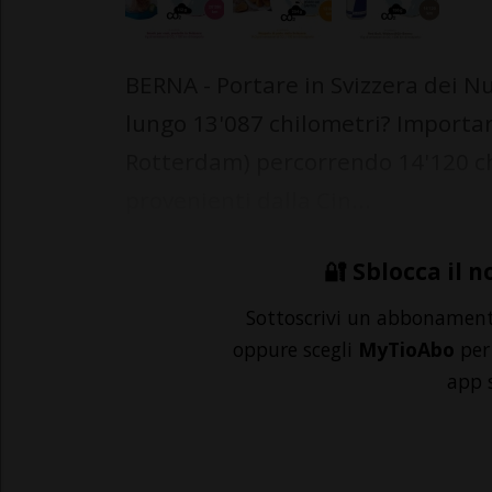
BERNA - Portare in Svizzera dei Nu
lungo 13'087 chilometri? Importare 
Rotterdam) percorrendo 14'120 ch
provenienti dalla Cin...
🔐 Sblocca il n
Sottoscrivi un abbonamen
oppure scegli
MyTioAbo
per 
app 