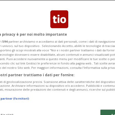
ù insensato?
del Diavolo 2023", premio assegnato per
nno.
a privacy è per noi molto importante
ri
594
partner archiviamo e accediamo ai dati personali, come i dati di navigazione 
ri univoci, sul tuo dispositivo . Selezionando Accetto, abiliti le tecnologie di tracc
portino gli scopi mostrati alla voce "Noi e i nostri partner trattiamo i dati da fornir
tecnologie dovessero essere disabilitate, alcuni contenuti e annunci visualizzati 
vanti. Puoi accedere nuovamente a questo menu per modificare le tue scelte o per
endo clic sul link Gestisci le preferenze in fondo alla pagina web.. Tali scelte avr
o del nostro Sito web. Per maggiori informazioni, consulta l'Informativa sulla priva
ostri partner trattiamo i dati per fornire:
ati di geolocalizzazione precisi. Scansione attiva delle caratteristiche del dispositivo 
icazione. Archiviare informazioni su dispositivo e/o accedervi. Pubblicità e contenu
ati, misurazione delle prestazioni dei contenuti e degli annunci, ricerche sul pubbl
 partner (fornitori)
 finalità
Ac