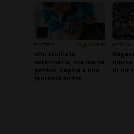
SVIZZERA
1 gior
19
42
ASCONA
«Ho studiato
Ragazz
veterinaria, ora me ne
morto 
pento», capita a una
di un 
laureata su tre