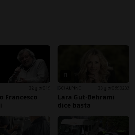
2 gior
19
SCI ALPINO
3 gior
69
283
o Francesco
Lara Gut-Behrami
i
dice basta