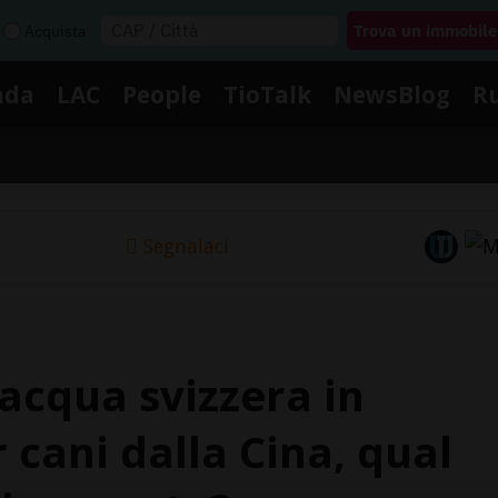
Acquista
nda
LAC
People
TioTalk
NewsBlog
R
Segnalaci
 acqua svizzera in
r cani dalla Cina, qual