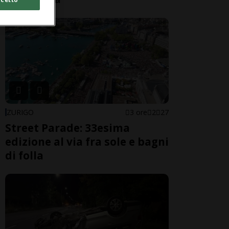
ZURIGO
3 ore
2
27
Street Parade: 33esima
edizione al via fra sole e bagni
di folla