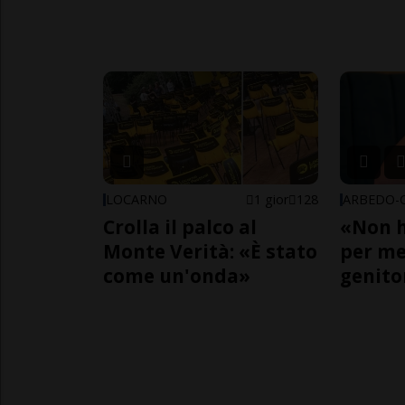
LOCARNO
1 gior
128
Crolla il palco al
«Non h
Monte Verità: «È stato
per me,
come un'onda»
genito