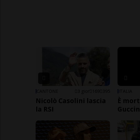
CANTONE
3 gior
169
395
ITALIA
Nicolò Casolini lascia
È mort
la RSI
Guccin