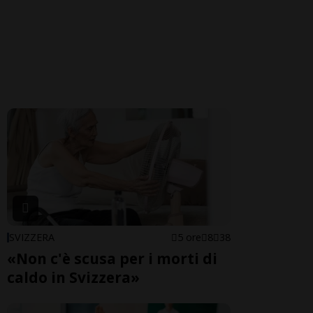
SVIZZERA
5 ore
8
38
«Non c'è scusa per i morti di
caldo in Svizzera»