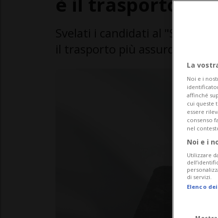
è il trasporto pi
Svelati i candidati al "Sasso 
il trasporto più assurdo dell'a
La vostr
Noi e i nost
identificato
affinché sup
cui queste 
essere rile
consenso fac
nel contest
Noi e i n
Utilizzare d
dell’identif
personalizz
di servizi.
Elenco dei
Mostra