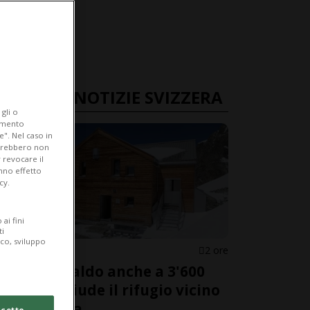
ULTIME NOTIZIE SVIZZERA
gli o
iamento
e". Nel caso in
potrebbero non
 revocare il
anno effetto
cy.
ai fini
ti
ico, sviluppo
GRIGIONI
2 ore
Troppo caldo anche a 3'600
metri: chiude il rifugio vicino
al Bernina
cetto