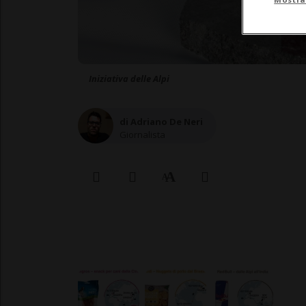
Iniziativa delle Alpi
di Adriano De Neri
Giornalista