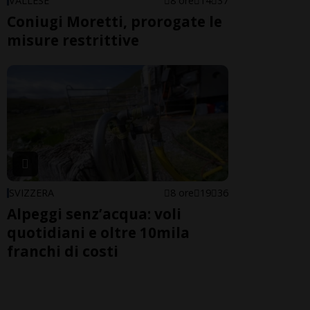
VALLESE
8 ore
14
37
Coniugi Moretti, prorogate le
misure restrittive
SVIZZERA
8 ore
19
36
Alpeggi senz’acqua: voli
quotidiani e oltre 10mila
franchi di costi