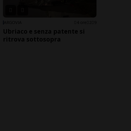
ARGOVIA
4 ore
2
9
Ubriaco e senza patente si
ritrova sottosopra