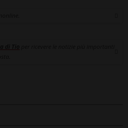
inonline.
a di Tio
per ricevere le notizie più importanti
osta.