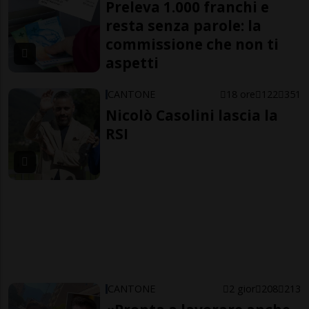
Preleva 1.000 franchi e
resta senza parole: la
commissione che non ti
aspetti
CANTONE
18 ore
122
351
Nicolò Casolini lascia la
RSI
CANTONE
2 gior
208
213