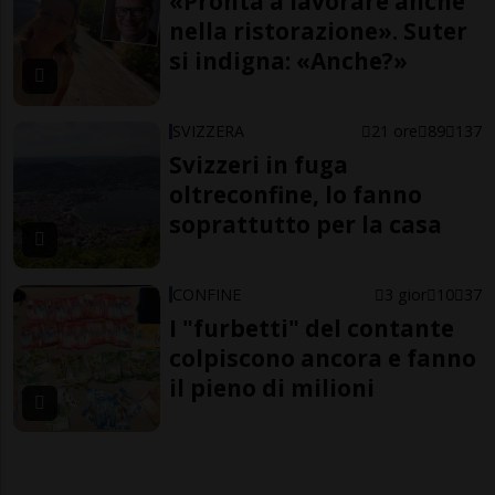
«Pronta a lavorare anche
nella ristorazione». Suter
si indigna: «Anche?»
SVIZZERA
21 ore
89
137
Svizzeri in fuga
oltreconfine, lo fanno
soprattutto per la casa
CONFINE
3 gior
10
37
I "furbetti" del contante
colpiscono ancora e fanno
il pieno di milioni