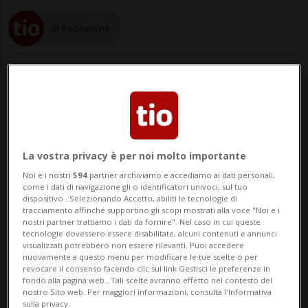
di Redazione
29 gen 2023 - 13:02
3
La vostra privacy è per noi molto importante
ZUGO - Daniel Vasella, ex CEO di Novartis,
Noi e i nostri
594
partner archiviamo e accediamo ai dati personali,
si è opposto al pagamento delle imposte
come i dati di navigazione gli o identificatori univoci, sul tuo
dispositivo . Selezionando Accetto, abiliti le tecnologie di
nel canton Zugo, nel 2013, sostenendo di
tracciamento affinché supportino gli scopi mostrati alla voce "Noi e i
nostri partner trattiamo i dati da fornire". Nel caso in cui queste
aver spostato il domicilio da Risch (ZG) al
tecnologie dovessero essere disabilitate, alcuni contenuti e annunci
visualizzati potrebbero non essere rilevanti. Puoi accedere
principato di Monaco. Il multimilionario ha
nuovamente a questo menu per modificare le tue scelte o per
revocare il consenso facendo clic sul link Gestisci le preferenze in
fondo alla pagina web.. Tali scelte avranno effetto nel contesto del
però perso davanti al Tr...
nostro Sito web. Per maggiori informazioni, consulta l'Informativa
sulla privacy.