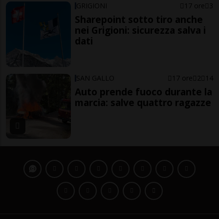
GRIGIONI
17 ore
3
Sharepoint sotto tiro anche
nei Grigioni: sicurezza salva i
dati
SAN GALLO
17 ore
2
14
Auto prende fuoco durante la
marcia: salve quattro ragazze