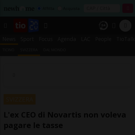
Affitta
Acquista
News
Sport
Focus
Agenda
LAC
People
TioTalk
TICINO
SVIZZERA
DAL MONDO
SVIZZERA
L'ex CEO di Novartis non voleva
pagare le tasse