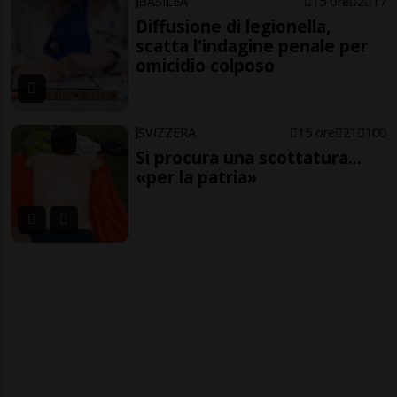
BASILEA
15 ore
2
17
Diffusione di legionella,
scatta l'indagine penale per
omicidio colposo
SVIZZERA
15 ore
21
100
Si procura una scottatura...
«per la patria»