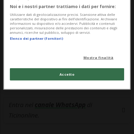
Noi e i nostri partner trattiamo i dati per fornire:
🔐 Sblocca il nostro archivio
Utilizzare dati di geolocalizzazione precisi. Scansione attiva delle
esclusivo!
caratteristiche del dispositivo ai fini dell’identificazione. Archiviare
informazioni su dispositivo e/o accedervi. Pubblicità e contenuti
personalizzati, misurazione delle prestazioni dei contenuti e degli
Sottoscrivi un abbonamento
Archivio
per
annunci, ricerche sul pubblico, sviluppo di servizi.
Elenco dei partner (fornitori)
leggere questo articolo, oppure scegli
MyTioAbo
per accedere all'archivio e
navigare su sito e app senza pubblicità.
Mostra finalità
ACCEDI
Accetto
Entra nel
canale WhatsApp
di
Ticinonline.