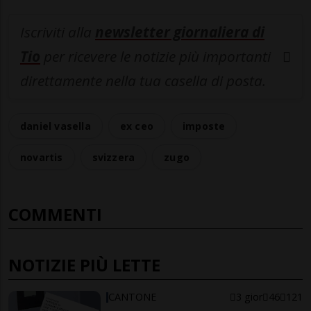
Iscriviti alla
newsletter giornaliera di
Tio
per ricevere le notizie più importanti
direttamente nella tua casella di posta.
daniel vasella
ex ceo
imposte
novartis
svizzera
zugo
COMMENTI
NOTIZIE PIÙ LETTE
CANTONE
3 gior
46
121