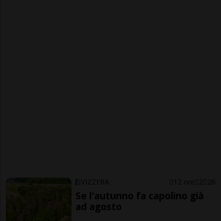
SVIZZERA
12 ore
2
26
Se l'autunno fa capolino già
ad agosto