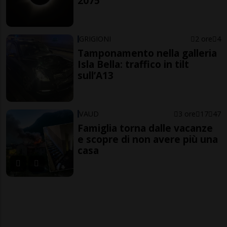
2075
GRIGIONI
2 ore
4
Tamponamento nella galleria
Isla Bella: traffico in tilt
sull’A13
VAUD
3 ore
17
47
Famiglia torna dalle vacanze
e scopre di non avere più una
casa