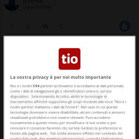
di Sal Feo
Caporedattore
20 gen 2023 - 09:07
Aggiornamento 14:12
22
La vostra privacy è per noi molto importante
Noi e i nostri
594
partner archiviamo e accediamo ai dati personali,
come i dati di navigazione gli o identificatori univoci, sul tuo
dispositivo . Selezionando Accetto, abiliti le tecnologie di
tracciamento affinché supportino gli scopi mostrati alla voce "Noi e i
nostri partner trattiamo i dati da fornire". Nel caso in cui queste
tecnologie dovessero essere disabilitate, alcuni contenuti e annunci
visualizzati potrebbero non essere rilevanti. Puoi accedere
Si continua a tremare dal freddo in gran
nuovamente a questo menu per modificare le tue scelte o per
revocare il consenso facendo clic sul link Gestisci le preferenze in
parte della Svizzera. Durante la notte
fondo alla pagina web.. Tali scelte avranno effetto nel contesto del
nostro Sito web. Per maggiori informazioni, consulta l'Informativa