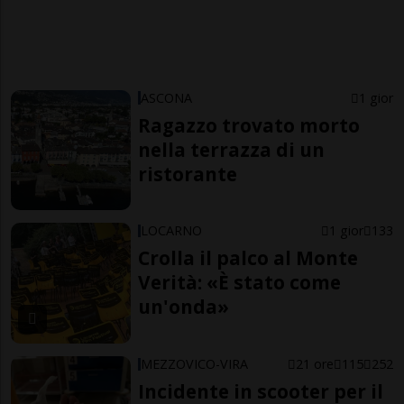
ASCONA
1 gior
Ragazzo trovato morto
nella terrazza di un
ristorante
LOCARNO
1 gior
133
Crolla il palco al Monte
Verità: «È stato come
un'onda»
MEZZOVICO-VIRA
21 ore
115
252
Incidente in scooter per il