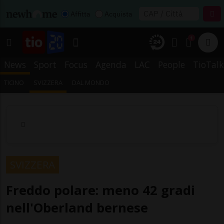
Affitta
Acquista
1
News
Sport
Focus
Agenda
LAC
People
TioTalk
TICINO
SVIZZERA
DAL MONDO
SVIZZERA
Freddo polare: meno 42 gradi
nell'Oberland bernese