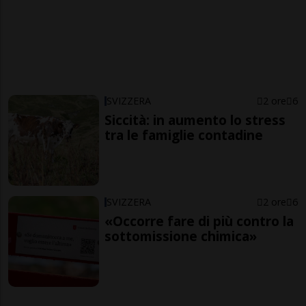
SVIZZERA
2 ore
6
Siccità: in aumento lo stress
tra le famiglie contadine
SVIZZERA
2 ore
6
«Occorre fare di più contro la
sottomissione chimica»