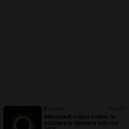
SVIZZERA
2 ore
2
Mercoledì eclissi solare: in
Svizzera si ripeterà solo nel