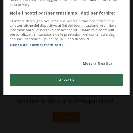
appena trascorsa il termometro è sceso
sulla privacy.
sotto zero, e in alcune zone la colonnina di
Noi e i nostri partner trattiamo i dati per fornire:
Utilizzare dati di geolocalizzazione precisi. Scansione attiva delle
mercurio segnava numeri a due cifre,
caratteristiche del dispositivo ai fini dell’identificazione. Archiviare
informazioni su dispositivo e/o accedervi. Pubblicità e contenuti
come fa notare questa mattina MeteoNe...
personalizzati, misurazione delle prestazioni dei contenuti e degli
annunci, ricerche sul pubblico, sviluppo di servizi.
Elenco dei partner (fornitori)
🔐 Sblocca il nostro archivio
esclusivo!
Mostra finalità
Sottoscrivi un abbonamento
Archivio
per
Accetto
leggere questo articolo, oppure scegli
MyTioAbo
per accedere all'archivio e
navigare su sito e app senza pubblicità.
ACCEDI