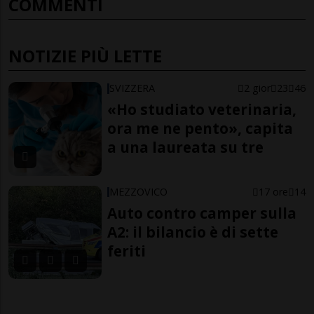
COMMENTI
NOTIZIE PIÙ LETTE
SVIZZERA
2 gior
23
46
«Ho studiato veterinaria,
ora me ne pento», capita
a una laureata su tre
MEZZOVICO
17 ore
14
Auto contro camper sulla
A2: il bilancio è di sette
feriti