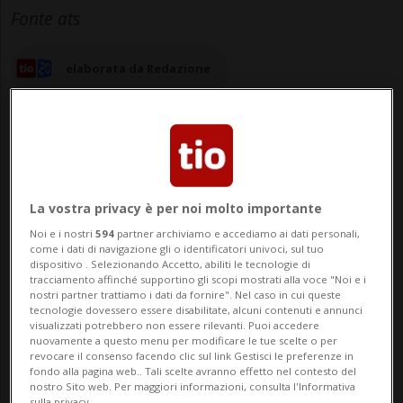
Fonte ats
elaborata da Redazione
12 gen 2023 - 16:13
4
La vostra privacy è per noi molto importante
Noi e i nostri
594
partner archiviamo e accediamo ai dati personali,
BERNA - Il divieto del saluto hitleriano o
come i dati di navigazione gli o identificatori univoci, sul tuo
dispositivo . Selezionando Accetto, abiliti le tecnologie di
della svastica renderebbe più difficile
tracciamento affinché supportino gli scopi mostrati alla voce "Noi e i
nostri partner trattiamo i dati da fornire". Nel caso in cui queste
l'identificazione degli estremisti di destra
tecnologie dovessero essere disabilitate, alcuni contenuti e annunci
visualizzati potrebbero non essere rilevanti. Puoi accedere
e non avrebbe praticamente alcun effetto
nuovamente a questo menu per modificare le tue scelte o per
revocare il consenso facendo clic sul link Gestisci le preferenze in
sulla forza di attrazione di questi gruppi.
fondo alla pagina web.. Tali scelte avranno effetto nel contesto del
nostro Sito web. Per maggiori informazioni, consulta l'Informativa
sulla privacy.