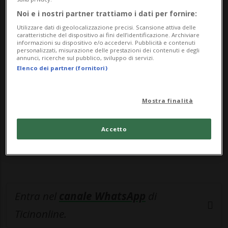
In ogni caso, qualora si vol...
Noi e i nostri partner trattiamo i dati per fornire:
Utilizzare dati di geolocalizzazione precisi. Scansione attiva delle
🔐 Sblocca il nostro archivio
caratteristiche del dispositivo ai fini dell’identificazione. Archiviare
informazioni su dispositivo e/o accedervi. Pubblicità e contenuti
esclusivo!
personalizzati, misurazione delle prestazioni dei contenuti e degli
annunci, ricerche sul pubblico, sviluppo di servizi.
Elenco dei partner (fornitori)
Sottoscrivi un abbonamento
Archivio
per
leggere questo articolo, oppure scegli
MyTioAbo
per accedere all'archivio e
Mostra finalità
navigare su sito e app senza pubblicità.
Accetto
ACCEDI
Entra nel
canale WhatsApp
di
Ticinonline.