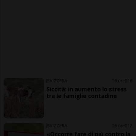
SVIZZERA
6 ore
16
Siccità: in aumento lo stress
tra le famiglie contadine
SVIZZERA
6 ore
12
«Occorre fare di più contro la