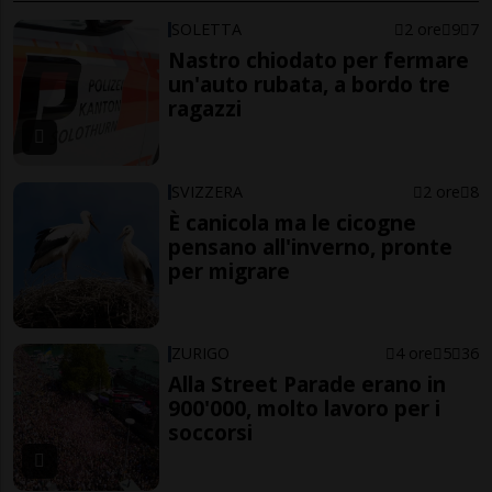
SOLETTA
2 ore
9
7
Nastro chiodato per fermare
un'auto rubata, a bordo tre
ragazzi
SVIZZERA
2 ore
8
È canicola ma le cicogne
pensano all'inverno, pronte
per migrare
ZURIGO
4 ore
5
36
Alla Street Parade erano in
900'000, molto lavoro per i
soccorsi