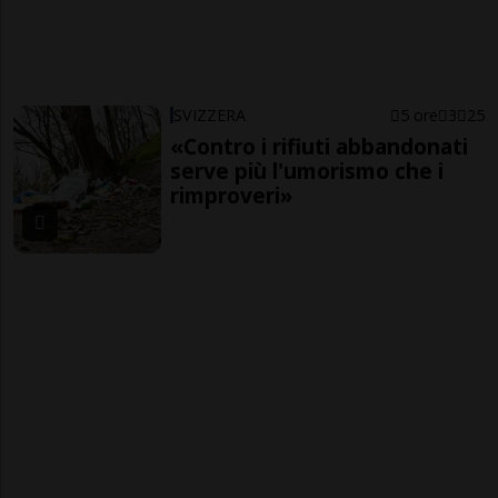
SVIZZERA
5 ore
3
25
«Contro i rifiuti abbandonati
serve più l'umorismo che i
rimproveri»