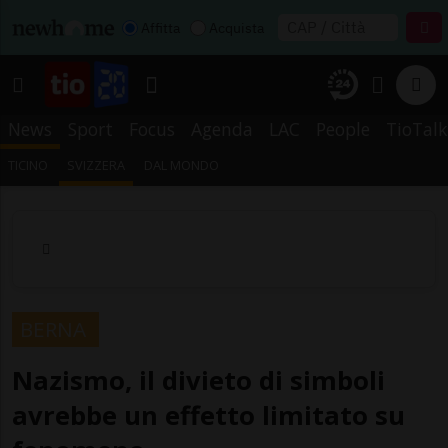
Affitta
Acquista
News
Sport
Focus
Agenda
LAC
People
TioTalk
TICINO
SVIZZERA
DAL MONDO
BERNA
Nazismo, il divieto di simboli
avrebbe un effetto limitato su