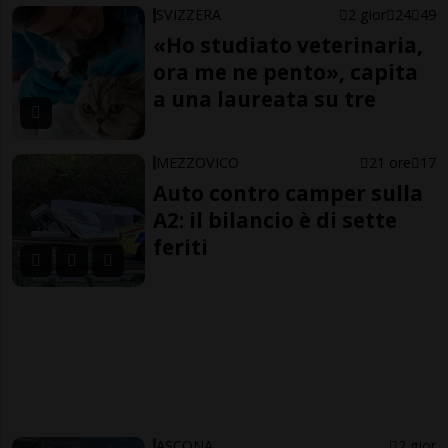
SVIZZERA
2 gior
24
49
«Ho studiato veterinaria,
ora me ne pento», capita
a una laureata su tre
MEZZOVICO
21 ore
17
Auto contro camper sulla
A2: il bilancio è di sette
feriti
ASCONA
2 gior