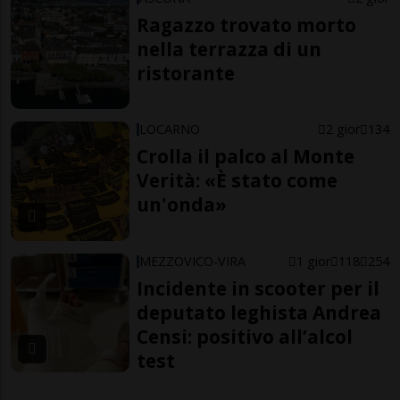
Ragazzo trovato morto
nella terrazza di un
ristorante
LOCARNO
2 gior
134
Crolla il palco al Monte
Verità: «È stato come
un'onda»
MEZZOVICO-VIRA
1 gior
118
254
Incidente in scooter per il
deputato leghista Andrea
Censi: positivo all’alcol
test