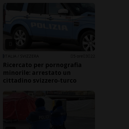
ITALIA / SVIZZERA
5 ore
3
22
Ricercato per pornografia
minorile: arrestato un
cittadino svizzero-turco