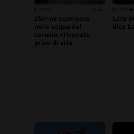
LUGANO
1 gior
SCI ALPI
25enne scompare
Lara G
nelle acque del
dice b
Ceresio, ritrovato
privo di vita