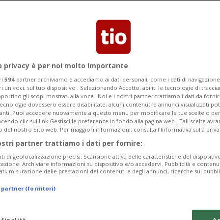
nato i resti di proiettili high-tech
 microprocessori ginevrini
a privacy è per noi molto importante
ri
594
partner archiviamo e accediamo ai dati personali, come i dati di navigazione 
ri univoci, sul tuo dispositivo . Selezionando Accetto, abiliti le tecnologie di tracc
portino gli scopi mostrati alla voce "Noi e i nostri partner trattiamo i dati da fornir
tecnologie dovessero essere disabilitate, alcuni contenuti e annunci visualizzati 
vanti. Puoi accedere nuovamente a questo menu per modificare le tue scelte o per
endo clic sul link Gestisci le preferenze in fondo alla pagina web.. Tali scelte avr
o del nostro Sito web. Per maggiori informazioni, consulta l'Informativa sulla priva
ostri partner trattiamo i dati per fornire:
ati di geolocalizzazione precisi. Scansione attiva delle caratteristiche del dispositivo 
icazione. Archiviare informazioni su dispositivo e/o accedervi. Pubblicità e contenu
ati, misurazione delle prestazioni dei contenuti e degli annunci, ricerche sul pubbl
 partner (fornitori)
 finalità
Ac