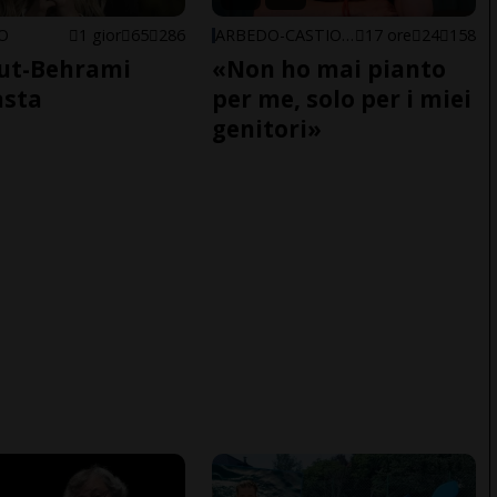
NO
1 gior
65
286
ARBEDO-CASTIONE
17 ore
24
158
ut-Behrami
«Non ho mai pianto
asta
per me, solo per i miei
genitori»