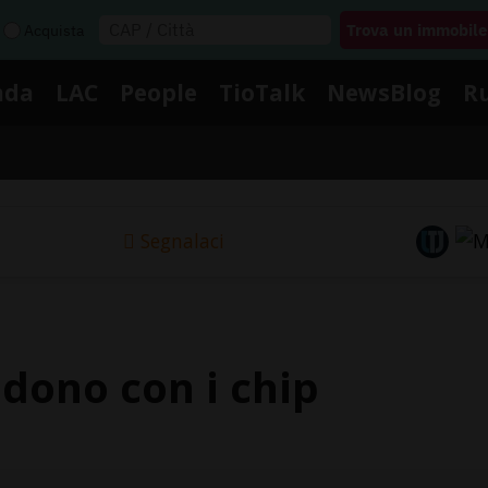
Acquista
nda
LAC
People
TioTalk
NewsBlog
R
Segnalaci
cidono con i chip