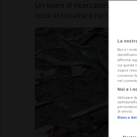
Un team di ricercatori ha esami
russi in Ucraina e ha trovato i
La vostr
Noi e i nost
identificato
affinché sup
cui queste 
essere rile
consenso fac
nel contest
Noi e i n
Utilizzare d
dell’identif
personalizz
di servizi.
Elenco dei
Mostra