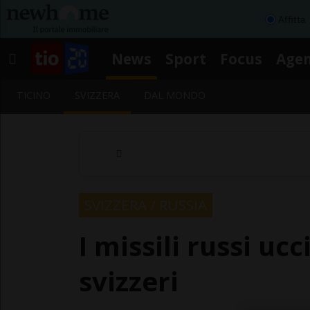
Affitta
News
Sport
Focus
Age
TICINO
SVIZZERA
DAL MONDO
SVIZZERA / RUSSIA
I missili russi uc
svizzeri