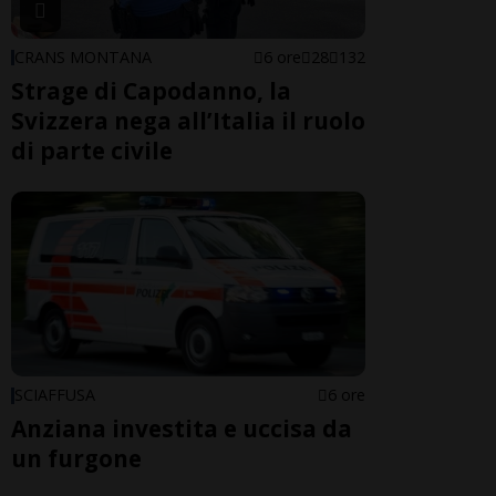
CRANS MONTANA
6 ore
28
132
Strage di Capodanno, la
Svizzera nega all’Italia il ruolo
di parte civile
SCIAFFUSA
6 ore
Anziana investita e uccisa da
un furgone