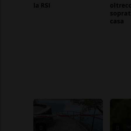
la RSI
oltrec
soprat
casa