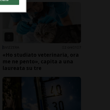
SVIZZERA
2 ore
1
7
«Ho studiato veterinaria, ora
me ne pento», capita a una
laureata su tre