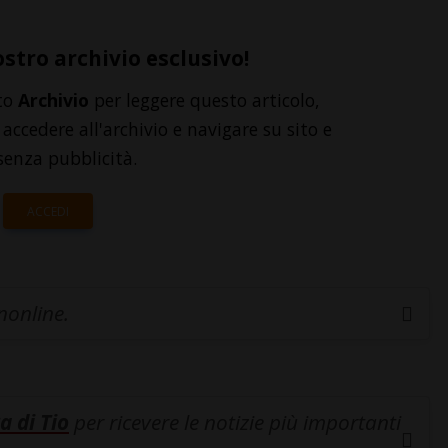
ostro archivio esclusivo!
to
Archivio
per leggere questo articolo,
accedere all'archivio e navigare su sito e
senza pubblicità.
ACCEDI
inonline.
a di Tio
per ricevere le notizie più importanti