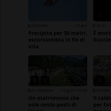
LAVIZZARA
2 gior
ITALIA
Precipita per 30 metri,
È mort
escursionista in fin di
Guccin
vita
VALLEMAGGIA
2 gior
17
100
SVIZZERA
Un matrimonio che
Il cal
vale cento posti di
per tut