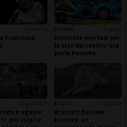
13 ore
18
SVIZZERA
2 gior
5
o Francesco
Incidente mortale per
i
la star dei reality: ora
parla Porsche
1 gior
15
31
GRIGIONI
2 gior
65
do non è uguale
Braccati dai cani
ti: più colpite
pastore: un