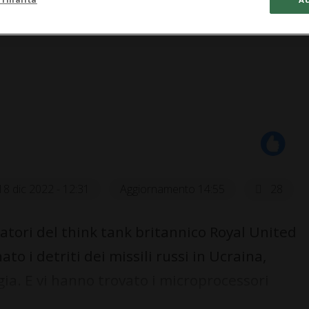
18 dic 2022 - 12:31
Aggiornamento 14:55
28
tori del think tank britannico Royal United
to i detriti dei missili russi in Ucraina,
ia. E vi hanno trovato i microprocessori