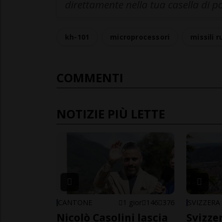
direttamente nella tua casella di p
kh-101
microprocessori
missili r
COMMENTI
NOTIZIE PIÙ LETTE
CANTONE
1 gior
146
376
SVIZZERA
Nicolò Casolini lascia
Svizzer