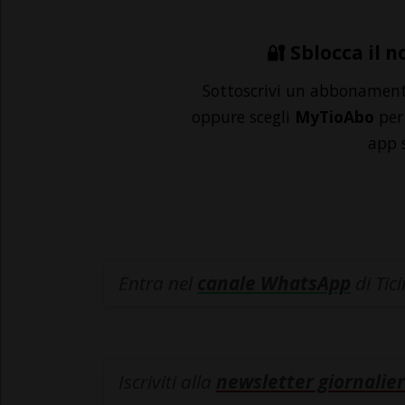
🔐 Sblocca il n
Sottoscrivi un abbonamen
oppure scegli
MyTioAbo
per 
app 
Entra nel
canale WhatsApp
di Tic
Iscriviti alla
newsletter giornalier