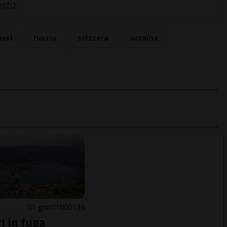
osta.
ussi
russia
svizzera
ucraina
1 gior
100
139
i in fuga