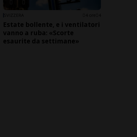
SVIZZERA
4 ore
4
Estate bollente, e i ventilatori
vanno a ruba: «Scorte
esaurite da settimane»