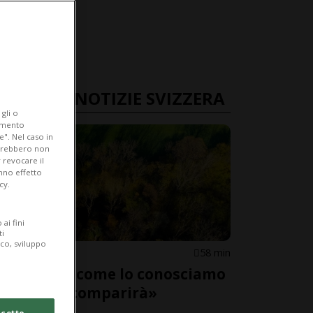
ULTIME NOTIZIE SVIZZERA
gli o
iamento
e". Nel caso in
potrebbero non
 revocare il
anno effetto
cy.
ai fini
ti
ico, sviluppo
SVIZZERA
58 min
«Il bosco come lo conosciamo
adesso scomparirà»
cetto