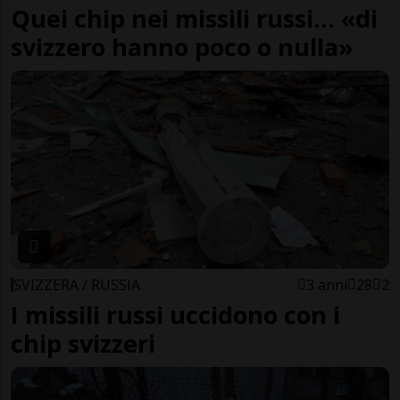
Quei chip nei missili russi... «di
svizzero hanno poco o nulla»
SVIZZERA / RUSSIA
3 anni
28
2
I missili russi uccidono con i
chip svizzeri