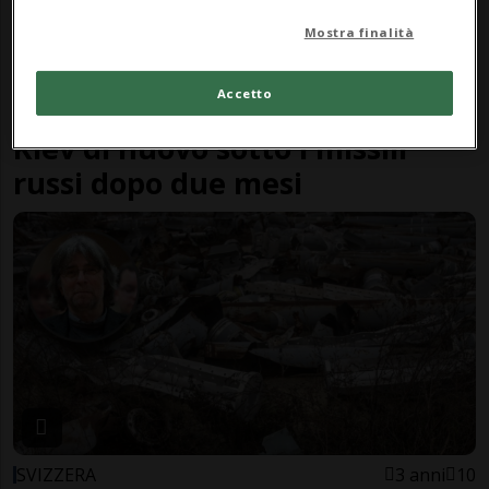
Mostra finalità
Accetto
CRONACA
2 anni
Kiev di nuovo sotto i missili
russi dopo due mesi
SVIZZERA
3 anni
10