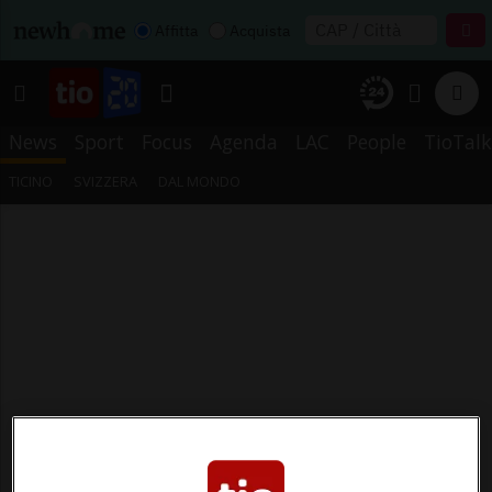
Affitta
Acquista
News
Sport
Focus
Agenda
LAC
People
TioTalk
TICINO
SVIZZERA
DAL MONDO