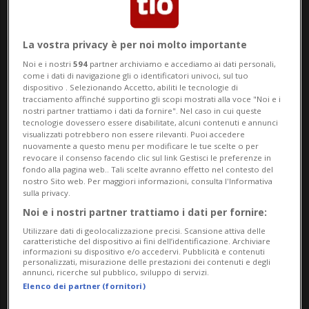
La vostra privacy è per noi molto importante
Noi e i nostri
594
partner archiviamo e accediamo ai dati personali,
come i dati di navigazione gli o identificatori univoci, sul tuo
dispositivo . Selezionando Accetto, abiliti le tecnologie di
tracciamento affinché supportino gli scopi mostrati alla voce "Noi e i
nostri partner trattiamo i dati da fornire". Nel caso in cui queste
Notizie su Missili Russi
tecnologie dovessero essere disabilitate, alcuni contenuti e annunci
visualizzati potrebbero non essere rilevanti. Puoi accedere
nuovamente a questo menu per modificare le tue scelte o per
revocare il consenso facendo clic sul link Gestisci le preferenze in
Segui le notizie e gli approfondimenti su
fondo alla pagina web.. Tali scelte avranno effetto nel contesto del
nostro Sito web. Per maggiori informazioni, consulta l'Informativa
Missili Russi.
sulla privacy.
Noi e i nostri partner trattiamo i dati per fornire:
Utilizzare dati di geolocalizzazione precisi. Scansione attiva delle
caratteristiche del dispositivo ai fini dell’identificazione. Archiviare
informazioni su dispositivo e/o accedervi. Pubblicità e contenuti
personalizzati, misurazione delle prestazioni dei contenuti e degli
annunci, ricerche sul pubblico, sviluppo di servizi.
Elenco dei partner (fornitori)