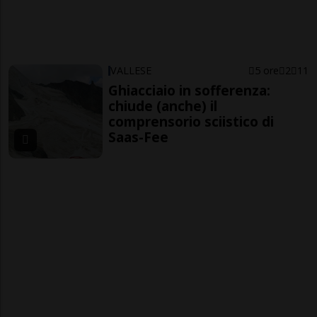
VALLESE
5 ore
2
11
Ghiacciaio in sofferenza:
chiude (anche) il
comprensorio sciistico di
Saas-Fee