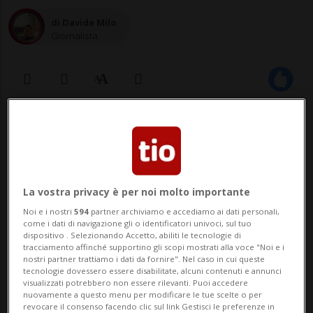
di Davide Milo
Giornalista
27 apr 2022 - 16:37
La vostra privacy è per noi molto importante
Noi e i nostri
594
partner archiviamo e accediamo ai dati personali,
come i dati di navigazione gli o identificatori univoci, sul tuo
dispositivo . Selezionando Accetto, abiliti le tecnologie di
tracciamento affinché supportino gli scopi mostrati alla voce "Noi e i
nostri partner trattiamo i dati da fornire". Nel caso in cui queste
La chiacchierata permette di scoprire
tecnologie dovessero essere disabilitate, alcuni contenuti e annunci
visualizzati potrebbero non essere rilevanti. Puoi accedere
molte cose sulle due star
nuovamente a questo menu per modificare le tue scelte o per
revocare il consenso facendo clic sul link Gestisci le preferenze in