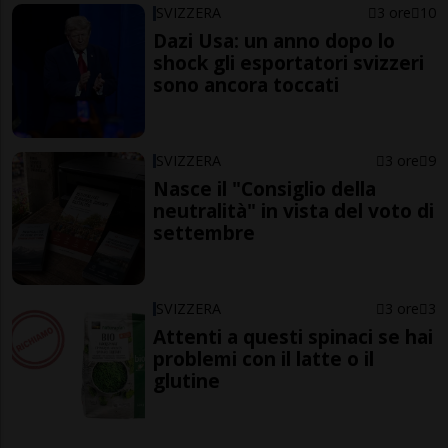
SVIZZERA
3 ore
10
Dazi Usa: un anno dopo lo
shock gli esportatori svizzeri
sono ancora toccati
SVIZZERA
3 ore
9
Nasce il "Consiglio della
neutralità" in vista del voto di
settembre
SVIZZERA
3 ore
3
Attenti a questi spinaci se hai
problemi con il latte o il
glutine