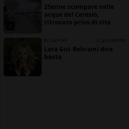
25enne scompare nelle
acque del Ceresio,
ritrovato privo di vita
SCI ALPINO
2 gior
68
289
Lara Gut-Behrami dice
basta