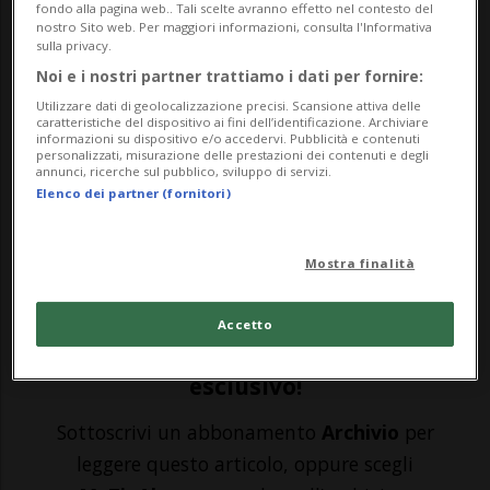
internazionali.
fondo alla pagina web.. Tali scelte avranno effetto nel contesto del
nostro Sito web. Per maggiori informazioni, consulta l'Informativa
sulla privacy.
Noi e i nostri partner trattiamo i dati per fornire:
BERNA - Un breve video che dà uno
Utilizzare dati di geolocalizzazione precisi. Scansione attiva delle
sguardo dietro le quinte delle riprese del
caratteristiche del dispositivo ai fini dell’identificazione. Archiviare
informazioni su dispositivo e/o accedervi. Pubblicità e contenuti
nuovo promo per il "Grand Tour of
personalizzati, misurazione delle prestazioni dei contenuti e degli
annunci, ricerche sul pubblico, sviluppo di servizi.
Switzerland". Quello realizzato da Svizzera
Elenco dei partner (fornitori)
Turismo con la complicità di Roger Federer
Mostra finalità
e Anna Hathaway che, in questo nuovo f...
Accetto
🔐 Sblocca il nostro archivio
esclusivo!
Sottoscrivi un abbonamento
Archivio
per
leggere questo articolo, oppure scegli