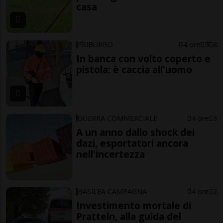
casa
FRIBURGO
4 ore
5
8
In banca con volto coperto e
pistola: è caccia all'uomo
GUERRA COMMERCIALE
4 ore
3
A un anno dallo shock dei
dazi, esportatori ancora
nell'incertezza
BASILEA CAMPAGNA
4 ore
2
Investimento mortale di
Pratteln, alla guida del