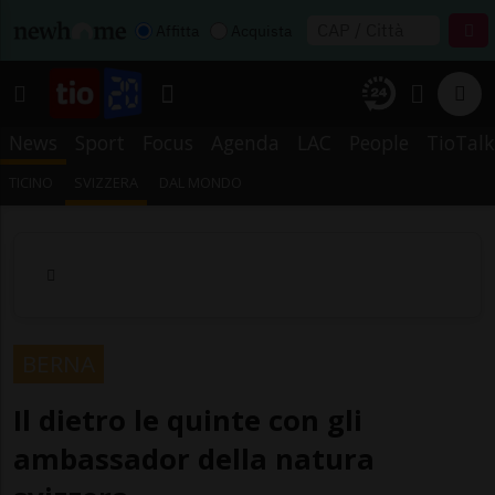
Affitta
Acquista
News
Sport
Focus
Agenda
LAC
People
TioTalk
TICINO
SVIZZERA
DAL MONDO
BERNA
Il dietro le quinte con gli
ambassador della natura