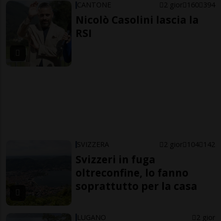
CANTONE
2 gior
160
394
Nicolò Casolini lascia la
RSI
SVIZZERA
2 gior
104
142
Svizzeri in fuga
oltreconfine, lo fanno
soprattutto per la casa
LUGANO
2 gior