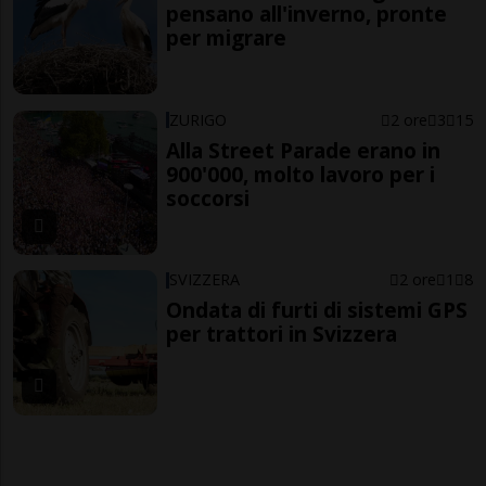
pensano all'inverno, pronte
per migrare
ZURIGO
2 ore
3
15
Alla Street Parade erano in
900'000, molto lavoro per i
soccorsi
SVIZZERA
2 ore
1
8
Ondata di furti di sistemi GPS
per trattori in Svizzera