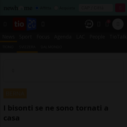
Affitta
Acquista
1
News
Sport
Focus
Agenda
LAC
People
TioTalk
TICINO
SVIZZERA
DAL MONDO
BERNA
I bisonti se ne sono tornati a
casa