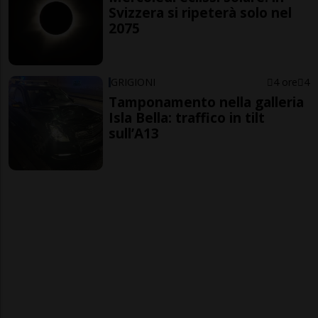
Svizzera si ripeterà solo nel
2075
GRIGIONI
4 ore
4
Tamponamento nella galleria
Isla Bella: traffico in tilt
sull’A13