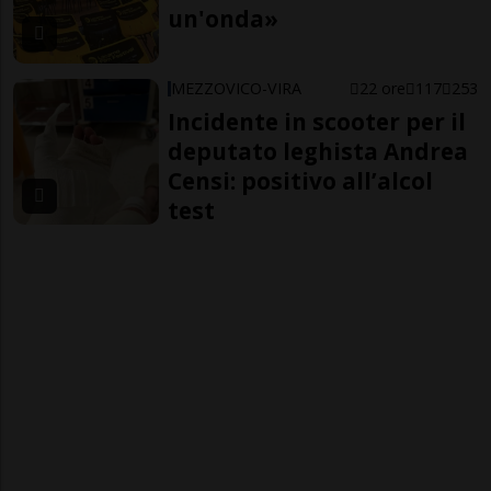
un'onda»
MEZZOVICO-VIRA
22 ore
117
253
Incidente in scooter per il
deputato leghista Andrea
Censi: positivo all’alcol
test