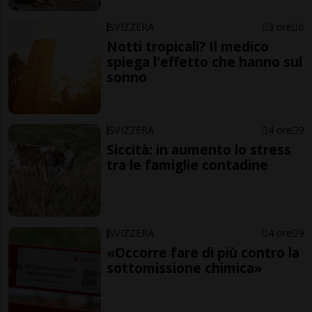
SVIZZERA
3 ore
6
Notti tropicali? Il medico
spiega l'effetto che hanno sul
sonno
SVIZZERA
4 ore
9
Siccità: in aumento lo stress
tra le famiglie contadine
SVIZZERA
4 ore
9
«Occorre fare di più contro la
sottomissione chimica»