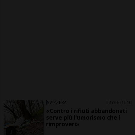
SVIZZERA
2 ore
1
10
«Contro i rifiuti abbandonati
serve più l'umorismo che i
rimproveri»