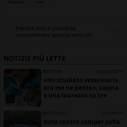
foreste
zoo
Perché non è possibile
commentare questo articolo
NOTIZIE PIÙ LETTE
SVIZZERA
2 gior
23
47
«Ho studiato veterinaria,
ora me ne pento», capita
a una laureata su tre
MEZZOVICO
19 ore
15
Auto contro camper sulla