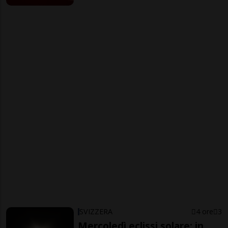
SVIZZERA
4 ore
3
Mercoledì eclissi solare: in