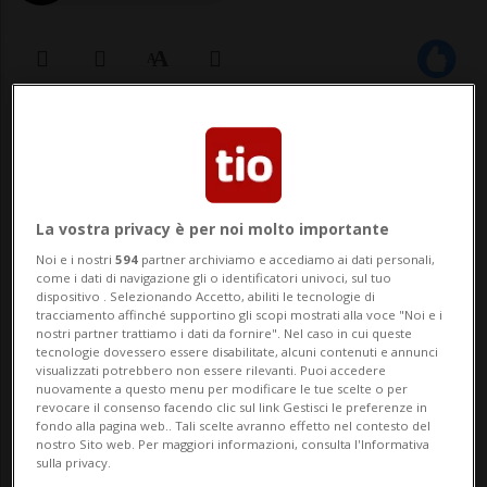
25 nov 2021 - 14:19
La vostra privacy è per noi molto importante
Noi e i nostri
594
partner archiviamo e accediamo ai dati personali,
come i dati di navigazione gli o identificatori univoci, sul tuo
dispositivo . Selezionando Accetto, abiliti le tecnologie di
tracciamento affinché supportino gli scopi mostrati alla voce "Noi e i
nostri partner trattiamo i dati da fornire". Nel caso in cui queste
tecnologie dovessero essere disabilitate, alcuni contenuti e annunci
L'ultimo esemplare ad aver vissuto in
visualizzati potrebbero non essere rilevanti. Puoi accedere
quella remota regione era stato
nuovamente a questo menu per modificare le tue scelte o per
revocare il consenso facendo clic sul link Gestisci le preferenze in
massacrato novant'anni fa.
fondo alla pagina web.. Tali scelte avranno effetto nel contesto del
nostro Sito web. Per maggiori informazioni, consulta l'Informativa
sulla privacy.