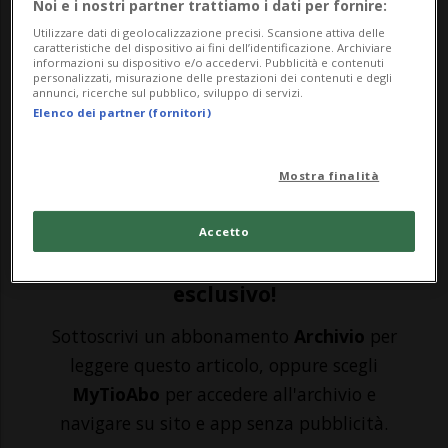
Noi e i nostri partner trattiamo i dati per fornire:
BERNA - Da ieri due bisonti nati e cresciuti
Utilizzare dati di geolocalizzazione precisi. Scansione attiva delle
caratteristiche del dispositivo ai fini dell’identificazione. Archiviare
nel Parco zoologico di Berna stanno
informazioni su dispositivo e/o accedervi. Pubblicità e contenuti
personalizzati, misurazione delle prestazioni dei contenuti e degli
esplorando, in compagnia di altri sette
annunci, ricerche sul pubblico, sviluppo di servizi.
Elenco dei partner (fornitori)
loro congeneri di diversi zoo europei, la
vastità delle foreste dell'Azerbaigian nord-
Mostra finalità
orientale. L'ultimo bisonte caucasic...
Accetto
🔐 Sblocca il nostro archivio
esclusivo!
Sottoscrivi un abbonamento
Archivio
per
leggere questo articolo, oppure scegli
MyTioAbo
per accedere all'archivio e
navigare su sito e app senza pubblicità.