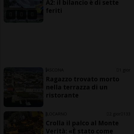
A2: il bilancio è di sette
feriti
ASCONA
1 gior
Ragazzo trovato morto
nella terrazza di un
ristorante
LOCARNO
2 gior
133
Crolla il palco al Monte
Verità: «È stato come