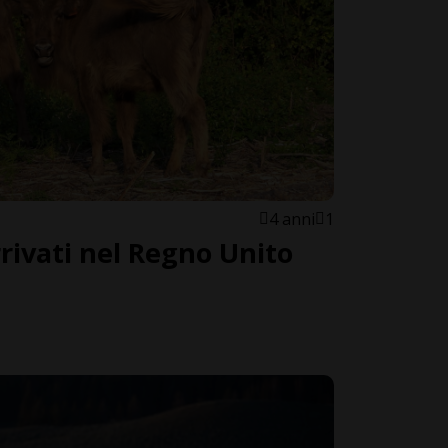
4 anni
1
rrivati nel Regno Unito