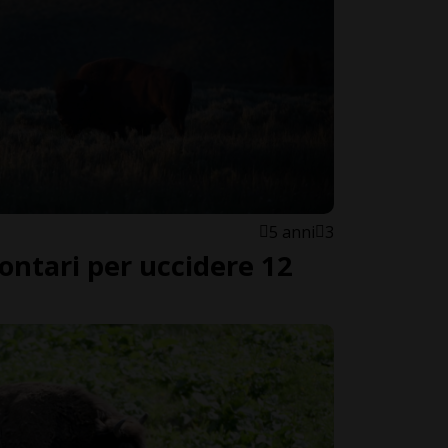
5 anni
3
lontari per uccidere 12