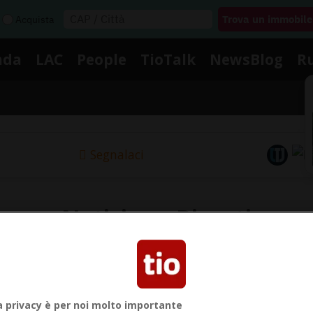
Acquista
nda
LAC
People
TioTalk
NewsBlog
R
Segnalaci
Notizie su Bisonti
Segui le notizie e gli approfondimenti su Bisonti.
a privacy è per noi molto importante