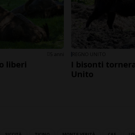
5 anni
REGNO UNITO
o liberi
I bisonti torne
Unito
SICCITÀ
TICINO
MONTE VERITÀ
CAF
LO