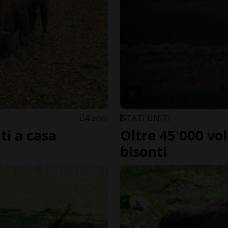
4 anni
STATI UNITI
ti a casa
Oltre 45'000 vo
bisonti