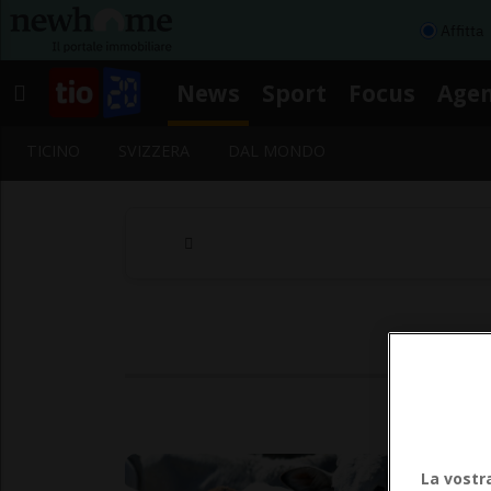
Affitta
News
Sport
Focus
Age
TICINO
SVIZZERA
DAL MONDO
La vostr