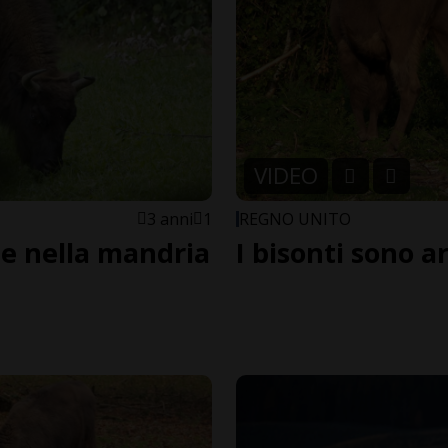
VIDEO
3 anni
1
REGNO UNITO
te nella mandria
I bisonti sono a