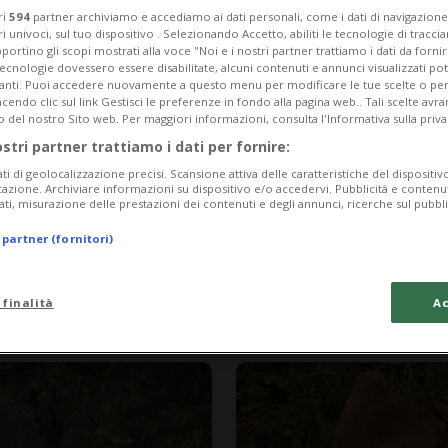
ri
594
partner archiviamo e accediamo ai dati personali, come i dati di navigazione 
ri univoci, sul tuo dispositivo . Selezionando Accetto, abiliti le tecnologie di tracc
portino gli scopi mostrati alla voce "Noi e i nostri partner trattiamo i dati da fornir
tecnologie dovessero essere disabilitate, alcuni contenuti e annunci visualizzati 
vanti. Puoi accedere nuovamente a questo menu per modificare le tue scelte o per
endo clic sul link Gestisci le preferenze in fondo alla pagina web.. Tali scelte avr
o del nostro Sito web. Per maggiori informazioni, consulta l'Informativa sulla priva
ostri partner trattiamo i dati per fornire:
ati di geolocalizzazione precisi. Scansione attiva delle caratteristiche del dispositivo 
icazione. Archiviare informazioni su dispositivo e/o accedervi. Pubblicità e contenu
ati, misurazione delle prestazioni dei contenuti e degli annunci, ricerche sul pubbl
 partner (fornitori)
1 anno
PORTOGALLO
cinazione
Il Portogallo im
 finalità
Ac
 di Ginevra
prevenire gli in