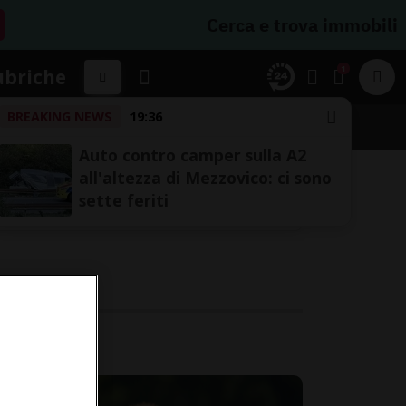
Cerca e trova immobili
1
ubriche
BREAKING NEWS
19:36
Auto contro camper sulla A2
all'altezza di Mezzovico: ci sono
sette feriti