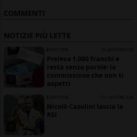
COMMENTI
NOTIZIE PIÙ LETTE
CANTONE
2 gior
45
120
Preleva 1.000 franchi e
resta senza parole: la
commissione che non ti
aspetti
CANTONE
11 ore
98
328
Nicolò Casolini lascia la
RSI