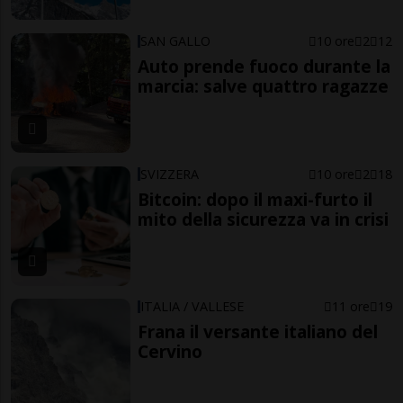
SAN GALLO
10 ore
2
12
Auto prende fuoco durante la
marcia: salve quattro ragazze
SVIZZERA
10 ore
2
18
Bitcoin: dopo il maxi-furto il
mito della sicurezza va in crisi
ITALIA / VALLESE
11 ore
19
Frana il versante italiano del
Cervino