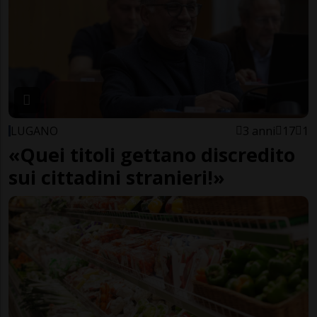
LUGANO
3 anni
17
1
«Quei titoli gettano discredito
sui cittadini stranieri!»