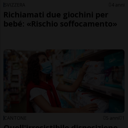
SVIZZERA
4 anni
Richiamati due giochini per
bebé: «Rischio soffocamento»
CANTONE
5 anni
1
Quell'irresistibile disposizione