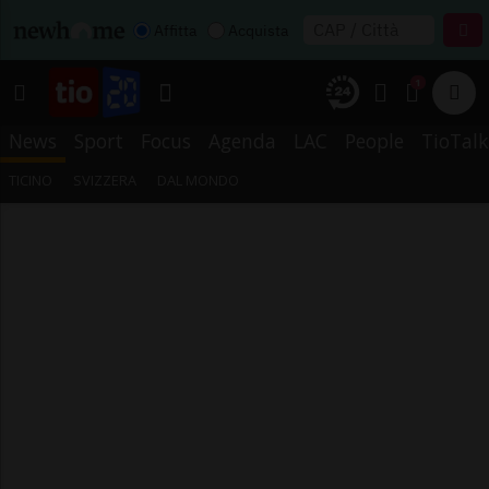
Affitta
Acquista
1
News
Sport
Focus
Agenda
LAC
People
TioTalk
TICINO
SVIZZERA
DAL MONDO