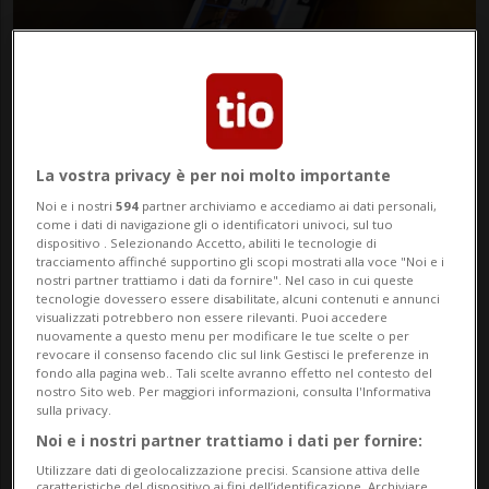
SVIZZERA
10 mesi
6
È ufficiale: se fai troppi resi
Zalando ti blocca
La vostra privacy è per noi molto importante
Noi e i nostri
594
partner archiviamo e accediamo ai dati personali,
come i dati di navigazione gli o identificatori univoci, sul tuo
dispositivo . Selezionando Accetto, abiliti le tecnologie di
tracciamento affinché supportino gli scopi mostrati alla voce "Noi e i
nostri partner trattiamo i dati da fornire". Nel caso in cui queste
tecnologie dovessero essere disabilitate, alcuni contenuti e annunci
visualizzati potrebbero non essere rilevanti. Puoi accedere
nuovamente a questo menu per modificare le tue scelte o per
revocare il consenso facendo clic sul link Gestisci le preferenze in
fondo alla pagina web.. Tali scelte avranno effetto nel contesto del
nostro Sito web. Per maggiori informazioni, consulta l'Informativa
sulla privacy.
Noi e i nostri partner trattiamo i dati per fornire:
Utilizzare dati di geolocalizzazione precisi. Scansione attiva delle
SVIZZERA
11 mesi
caratteristiche del dispositivo ai fini dell’identificazione. Archiviare