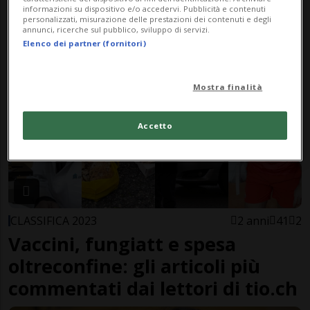
Quando le spese di spedizione
informazioni su dispositivo e/o accedervi. Pubblicità e contenuti
personalizzati, misurazione delle prestazioni dei contenuti e degli
guidano gli acquisti online
annunci, ricerche sul pubblico, sviluppo di servizi.
Elenco dei partner (fornitori)
Mostra finalità
Accetto
CLASSIFICA 2023
2 anni
41
2
Vaccini, fungiatt e spesa
oltreconfine: gli articoli più
commentati dai lettori di tio.ch