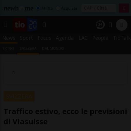
Affitta
Acquista
News
Sport
Focus
Agenda
LAC
People
TioTalk
TICINO
SVIZZERA
DAL MONDO
SVIZZERA
Traffico estivo, ecco le previsioni
di Viasuisse