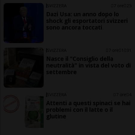
SVIZZERA
7 ore
25
Dazi Usa: un anno dopo lo
shock gli esportatori svizzeri
sono ancora toccati
SVIZZERA
7 ore
1
31
Nasce il "Consiglio della
neutralità" in vista del voto di
settembre
SVIZZERA
7 ore
4
Attenti a questi spinaci se hai
problemi con il latte o il
glutine