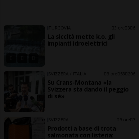
TURGOVIA
3 ore
3
6
La siccità mette k.o. gli
impianti idroelettrici
SVIZZERA / ITALIA
3 ore
53
206
Su Crans-Montana «la
Svizzera sta dando il peggio
di sé»
SVIZZERA
5 ore
7
Prodotti a base di trota
salmonata con listeria: