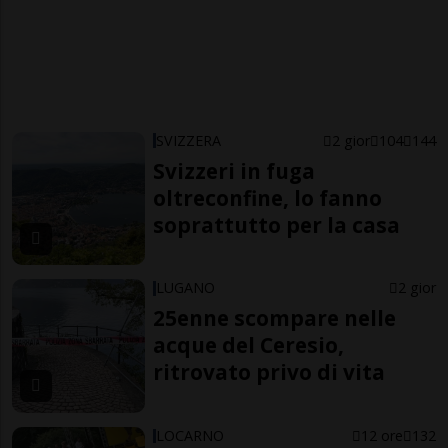
SVIZZERA
2 gior
104
144
Svizzeri in fuga
oltreconfine, lo fanno
soprattutto per la casa
LUGANO
2 gior
25enne scompare nelle
acque del Ceresio,
ritrovato privo di vita
LOCARNO
12 ore
132