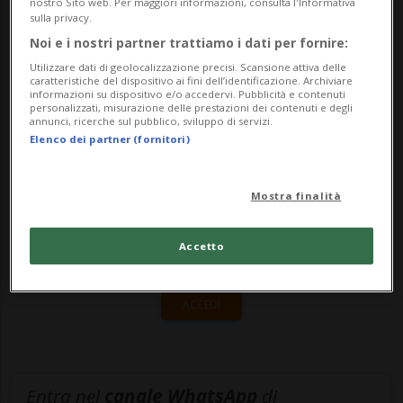
nostro Sito web. Per maggiori informazioni, consulta l'Informativa
svizzeri, non sono più un sogno ma realtà.
sulla privacy.
Noi e i nostri partner trattiamo i dati per fornire:
Dall’inizio di ...
Utilizzare dati di geolocalizzazione precisi. Scansione attiva delle
caratteristiche del dispositivo ai fini dell’identificazione. Archiviare
informazioni su dispositivo e/o accedervi. Pubblicità e contenuti
🔐 Sblocca il nostro archivio
personalizzati, misurazione delle prestazioni dei contenuti e degli
annunci, ricerche sul pubblico, sviluppo di servizi.
esclusivo!
Elenco dei partner (fornitori)
Sottoscrivi un abbonamento
Archivio
per
Mostra finalità
leggere questo articolo, oppure scegli
MyTioAbo
per accedere all'archivio e
Accetto
navigare su sito e app senza pubblicità.
ACCEDI
Entra nel
canale WhatsApp
di