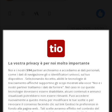
30 giu 2021 - 15:20
Il giorno migliore per partire
evitando tempi di attesa estenuanti è
il martedì.
La vostra privacy è per noi molto importante
Noi e i nostri
594
partner archiviamo e accediamo ai dati personali,
come i dati di navigazione gli o identificatori univoci, sul tuo
dispositivo . Selezionando Accetto, abiliti le tecnologie di
BERNA - Dopo il lungo isolamento nelle
tracciamento affinché supportino gli scopi mostrati alla voce "Noi e i
nostri partner trattiamo i dati da fornire". Nel caso in cui queste
nostre case e dopo gli ultimi allentamenti
tecnologie dovessero essere disabilitate, alcuni contenuti e annunci
visualizzati potrebbero non essere rilevanti. Puoi accedere
delle misure anti-Covid cresce la voglia di
nuovamente a questo menu per modificare le tue scelte o per
revocare il consenso facendo clic sul link Gestisci le preferenze in
partire. Quest’anno le vacanze, per gli
fondo alla pagina web.. Tali scelte avranno effetto nel contesto del