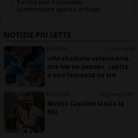
Perché non è possibile
commentare questo articolo
NOTIZIE PIÙ LETTE
SVIZZERA
1 gior
10
39
«Ho studiato veterinaria,
ora me ne pento», capita
a una laureata su tre
CANTONE
2 gior
160
393
Nicolò Casolini lascia la
RSI