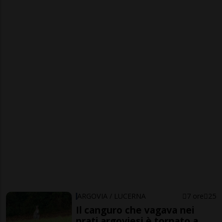
ARGOVIA / LUCERNA
7 ore
25
Il canguro che vagava nei
prati argoviesi è tornato a