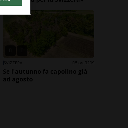
SVIZZERA
5 ore
2
9
Se l'autunno fa capolino già
ad agosto