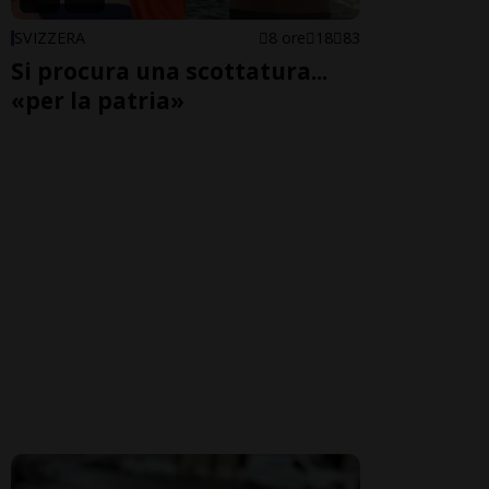
SVIZZERA
8 ore
18
83
Si procura una scottatura...
«per la patria»