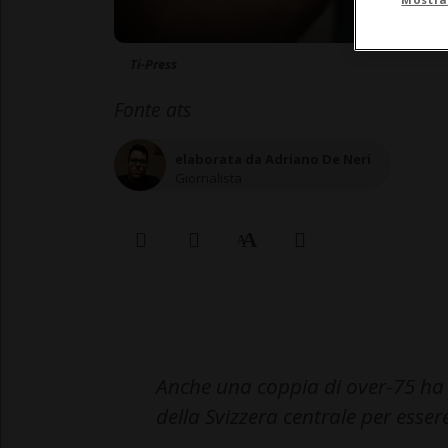
Ti-Press
Fonte ats
elaborata da Adriano De Neri
Giornalista
Anche una coppia di over-75 ha
della Svizzera centrale per essere