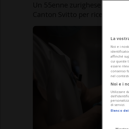
Un 55enne zurighese ha sfrut
Canton Svitto per ricevere la 
La vostr
Noi e i nost
identificato
affinché sup
cui queste 
essere rile
consenso fac
nel contest
Noi e i n
Utilizzare d
dell’identif
personalizz
di servizi.
Elenco dei
Mostra