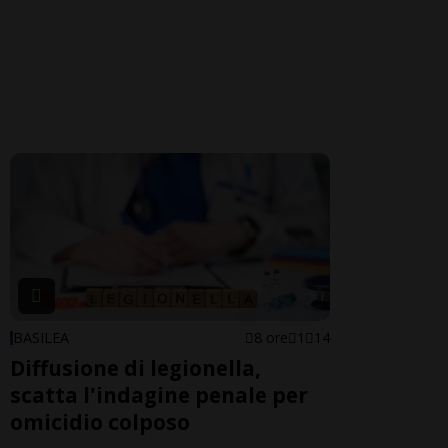
BASILEA
8 ore
1
14
Diffusione di legionella,
scatta l'indagine penale per
omicidio colposo