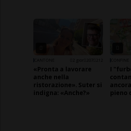
CANTONE
2 gior
207
212
CONFINE
«Pronta a lavorare
I "furb
anche nella
contan
ristorazione». Suter si
ancora
indigna: «Anche?»
pieno 