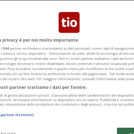
tato una lacuna informatica del
prima iniezione del preparato.
a privacy è per noi molto importante
ri
594
partner archiviamo e accediamo ai dati personali, come i dati di navigazione 
ri univoci, sul tuo dispositivo . Selezionando Accetto, abiliti le tecnologie di tracc
portino gli scopi mostrati alla voce "Noi e i nostri partner trattiamo i dati da fornir
tecnologie dovessero essere disabilitate, alcuni contenuti e annunci visualizzati 
vanti. Puoi accedere nuovamente a questo menu per modificare le tue scelte o per
endo clic sul link Gestisci le preferenze in fondo alla pagina web.. Tali scelte avr
o del nostro Sito web. Per maggiori informazioni, consulta l'Informativa sulla priva
ostri partner trattiamo i dati per fornire:
ati di geolocalizzazione precisi. Scansione attiva delle caratteristiche del dispositivo 
icazione. Archiviare informazioni su dispositivo e/o accedervi. Pubblicità e contenu
ati, misurazione delle prestazioni dei contenuti e degli annunci, ricerche sul pubbl
 partner (fornitori)
 finalità
Ac