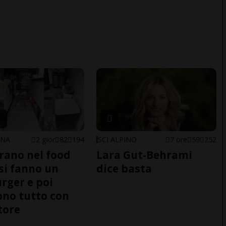
ONA
2 gior
82
194
SCI ALPINO
7 ore
59
252
trano nel food
Lara Gut-Behrami
 si fanno un
dice basta
ger e poi
no tutto con
tore