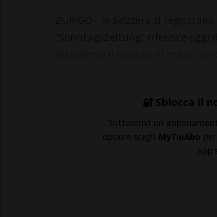
ZURIGO - In Svizzera si registrano 
"SonntagsZeitung" riferisce oggi d
attraverso il modulo di registrazi
canton Svitto. Il...
🔐 Sblocca il n
Sottoscrivi un abbonamen
oppure scegli
MyTioAbo
per 
app 