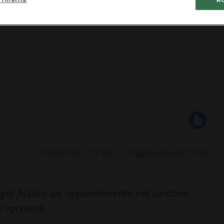
14 mar 2021 - 11:38
Aggiornamento 13:48
 già fissato un appuntamento nel cantone
 vaccinati.