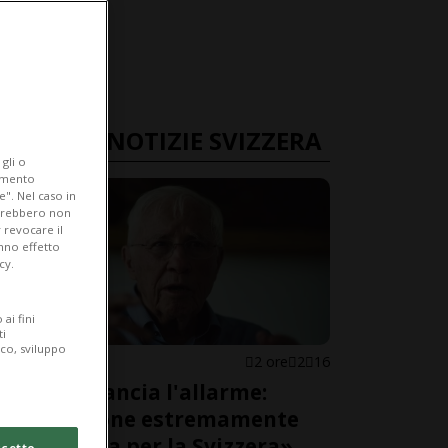
ULTIME NOTIZIE SVIZZERA
gli o
iamento
e". Nel caso in
potrebbero non
 revocare il
anno effetto
cy.
ai fini
ti
ico, sviluppo
SVIZZERA
2 ore
2
16
Blocher lancia l'allarme:
«Situazione estremamente
pericolosa per la Svizzera»
cetto