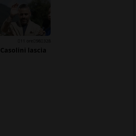
E
11 ore
98
328
Casolini lascia