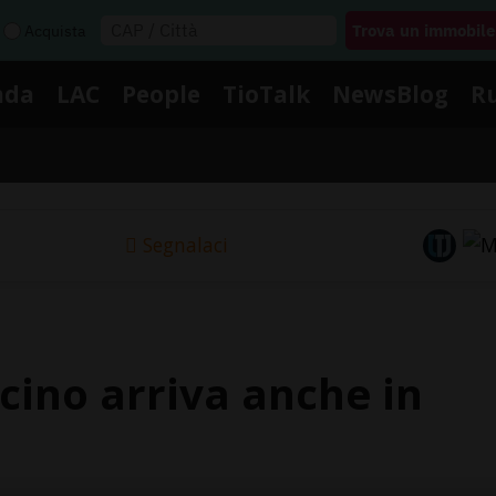
Acquista
nda
LAC
People
TioTalk
NewsBlog
R
Segnalaci
ccino arriva anche in