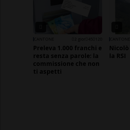
CANTONE
2 gior
45
120
CANTON
Preleva 1.000 franchi e
Nicolò 
resta senza parole: la
la RSI
commissione che non
ti aspetti