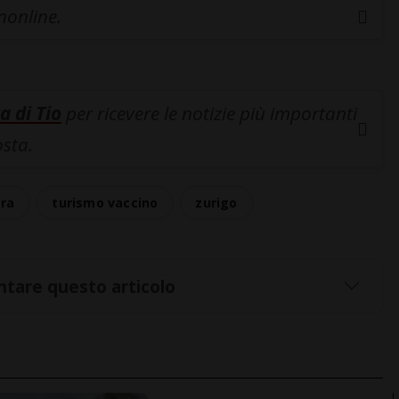
inonline.
a di Tio
per ricevere le notizie più importanti
osta.
era
turismo vaccino
zurigo
tare questo articolo