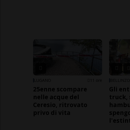
LUGANO
11 ore
BELLINZ
25enne scompare
Gli en
nelle acque del
truck,
Ceresio, ritrovato
hambur
privo di vita
spengo
l'estin