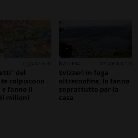
2 gior
10
37
SVIZZERA
14 ore
85
135
etti" del
Svizzeri in fuga
te colpiscono
oltreconfine, lo fanno
 e fanno il
soprattutto per la
di milioni
casa