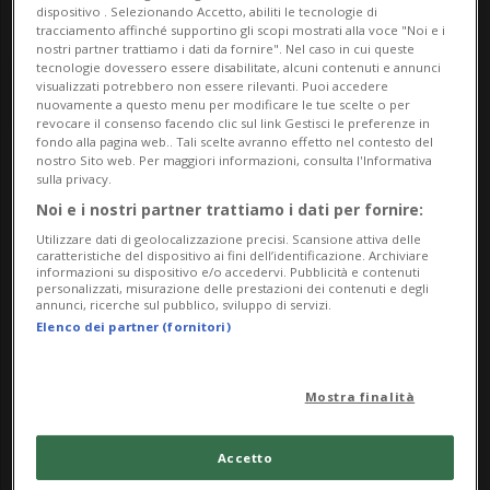
dispositivo . Selezionando Accetto, abiliti le tecnologie di
tracciamento affinché supportino gli scopi mostrati alla voce "Noi e i
nostri partner trattiamo i dati da fornire". Nel caso in cui queste
tecnologie dovessero essere disabilitate, alcuni contenuti e annunci
visualizzati potrebbero non essere rilevanti. Puoi accedere
nuovamente a questo menu per modificare le tue scelte o per
revocare il consenso facendo clic sul link Gestisci le preferenze in
fondo alla pagina web.. Tali scelte avranno effetto nel contesto del
nostro Sito web. Per maggiori informazioni, consulta l'Informativa
sulla privacy.
Notizie su Turismo
Noi e i nostri partner trattiamo i dati per fornire:
Vaccino
Utilizzare dati di geolocalizzazione precisi. Scansione attiva delle
caratteristiche del dispositivo ai fini dell’identificazione. Archiviare
informazioni su dispositivo e/o accedervi. Pubblicità e contenuti
personalizzati, misurazione delle prestazioni dei contenuti e degli
annunci, ricerche sul pubblico, sviluppo di servizi.
Segui le notizie e gli approfondimenti su
Elenco dei partner (fornitori)
Turismo Vaccino.
Mostra finalità
Accetto