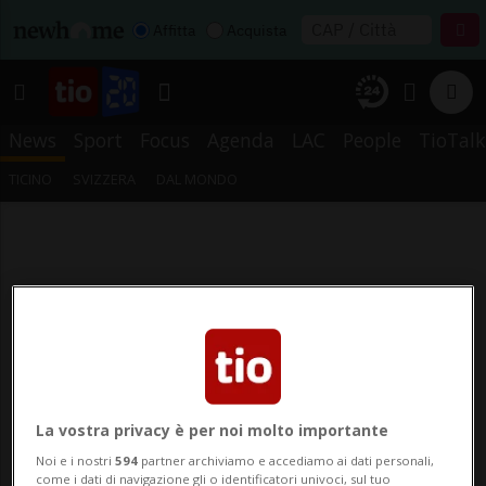
Affitta
Acquista
News
Sport
Focus
Agenda
LAC
People
TioTalk
TICINO
SVIZZERA
DAL MONDO
La vostra privacy è per noi molto importante
Noi e i nostri
594
partner archiviamo e accediamo ai dati personali,
come i dati di navigazione gli o identificatori univoci, sul tuo