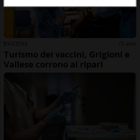
SVIZZERA
5 anni
Turismo dei vaccini, Grigioni e
Vallese corrono ai ripari