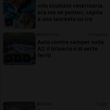
«Ho studiato veterinaria,
ora me ne pento», capita
a una laureata su tre
MEZZOVICO
14 ore
14
Auto contro camper sulla
A2: il bilancio è di sette
feriti
ASCONA
1 gior