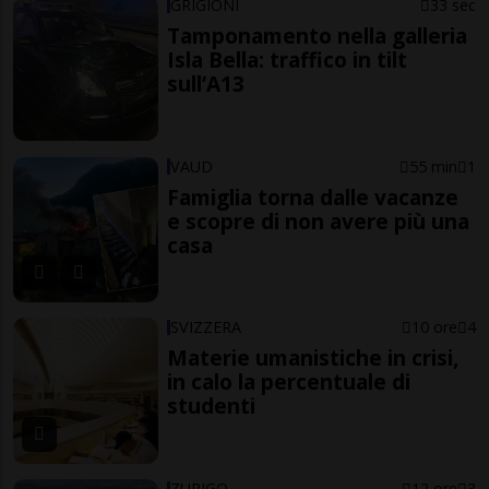
GRIGIONI
33 sec
Tamponamento nella galleria
Isla Bella: traffico in tilt
sull’A13
VAUD
55 min
1
Famiglia torna dalle vacanze
e scopre di non avere più una
casa
SVIZZERA
10 ore
4
Materie umanistiche in crisi,
in calo la percentuale di
studenti
ZURIGO
12 ore
3