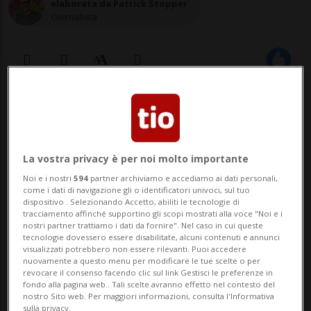
elaborata da Patrick Stopper
Giornalista
03 feb 2021 - 16:51
BERNA - Si è svolta con successo oggi nel
La vostra privacy è per noi molto importante
primo pomeriggio la prova annuale delle
Noi e i nostri
594
partner archiviamo e accediamo ai dati personali,
sirene in Svizzera: il 98% degli impianti ha
come i dati di navigazione gli o identificatori univoci, sul tuo
dispositivo . Selezionando Accetto, abiliti le tecnologie di
funzionato correttamente. Anche l'allarme
tracciamento affinché supportino gli scopi mostrati alla voce "Noi e i
nostri partner trattiamo i dati da fornire". Nel caso in cui queste
tecnologie dovessero essere disabilitate, alcuni contenuti e annunci
sui canali Alertswiss (sito e app) ha
visualizzati potrebbero non essere rilevanti. Puoi accedere
nuovamente a questo menu per modificare le tue scelte o per
passato il test. Nella Confederazion...
revocare il consenso facendo clic sul link Gestisci le preferenze in
fondo alla pagina web.. Tali scelte avranno effetto nel contesto del
nostro Sito web. Per maggiori informazioni, consulta l'Informativa
sulla privacy.