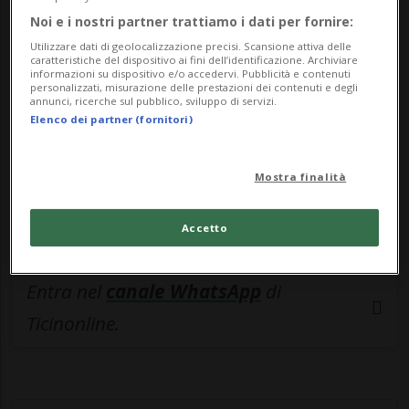
🔐 Sblocca il nostro archivio
Noi e i nostri partner trattiamo i dati per fornire:
esclusivo!
Utilizzare dati di geolocalizzazione precisi. Scansione attiva delle
caratteristiche del dispositivo ai fini dell’identificazione. Archiviare
Sottoscrivi un abbonamento
Archivio
per
informazioni su dispositivo e/o accedervi. Pubblicità e contenuti
personalizzati, misurazione delle prestazioni dei contenuti e degli
leggere questo articolo, oppure scegli
annunci, ricerche sul pubblico, sviluppo di servizi.
Elenco dei partner (fornitori)
MyTioAbo
per accedere all'archivio e
navigare su sito e app senza pubblicità.
Mostra finalità
ACCEDI
Accetto
Entra nel
canale WhatsApp
di
Ticinonline.