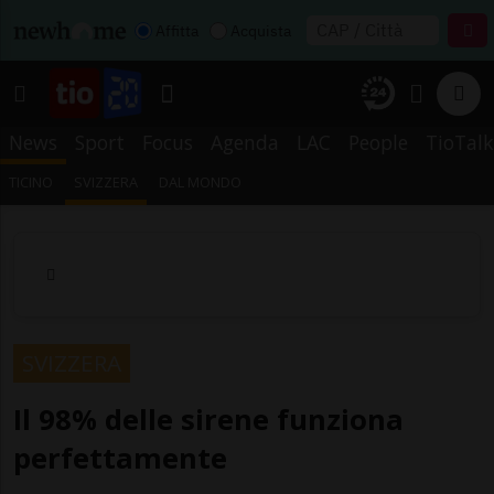
Affitta
Acquista
News
Sport
Focus
Agenda
LAC
People
TioTalk
TICINO
SVIZZERA
DAL MONDO
SVIZZERA
Il 98% delle sirene funziona
perfettamente