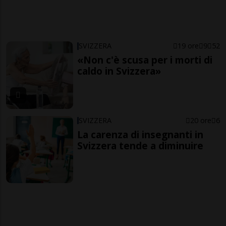
SVIZZERA
19 ore
9
52
«Non c'è scusa per i morti di
caldo in Svizzera»
SVIZZERA
20 ore
6
La carenza di insegnanti in
Svizzera tende a diminuire