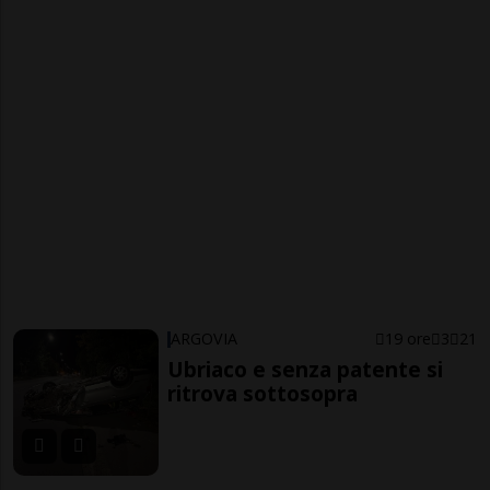
ARGOVIA
19 ore
3
21
Ubriaco e senza patente si
ritrova sottosopra