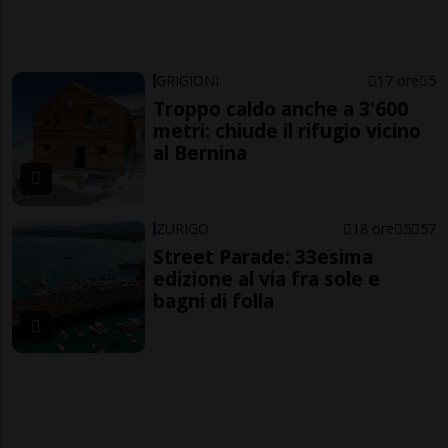
GRIGIONI
17 ore
5
Troppo caldo anche a 3'600
metri: chiude il rifugio vicino
al Bernina
ZURIGO
18 ore
5
57
Street Parade: 33esima
edizione al via fra sole e
bagni di folla