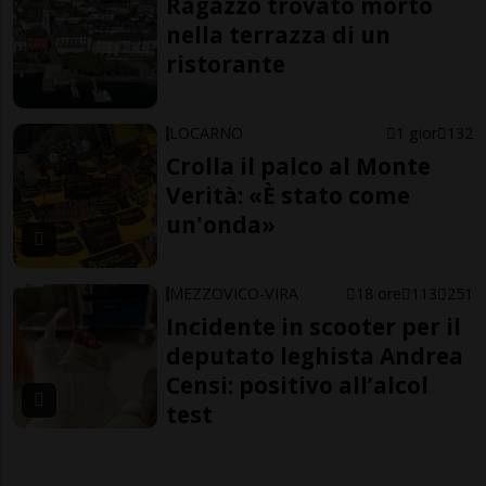
Ragazzo trovato morto
nella terrazza di un
ristorante
LOCARNO
1 gior
132
Crolla il palco al Monte
Verità: «È stato come
un'onda»
MEZZOVICO-VIRA
18 ore
113
251
Incidente in scooter per il
deputato leghista Andrea
Censi: positivo all’alcol
test