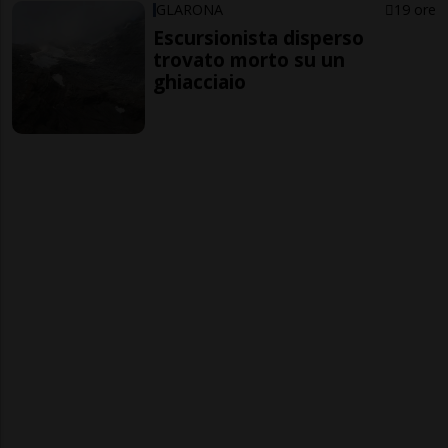
GLARONA
19 ore
Escursionista disperso
trovato morto su un
ghiacciaio