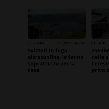
SVIZZERA
2 gior
104
143
LUGANO
Svizzeri in fuga
25enn
oltreconfine, lo fanno
nelle 
soprattutto per la
Ceresi
casa
privo d