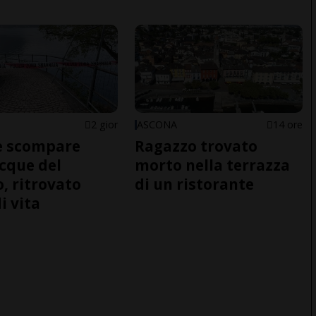
2 gior
ASCONA
14 ore
e scompare
Ragazzo trovato
acque del
morto nella terrazza
o, ritrovato
di un ristorante
i vita