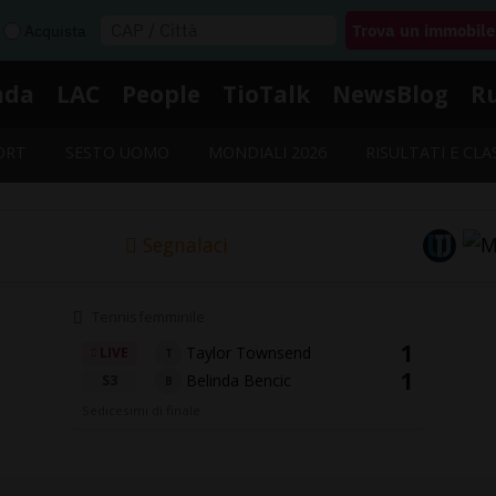
Acquista
nda
LAC
People
TioTalk
NewsBlog
R
ORT
SESTO UOMO
MONDIALI 2026
RISULTATI E CLA
Segnalaci
Tennis femminile
1
Taylor Townsend
LIVE
T
1
Belinda Bencic
S3
B
Sedicesimi di finale