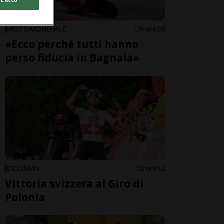
MOTOMONDIALE
6 ore
6
«Ecco perché tutti hanno
perso fiducia in Bagnaia»
CICLISMO
8 ore
2
Vittoria svizzera al Giro di
Polonia