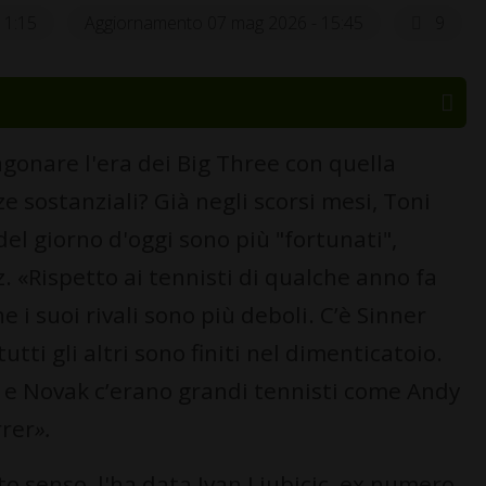
11:15
Aggiornamento 07 mag 2026 - 15:45
9
gonare l'era dei Big Three con quella
e sostanziali? Già negli scorsi mesi, Toni
del giorno d'oggi sono più "fortunati",
. «Rispetto ai tennisti di qualche anno fa
i suoi rivali sono più deboli. C’è Sinner
tti gli altri sono finiti nel dimenticatoio.
er e Novak c’erano grandi tennisti come Andy
rrer
».
to senso, l'ha data Ivan Ljubicic, ex numero