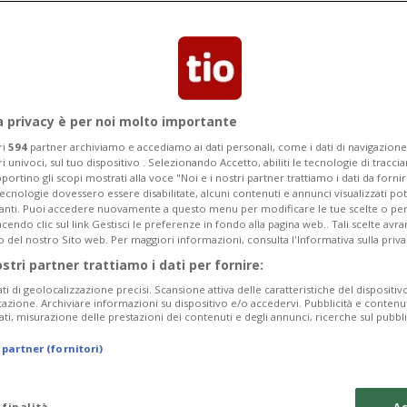
 hanno realizzato
 e Nadal oggi è più
a privacy è per noi molto importante
te Slam...»
ri
594
partner archiviamo e accediamo ai dati personali, come i dati di navigazione 
ri univoci, sul tuo dispositivo . Selezionando Accetto, abiliti le tecnologie di tracc
portino gli scopi mostrati alla voce "Noi e i nostri partner trattiamo i dati da fornir
mondo, ha dato una sua lettura al
tecnologie dovessero essere disabilitate, alcuni contenuti e annunci visualizzati 
vanti. Puoi accedere nuovamente a questo menu per modificare le tue scelte o per
endo clic sul link Gestisci le preferenze in fondo alla pagina web.. Tali scelte avr
o del nostro Sito web. Per maggiori informazioni, consulta l'Informativa sulla priva
ostri partner trattiamo i dati per fornire:
ati di geolocalizzazione precisi. Scansione attiva delle caratteristiche del dispositivo 
icazione. Archiviare informazioni su dispositivo e/o accedervi. Pubblicità e contenu
ati, misurazione delle prestazioni dei contenuti e degli annunci, ricerche sul pubbl
 partner (fornitori)
 finalità
Ac