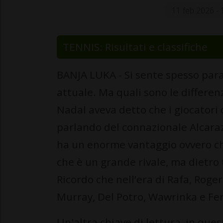
11 feb 2026 - 
TENNIS: Risultati e classifiche
BANJA LUKA - Si sente spesso para
attuale. Ma quali sono le differenz
Nadal aveva detto che i giocatori 
parlando del connazionale Alcaraz
ha un enorme vantaggio ovvero che 
che è un grande rivale, ma dietro tu
Ricordo che nell’era di Rafa, Rog
Murray, Del Potro, Wawrinka e Fe
Un'altra chiave di lettura, in ques