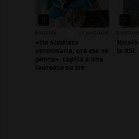
SVIZZERA
1 gior
10
40
CANTON
«Ho studiato
Nicolò 
veterinaria, ora me ne
la RSI
pento», capita a una
laureata su tre