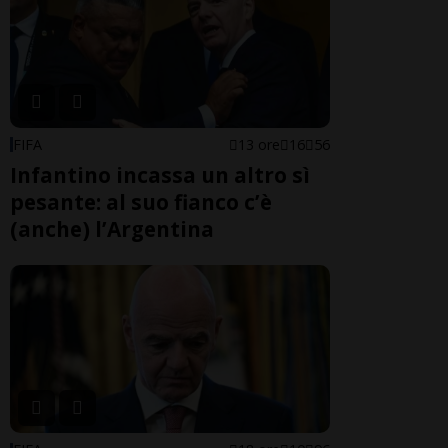
FIFA
13 ore
16
56
Infantino incassa un altro sì
pesante: al suo fianco c’è
(anche) l’Argentina