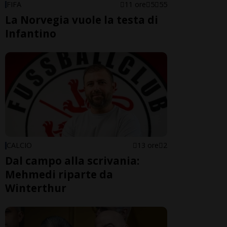
FIFA
11 ore
5
55
La Norvegia vuole la testa di
Infantino
CALCIO
13 ore
2
Dal campo alla scrivania:
Mehmedi riparte da
Winterthur