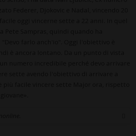
zato Federer, Djokovic e Nadal, vincendo 20
acile oggi vincerne sette a 22 anni. In quel
era Pete Sampras, quindi quando ha
"Devo farlo anch'io". Oggi l'obiettivo è
ndi è ancora lontano. Da un punto di vista
è un numero incredibile perché devo arrivare
re sette avendo l'obiettivo di arrivare a
più facile vincere sette Major ora, rispetto
 giovane».
inonline.