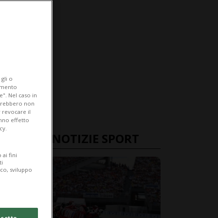
gli o
iamento
e". Nel caso in
potrebbero non
 revocare il
anno effetto
cy.
ULTIME NOTIZIE SPORT
ai fini
ti
ico, sviluppo
cetto