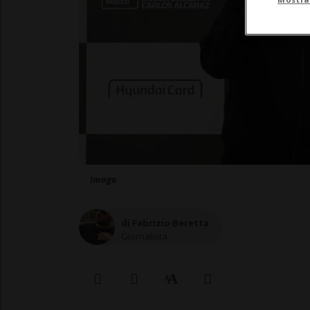
Imago
di Fabrizio Beretta
Giornalista