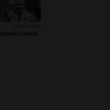
E
2 gior
160
394
Casolini lascia