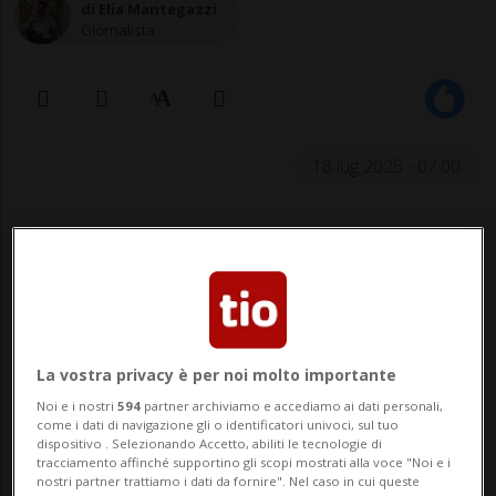
di Elia Mantegazzi
Giornalista
18 lug 2025 - 07:00
La vostra privacy è per noi molto importante
MM93, leader incontrastato, è reduce
Noi e i nostri
594
partner archiviamo e accediamo ai dati personali,
come i dati di navigazione gli o identificatori univoci, sul tuo
da 4 round perfetti: doppietta
dispositivo . Selezionando Accetto, abiliti le tecnologie di
tracciamento affinché supportino gli scopi mostrati alla voce "Noi e i
sprint+gara ad Aragon, Mugello,
nostri partner trattiamo i dati da fornire". Nel caso in cui queste