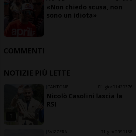
«Non chiedo scusa, non
sono un idiota»
COMMENTI
NOTIZIE PIÙ LETTE
CANTONE
1 gior
142
376
Nicolò Casolini lascia la
RSI
SVIZZERA
1 gior
99
138