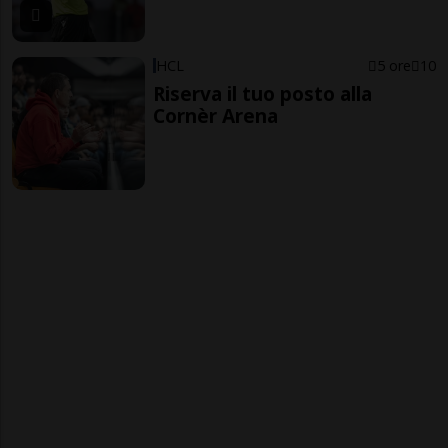
HCL
5 ore
10
Riserva il tuo posto alla
Cornèr Arena