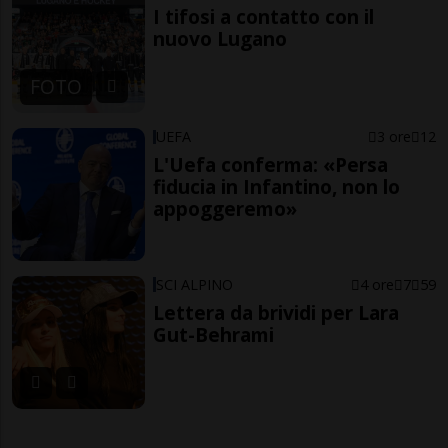
I tifosi a contatto con il
nuovo Lugano
FOTO
UEFA
3 ore
12
L'Uefa conferma: «Persa
fiducia in Infantino, non lo
appoggeremo»
SCI ALPINO
4 ore
7
59
Lettera da brividi per Lara
Gut-Behrami