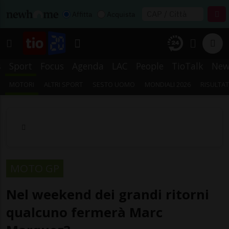
Affitta
Acquista
s
Sport
Focus
Agenda
LAC
People
TioTalk
New
MOTORI
ALTRI SPORT
SESTO UOMO
MONDIALI 2026
RISULTAT
MOTO GP
Nel weekend dei grandi ritorni
qualcuno fermerà Marc