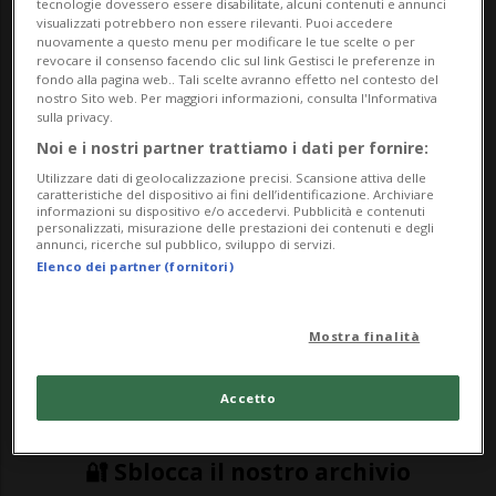
tecnologie dovessero essere disabilitate, alcuni contenuti e annunci
Assen e Sachsenring.
visualizzati potrebbero non essere rilevanti. Puoi accedere
nuovamente a questo menu per modificare le tue scelte o per
revocare il consenso facendo clic sul link Gestisci le preferenze in
fondo alla pagina web.. Tali scelte avranno effetto nel contesto del
SPORT: Risultati e classifiche
nostro Sito web. Per maggiori informazioni, consulta l'Informativa
sulla privacy.
Noi e i nostri partner trattiamo i dati per fornire:
BRNO - Un gradito ritorno dopo cinque
Utilizzare dati di geolocalizzazione precisi. Scansione attiva delle
caratteristiche del dispositivo ai fini dell’identificazione. Archiviare
anni di assenza. Stiamo parlando del gran
informazioni su dispositivo e/o accedervi. Pubblicità e contenuti
personalizzati, misurazione delle prestazioni dei contenuti e degli
premio della Repubblica Ceca sul tracciato
annunci, ricerche sul pubblico, sviluppo di servizi.
Elenco dei partner (fornitori)
di Brno, riasfaltato e risistemato. La
MotoGP non vi faceva tappa dal 2020,
Mostra finalità
quando a imporsi fu Brad Binder. Di tempo
ne è pas...
Accetto
🔐 Sblocca il nostro archivio