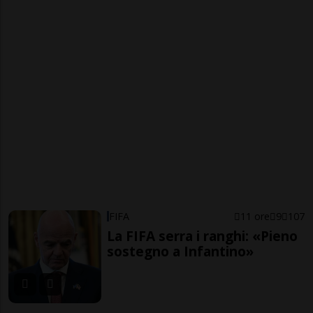
FIFA
11 ore
9
107
La FIFA serra i ranghi: «Pieno
sostegno a Infantino»