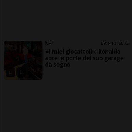
CR7
8 ore
19
73
«I miei giocattoli»: Ronaldo
apre le porte del suo garage
da sogno