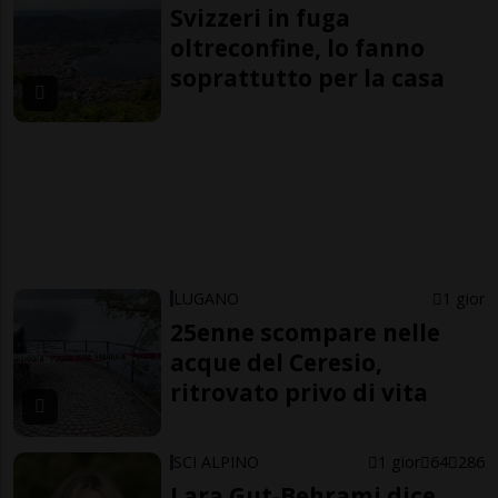
Svizzeri in fuga
oltreconfine, lo fanno
soprattutto per la casa
LUGANO
1 gior
25enne scompare nelle
acque del Ceresio,
ritrovato privo di vita
SCI ALPINO
1 gior
64
286
Lara Gut-Behrami dice