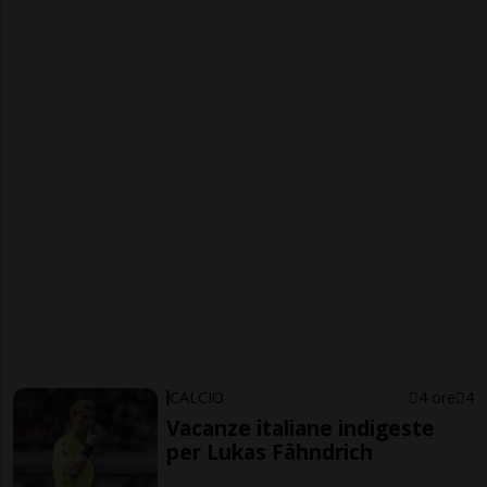
CALCIO
4 ore
4
Vacanze italiane indigeste
per Lukas Fähndrich