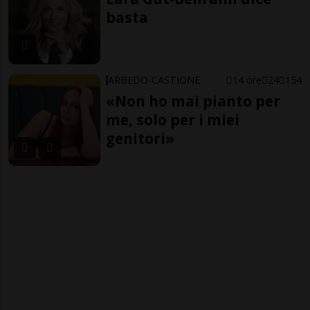
basta
ARBEDO-CASTIONE
14 ore
24
154
«Non ho mai pianto per
me, solo per i miei
genitori»