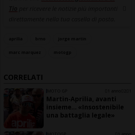
Tio
per ricevere le notizie più importanti
direttamente nella tua casella di posta.
aprilia
brno
jorge martin
marc marquez
motogp
CORRELATI
MOTO GP
1 anno
2
1
Martin-Aprilia, avanti
insieme… «Insostenibile
una battaglia legale»
MOTOGP
1 anno