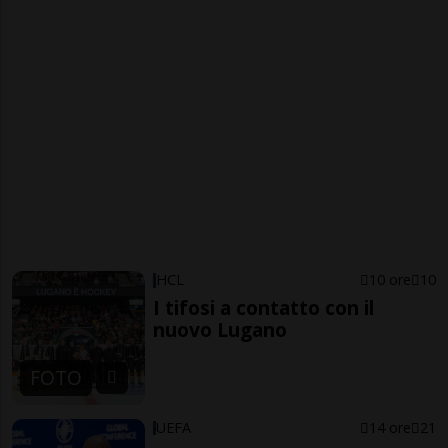
HCL
10 ore
10
I tifosi a contatto con il
nuovo Lugano
FOTO
UEFA
14 ore
21