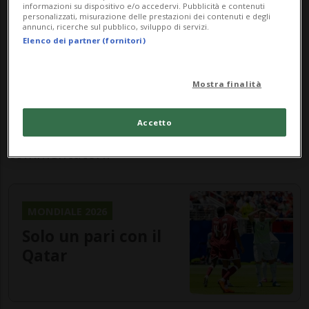
cui
Remo Freuler
, al momento del
informazioni su dispositivo e/o accedervi. Pubblicità e contenuti
personalizzati, misurazione delle prestazioni dei contenuti e degli
annunci, ricerche sul pubblico, sviluppo di servizi.
passaggio di
Breel Embolo
, sembrava
Elenco dei partner (fornitori)
poter trovarsi oltre la linea difensiva
qatariota. Un'assenza che non è passata
Mostra finalità
inosservata e che ha subito acceso
Accetto
polemiche tra tifosi, addetti ai lavori e
commentatori.
MONDIALE 2026
Solo un pari con il
Qatar