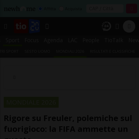
Affitta
Acquista
s
Sport
Focus
Agenda
LAC
People
TioTalk
New
TRI SPORT
SESTO UOMO
MONDIALI 2026
RISULTATI E CLASSIFICHE
MONDIALE 2026
Rigore su Freuler, polemiche sul
fuorigioco: la FIFA ammette un