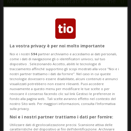
MONDIALI 2026: Risultati e classifiche
MONDIALE 2026 - Alla
Svizzera
resta il
rammarico per
i due punti sfumati nel
finale contro il Qatar all'esordio mondiale
.
La vostra privacy è per noi molto importante
Ma a far discutere, oltre al pareggio
Noi e i nostri
594
partner archiviamo e accediamo ai dati personali,
incassato nei minuti conclusivi, è anche
come i dati di navigazione gli o identificatori univoci, sul tuo
dispositivo . Selezionando Accetto, abiliti le tecnologie di
l'azione che ha portato al vantaggio
tracciamento affinché supportino gli scopi mostrati alla voce "Noi e i
nostri partner trattiamo i dati da fornire". Nel caso in cui queste
rossocrociato e una possibile posizione di
tecnologie dovessero essere disabilitate, alcuni contenuti e annunci
visualizzati potrebbero non essere rilevanti. Puoi accedere
fuorigioco che continua ad alimentare il
nuovamente a questo menu per modificare le tue scelte o per
revocare il consenso facendo clic sul link Gestisci le preferenze in
dibattito.
fondo alla pagina web.. Tali scelte avranno effetto nel contesto del
nostro Sito web. Per maggiori informazioni, consulta l'Informativa
sulla privacy.
Durante la partita, infatti, non sono state
Noi e i nostri partner trattiamo i dati per fornire:
mostrate immagini chiare dell'episodio in
Utilizzare dati di geolocalizzazione precisi. Scansione attiva delle
caratteristiche del dispositivo ai fini dell’identificazione. Archiviare