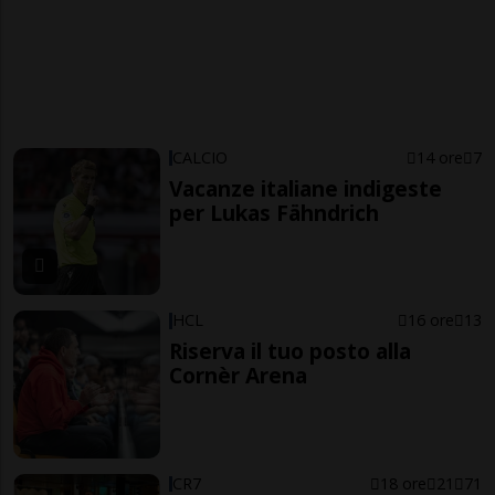
CALCIO
14 ore
7
Vacanze italiane indigeste
per Lukas Fähndrich
HCL
16 ore
13
Riserva il tuo posto alla
Cornèr Arena
CR7
18 ore
21
71