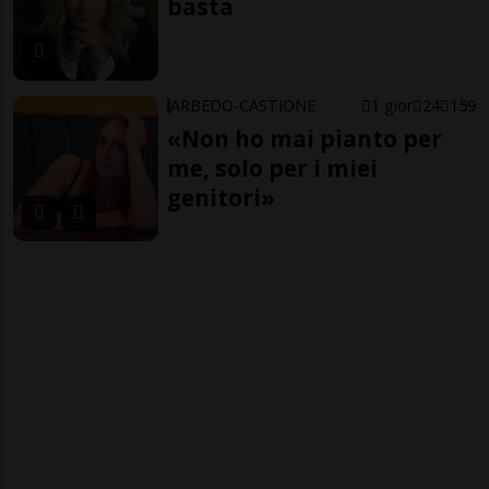
basta
ARBEDO-CASTIONE
1 gior
24
159
«Non ho mai pianto per
me, solo per i miei
genitori»