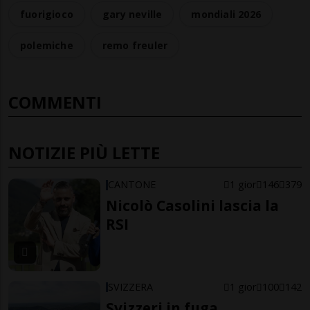
fuorigioco
gary neville
mondiali 2026
polemiche
remo freuler
COMMENTI
NOTIZIE PIÙ LETTE
CANTONE
1 gior
146
379
Nicolò Casolini lascia la
RSI
SVIZZERA
1 gior
100
142
Svizzeri in fuga