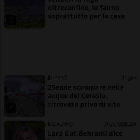
oltreconfine, lo fanno
soprattutto per la casa
LUGANO
1 gior
25enne scompare nelle
acque del Ceresio,
ritrovato privo di vita
SCI ALPINO
1 gior
65
286
Lara Gut-Behrami dice