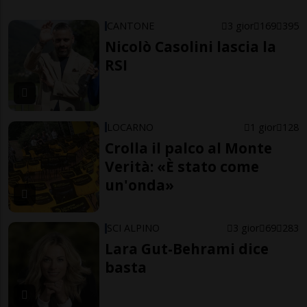
CANTONE
3 gior
169
395
Nicolò Casolini lascia la
RSI
LOCARNO
1 gior
128
Crolla il palco al Monte
Verità: «È stato come
un'onda»
SCI ALPINO
3 gior
69
283
Lara Gut-Behrami dice
basta