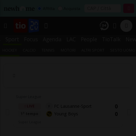
Affitta
Acquista
s
Sport
Focus
Agenda
LAC
People
TioTalk
New
HOCKEY
CALCIO
TENNIS
MOTORI
ALTRI SPORT
SESTO UOMO
Super League
0
FC Lausanne-Sport
LIVE
F
0
Young Boys
1° tempo
Super League