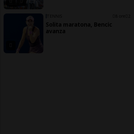
TENNIS
8 ore
2
Solita maratona, Bencic
avanza