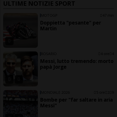
ULTIME NOTIZIE SPORT
MOTOGP
47 min
Doppietta "pesante" per
Martin
ROSARIO
4 ore
4
Messi, lutto tremendo: morto
papà Jorge
MONDIALE 2026
5 ore
2
9
Bombe per "far saltare in aria
Messi"