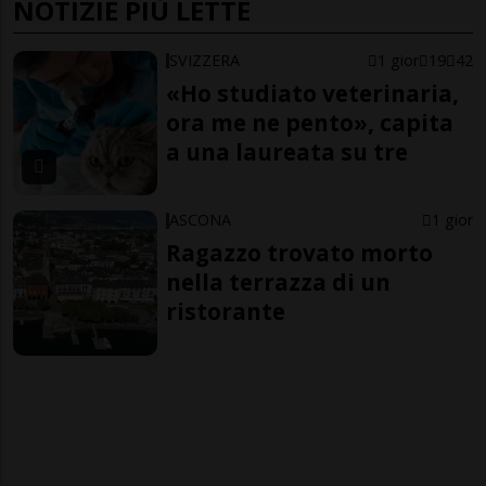
NOTIZIE PIÙ LETTE
SVIZZERA
1 gior
19
42
«Ho studiato veterinaria,
ora me ne pento», capita
a una laureata su tre
ASCONA
1 gior
Ragazzo trovato morto
nella terrazza di un
ristorante