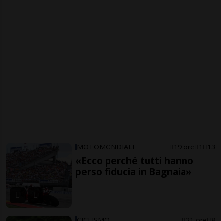
MOTOMONDIALE
19 ore
1
13
«Ecco perché tutti hanno
perso fiducia in Bagnaia»
CICLISMO
21 ore
8