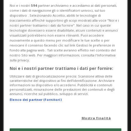
Noi e i nostri
594
partner archiviamo e accediamo ai dati personali,
in serie positiva.
come i dati di navigazione gli o identificatori univoci, sul tuo
dispositivo . Selezionando Accetto, abiliti le tecnologie di
tracciamento affinché supportino gli scopi mostrati alla voce "Noi e i
nostri partner trattiamo i dati da fornire". Nel caso in cui queste
tecnologie dovessero essere disabilitate, alcuni contenuti e annunci
HOCKEY: Risultati e classifiche
visualizzati potrebbero non essere rilevanti. Puoi accedere
nuovamente a questo menu per modificare le tue scelte o per
revocare il consenso facendo clic sul link Gestisci le preferenze in
ZURIGO - La fase a eliminazione diretta del
fondo alla pagina web.. Tali scelte avranno effetto nel contesto del
nostro Sito web. Per maggiori informazioni, consulta l'Informativa
Mondiale di hockey sta proponendo alla
sulla privacy.
Noi e i nostri partner trattiamo i dati per fornire:
Nazionale
solo degli “estremi”. Nei quarti
Utilizzare dati di geolocalizzazione precisi. Scansione attiva delle
di finale i rossocrociati si sono superati,
caratteristiche del dispositivo ai fini dell’identificazione. Archiviare
informazioni su dispositivo e/o accedervi. Pubblicità e contenuti
sfatando un tabù, quello rappresentato
personalizzati, misurazione delle prestazioni dei contenuti e degli
annunci, ricerche sul pubblico, sviluppo di servizi.
dalla
Svezia
, lungo addirittura tredici
Elenco dei partner (fornitori)
anni. In semifinale - nella quale saranno in
Mostra finalità
pista senza
lo squalificato Timo Meier
- si