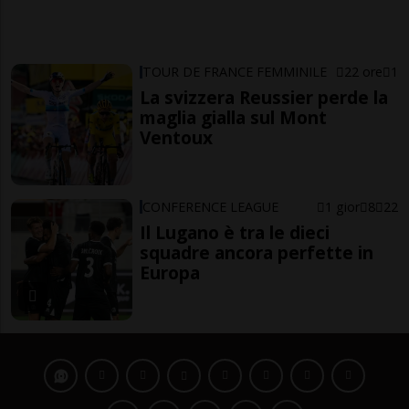
TOUR DE FRANCE FEMMINILE
22 ore
1
La svizzera Reussier perde la
maglia gialla sul Mont
Ventoux
CONFERENCE LEAGUE
1 gior
8
22
Il Lugano è tra le dieci
squadre ancora perfette in
Europa