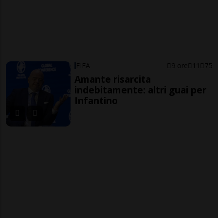
FIFA
9 ore
11
75
Amante risarcita
indebitamente: altri guai per
Infantino