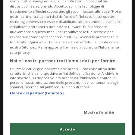
come i dati di navigazione gli o identificatori univoci, sul tuo
dispositivo . Selezionando Accetto, abiliti le tecnologie di
tracciamento affinché supportino gli scopi mostrati alla voce "Noi e i
nostri partner trattiamo i dati da fornire". Nel caso in cui queste
tecnologie dovessero essere disabilitate, alcuni contenuti e annunci
visualizzati potrebbero non essere rilevanti. Puoi accedere
nuovamente a questo menu per modificare le tue scelte o per
revocare il consenso facendo clic sul link Gestisci le preferenze in
fondo alla pagina web.. Tali scelte avranno effetto nel contesto del
MONDIALE 2026
2 sett
15
49
nostro Sito web. Per maggiori informazioni, consulta l'Informativa
sulla privacy.
Prime parole di Embolo dopo il
Noi e i nostri partner trattiamo i dati per fornire:
disastro-Mondiale
Utilizzare dati di geolocalizzazione precisi. Scansione attiva delle
caratteristiche del dispositivo ai fini dell’identificazione. Archiviare
informazioni su dispositivo e/o accedervi. Pubblicità e contenuti
personalizzati, misurazione delle prestazioni dei contenuti e degli
annunci, ricerche sul pubblico, sviluppo di servizi.
Elenco dei partner (fornitori)
Mostra finalità
Accetto