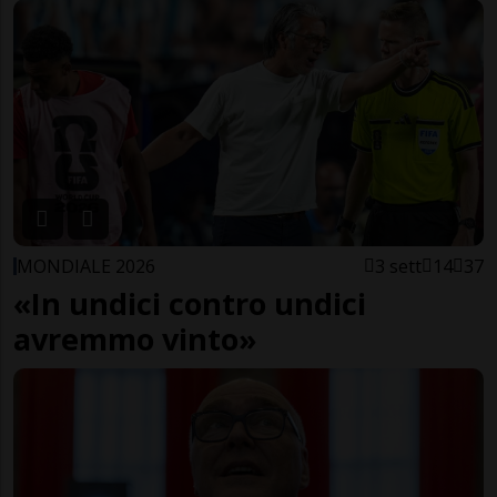
MONDIALE 2026
3 sett
14
37
«In undici contro undici
avremmo vinto»