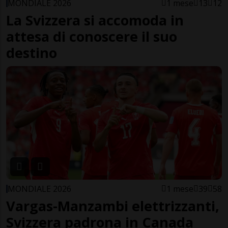
MONDIALE 2026
1 mese
13
12
La Svizzera si accomoda in
attesa di conoscere il suo
destino
MONDIALE 2026
1 mese
39
58
Vargas-Manzambi elettrizzanti,
Svizzera padrona in Canada