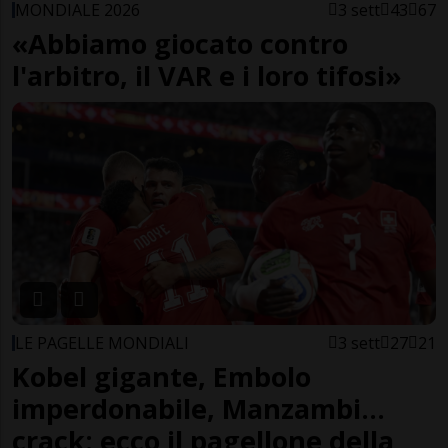
MONDIALE 2026
3 sett
43
67
«Abbiamo giocato contro
l'arbitro, il VAR e i loro tifosi»
LE PAGELLE MONDIALI
3 sett
27
21
Kobel gigante, Embolo
imperdonabile, Manzambi...
crack: ecco il pagellone della