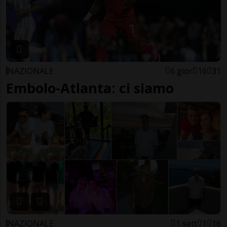
NAZIONALE
6 gior
16
31
Embolo-Atlanta: ci siamo
NAZIONALE
1 sett
1
16