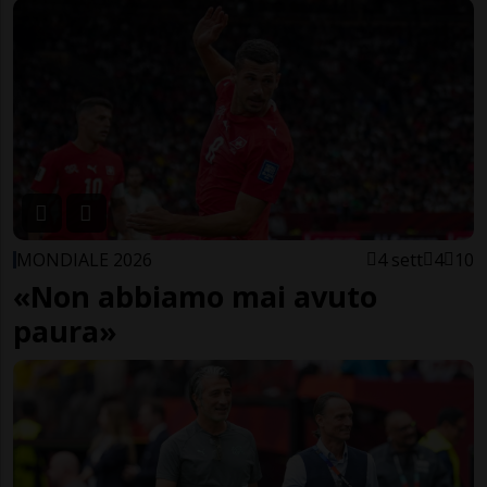
MONDIALE 2026
4 sett
4
10
«Non abbiamo mai avuto
paura»