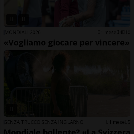
MONDIALI 2026
1 mese
4
10
«Vogliamo giocare per vincere»
SENZA TRUCCO SENZA ING…ARNO
1 mese
5
Mondiale bollente? «La Svizzera