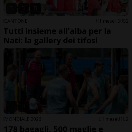
CANTONE
1 mese
5
52
Tutti insieme all'alba per la
Nati: la gallery dei tifosi
MONDIALE 2026
1 mese
1
2
178 bagagli, 500 maglie e