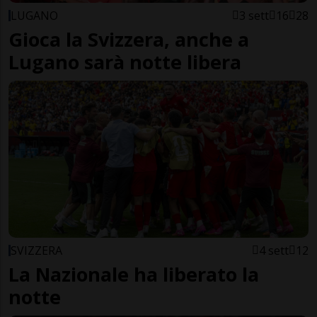
LUGANO
3 sett
16
28
Gioca la Svizzera, anche a
Lugano sarà notte libera
SVIZZERA
4 sett
12
La Nazionale ha liberato la
notte