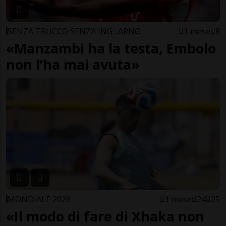
SENZA TRUCCO SENZA ING…ARNO
1 mese
8
«Manzambi ha la testa, Embolo
non l’ha mai avuta»
MONDIALE 2026
1 mese
24
25
«Il modo di fare di Xhaka non