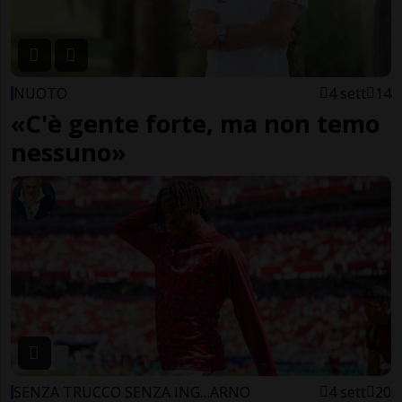
NUOTO
4 sett
14
«C'è gente forte, ma non temo
nessuno»
SENZA TRUCCO SENZA ING…ARNO
4 sett
20