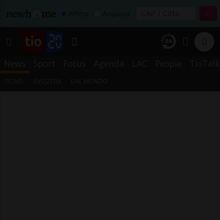
Affitta
Acquista
News
Sport
Focus
Agenda
LAC
People
TioTalk
TICINO
SVIZZERA
DAL MONDO