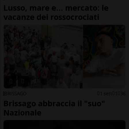
Lusso, mare e... mercato: le
vacanze dei rossocrociati
BRISSAGO
1 sett
1
36
Brissago abbraccia il "suo"
Nazionale