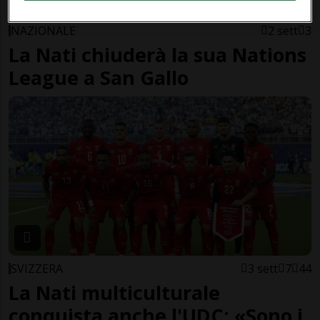
NAZIONALE
2 sett
3
La Nati chiuderà la sua Nations
League a San Gallo
SVIZZERA
3 sett
7
44
La Nati multiculturale
conquista anche l'UDC: «Sono i