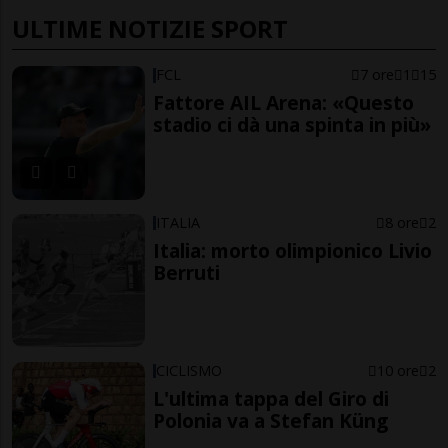
ULTIME NOTIZIE SPORT
FCL
7 ore
1
15
Fattore AIL Arena: «Questo
stadio ci dà una spinta in più»
ITALIA
8 ore
2
Italia: morto olimpionico Livio
Berruti
CICLISMO
10 ore
2
L'ultima tappa del Giro di
Polonia va a Stefan Küng