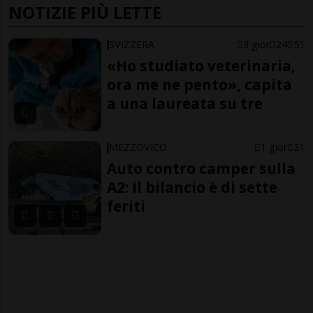
NOTIZIE PIÙ LETTE
SVIZZERA
3 gior
24
51
«Ho studiato veterinaria,
ora me ne pento», capita
a una laureata su tre
MEZZOVICO
1 gior
21
Auto contro camper sulla
A2: il bilancio è di sette
feriti