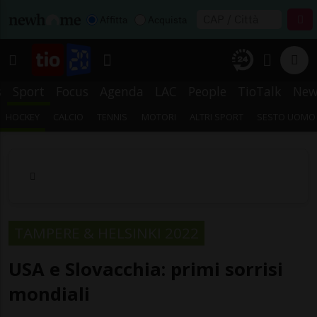
Affitta
Acquista
s
Sport
Focus
Agenda
LAC
People
TioTalk
New
HOCKEY
CALCIO
TENNIS
MOTORI
ALTRI SPORT
SESTO UOMO
TAMPERE & HELSINKI 2022
USA e Slovacchia: primi sorrisi
mondiali