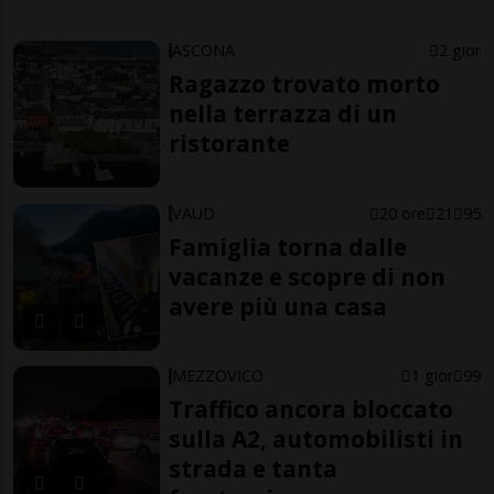
ASCONA
2 gior
Ragazzo trovato morto
nella terrazza di un
ristorante
VAUD
20 ore
21
95
Famiglia torna dalle
vacanze e scopre di non
avere più una casa
MEZZOVICO
1 gior
99
Traffico ancora bloccato
sulla A2, automobilisti in
strada e tanta