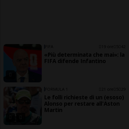
FIFA
19 ore
5
42
«Più determinata che mai»: la
FIFA difende Infantino
FORMULA 1
21 ore
5
29
Le folli richieste di un (esoso)
Alonso per restare all'Aston
Martin