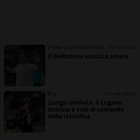
PRIMA LEGA PROMOTION
12 ore
2
30
Il Bellinzona mastica amaro
FCL
13 ore
28
50
Zurigo umiliato, il Lugano
domina e vola al comando
della classifica