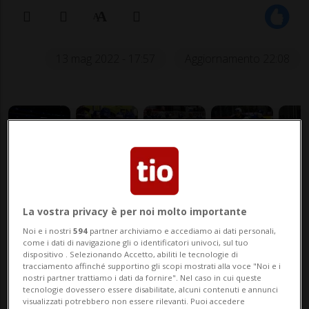
13 mag 2022 - 17:57
Aggiornamento 22:08
La Slovacchia ha chiuso i conti al
La vostra privacy è per noi molto importante
59’52”.
Noi e i nostri
594
partner archiviamo e accediamo ai dati personali,
come i dati di navigazione gli o identificatori univoci, sul tuo
dispositivo . Selezionando Accetto, abiliti le tecnologie di
tracciamento affinché supportino gli scopi mostrati alla voce "Noi e i
nostri partner trattiamo i dati da fornire". Nel caso in cui queste
tecnologie dovessero essere disabilitate, alcuni contenuti e annunci
visualizzati potrebbero non essere rilevanti. Puoi accedere