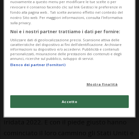
Nessun risultato trovato.
nuovamente a questo menu per modificare le tue scelte o per
revocare il consenso facendo clic sul link Gestisci le preferenze in
fondo alla pagina web.. Tali scelte avranno effetto nel contesto del
nostro Sito web. Per maggiori informazioni, consulta l'Informativa
sulla privacy.
Noi e i nostri partner trattiamo i dati per fornire:
Utilizzare dati di geolocalizzazione precisi. Scansione attiva delle
Nessun risultato trovato.
caratteristiche del dispositivo ai fini dell’identificazione. Archiviare
informazioni su dispositivo e/o accedervi. Pubblicità e contenuti
personalizzati, misurazione delle prestazioni dei contenuti e degli
annunci, ricerche sul pubblico, sviluppo di servizi.
Elenco dei partner (fornitori)
HOCKEY: Risultati e classifiche
Mostra finalità
TAMPERE & HELSINKI - Prime emozioni
mondiali da Tampere ed Helsinki, dove è
Accetto
ufficialmente cominciata la rassegna
iridata 2022. E con il piede giusto hanno
cominciato il loro cammino gli Stati Uniti e