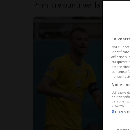
Primi tre punti per la selezion
La vostr
Noi e i nost
identificato
affinché sup
cui queste 
essere rile
consenso fac
nel contest
Noi e i n
Utilizzare d
dell’identif
personalizz
di servizi.
Elenco dei
Mostra