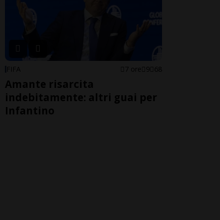
FIFA
7 ore
9
68
Amante risarcita
indebitamente: altri guai per
Infantino