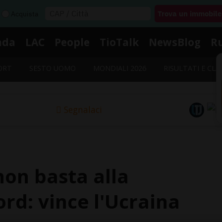
Acquista
nda
LAC
People
TioTalk
NewsBlog
R
ORT
SESTO UOMO
MONDIALI 2026
RISULTATI E CLA
Segnalaci
 non basta alla
rd: vince l'Ucraina