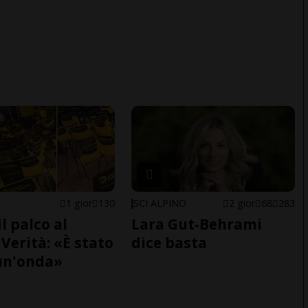
1 gior
130
SCI ALPINO
2 gior
68
283
il palco al
Lara Gut-Behrami
Verità: «È stato
dice basta
un'onda»