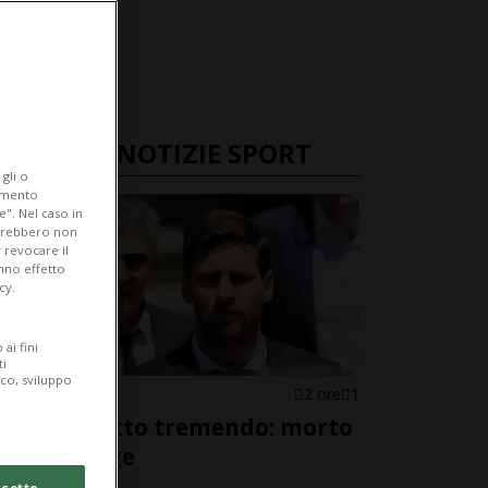
ULTIME NOTIZIE SPORT
gli o
iamento
e". Nel caso in
potrebbero non
 revocare il
anno effetto
cy.
ai fini
ti
ico, sviluppo
ROSARIO
2 ore
1
Messi, lutto tremendo: morto
papà Jorge
cetto