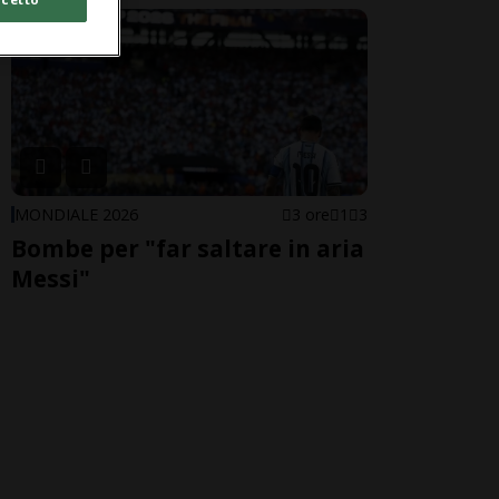
MONDIALE 2026
3 ore
1
3
Bombe per "far saltare in aria
Messi"