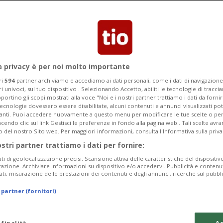
e di Shevchenko, vittoriosa per 2-1.
a privacy è per noi molto importante
ri
594
partner archiviamo e accediamo ai dati personali, come i dati di navigazione 
ri univoci, sul tuo dispositivo . Selezionando Accetto, abiliti le tecnologie di tracc
portino gli scopi mostrati alla voce "Noi e i nostri partner trattiamo i dati da fornir
tecnologie dovessero essere disabilitate, alcuni contenuti e annunci visualizzati 
vanti. Puoi accedere nuovamente a questo menu per modificare le tue scelte o per
endo clic sul link Gestisci le preferenze in fondo alla pagina web.. Tali scelte avr
o del nostro Sito web. Per maggiori informazioni, consulta l'Informativa sulla priva
ostri partner trattiamo i dati per fornire:
ati di geolocalizzazione precisi. Scansione attiva delle caratteristiche del dispositivo 
icazione. Archiviare informazioni su dispositivo e/o accedervi. Pubblicità e contenu
ati, misurazione delle prestazioni dei contenuti e degli annunci, ricerche sul pubbl
 partner (fornitori)
 finalità
Ac