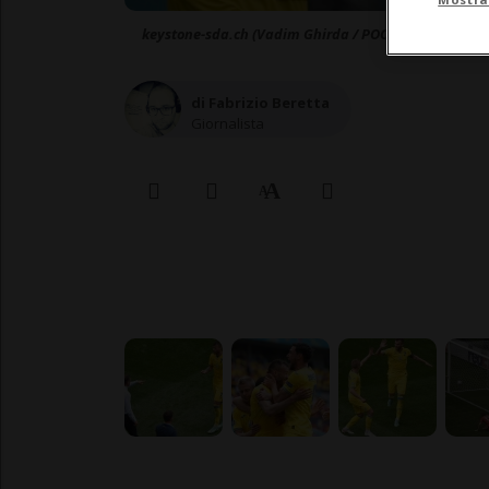
keystone-sda.ch (Vadim Ghirda / POOL)
di Fabrizio Beretta
Giornalista