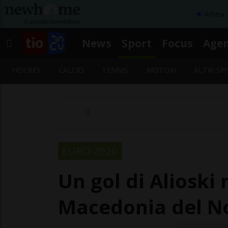
Affitta
News
Sport
Focus
Age
HOCKEY
CALCIO
TENNIS
MOTORI
ALTRI SP
EURO 2020
Un gol di Alioski
Macedonia del No