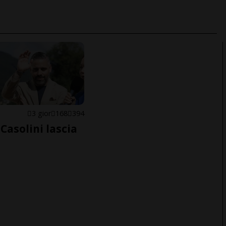
E
3 gior
168
394
Casolini lascia