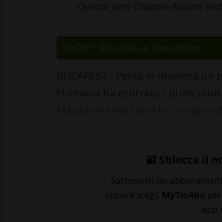
Questa sera Olanda-Austria mett
SPORT: Risultati e classifiche
BUCAREST - Persa in maniera un po
l'Ucraina ha centrato i primi punt
Macedonia del Nord in una gara d
cose migliori...
🔐 Sblocca il n
Sottoscrivi un abbonamen
oppure scegli
MyTioAbo
per 
app 