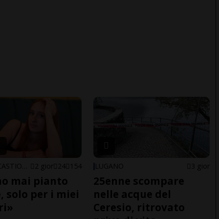
ARBEDO-CASTIONE
2 gior
24
154
LUGANO
3 gior
o mai pianto
25enne scompare
 solo per i miei
nelle acque del
ri»
Ceresio, ritrovato