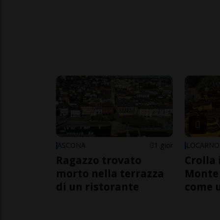
ASCONA
1 gior
LOCARNO
Ragazzo trovato
Crolla 
morto nella terrazza
Monte 
di un ristorante
come 