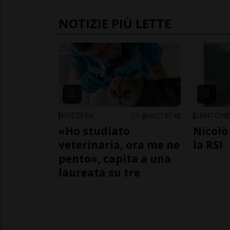
NOTIZIE PIÙ LETTE
SVIZZERA
1 gior
19
42
CANTON
«Ho studiato
Nicolò 
veterinaria, ora me ne
la RSI
pento», capita a una
laureata su tre