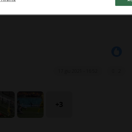
17 giu 2021 - 16:52
2
+3