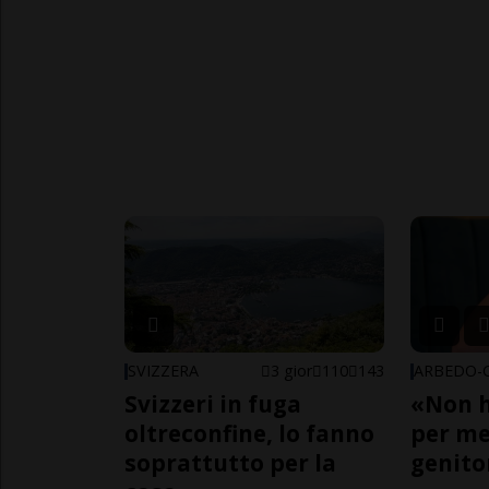
SVIZZERA
3 gior
110
143
Svizzeri in fuga
«Non h
oltreconfine, lo fanno
per me,
soprattutto per la
genito