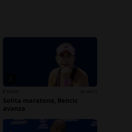
TENNIS
6 ore
1
Solita maratona, Bencic
avanza