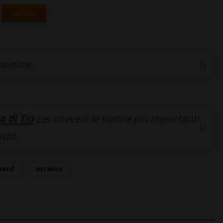
ACCEDI
inonline.
a di Tio
per ricevere le notizie più importanti
osta.
nord
ucraina