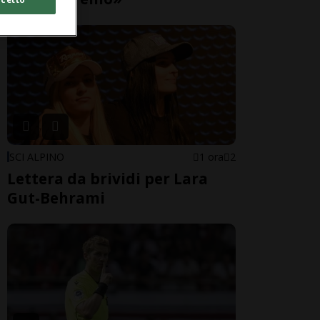
SCI ALPINO
1 ora
2
Lettera da brividi per Lara
Gut-Behrami