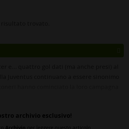
risultato trovato.
nter e… quattro gol dati (ma anche presi) al
lla Juventus continuano a essere sinonimo
nconeri hanno cominciato la loro campagna
ostro archivio esclusivo!
to
Archivio
per leggere questo articolo,