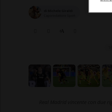
di Michele Giraldi
Caporedattore Sport
16
Real Madrid vincente con due ri