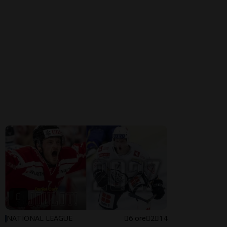
NATIONAL LEAGUE
6 ore
2
14