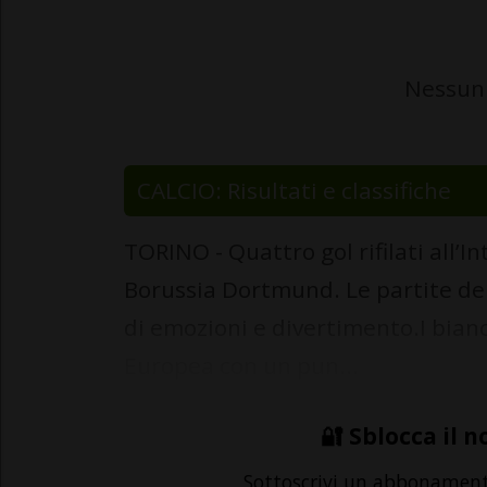
Nessun 
CALCIO: Risultati e classifiche
TORINO - Quattro gol rifilati all’I
Borussia Dortmund. Le partite de
di emozioni e divertimento.I bia
Europea con un pun...
🔐 Sblocca il n
Sottoscrivi un abbonamen