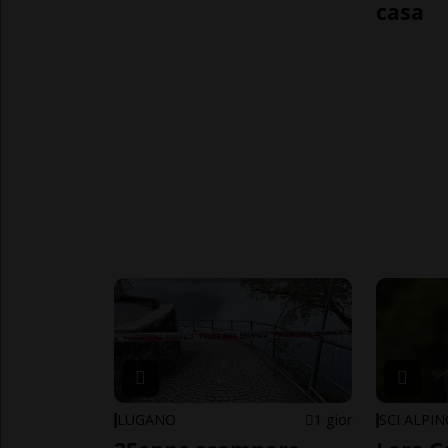
casa
LUGANO
1 gior
SCI ALPI