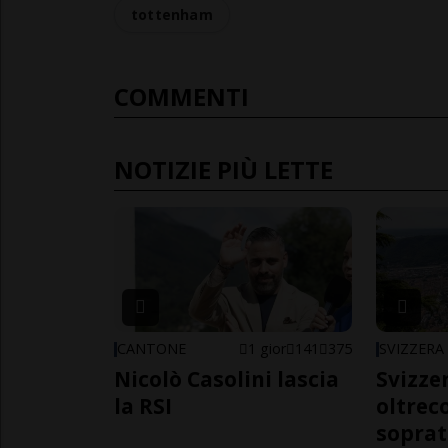
tottenham
COMMENTI
NOTIZIE PIÙ LETTE
CANTONE
1 gior
141
375
SVIZZERA
Nicolò Casolini lascia
Svizzer
la RSI
oltrec
soprat