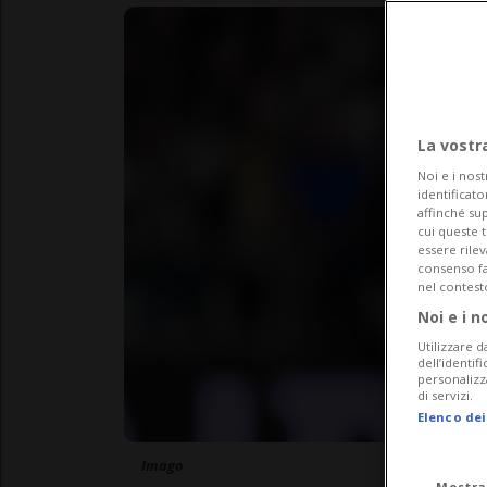
La vostr
Noi e i nost
identificato
affinché sup
cui queste 
essere rile
consenso fac
nel contest
Noi e i n
Utilizzare d
dell’identif
personalizz
di servizi.
Elenco dei
Imago
Mostra