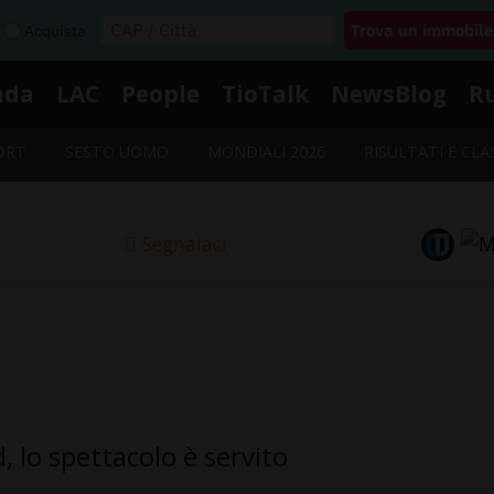
Acquista
nda
LAC
People
TioTalk
NewsBlog
R
ORT
SESTO UOMO
MONDIALI 2026
RISULTATI E CLA
Segnalaci
 lo spettacolo è servito