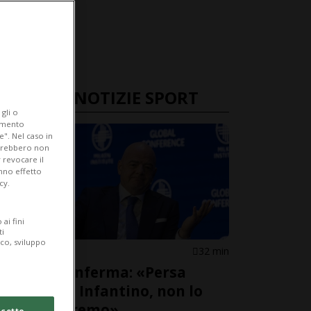
ULTIME NOTIZIE SPORT
gli o
iamento
e". Nel caso in
potrebbero non
 revocare il
anno effetto
cy.
ai fini
ti
ico, sviluppo
UEFA
32 min
L'Uefa conferma: «Persa
fiducia in Infantino, non lo
appoggeremo»
cetto