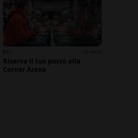
HCL
2 ore
6
Riserva il tuo posto alla
Cornèr Arena