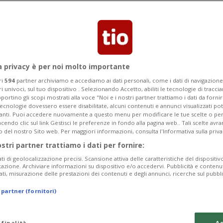
a privacy è per noi molto importante
ri
594
partner archiviamo e accediamo ai dati personali, come i dati di navigazione 
ri univoci, sul tuo dispositivo . Selezionando Accetto, abiliti le tecnologie di tracc
portino gli scopi mostrati alla voce "Noi e i nostri partner trattiamo i dati da fornir
tecnologie dovessero essere disabilitate, alcuni contenuti e annunci visualizzati 
vanti. Puoi accedere nuovamente a questo menu per modificare le tue scelte o per
endo clic sul link Gestisci le preferenze in fondo alla pagina web.. Tali scelte avr
o del nostro Sito web. Per maggiori informazioni, consulta l'Informativa sulla priva
ostri partner trattiamo i dati per fornire:
ati di geolocalizzazione precisi. Scansione attiva delle caratteristiche del dispositivo 
icazione. Archiviare informazioni su dispositivo e/o accedervi. Pubblicità e contenu
ati, misurazione delle prestazioni dei contenuti e degli annunci, ricerche sul pubbl
 partner (fornitori)
 finalità
Ac