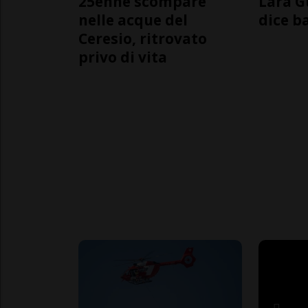
25enne scompare
Lara G
nelle acque del
dice b
Ceresio, ritrovato
privo di vita