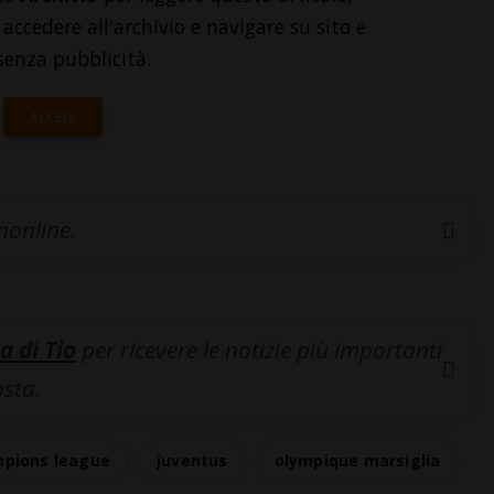
accedere all'archivio e navigare su sito e
senza pubblicità.
ACCEDI
inonline.
a di Tio
per ricevere le notizie più importanti
osta.
pions league
juventus
olympique marsiglia