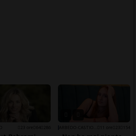
NO
23 ore
64
286
ARBEDO-CASTIONE
11 ore
23
154