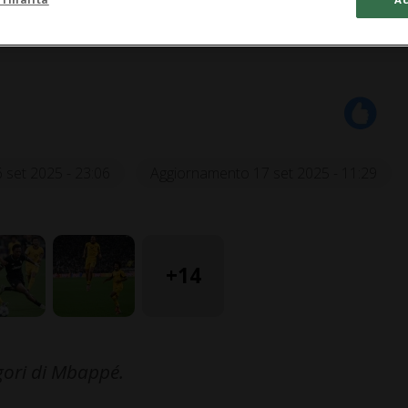
 set 2025 - 23:06
Aggiornamento 17 set 2025 - 11:29
+14
gori di Mbappé.