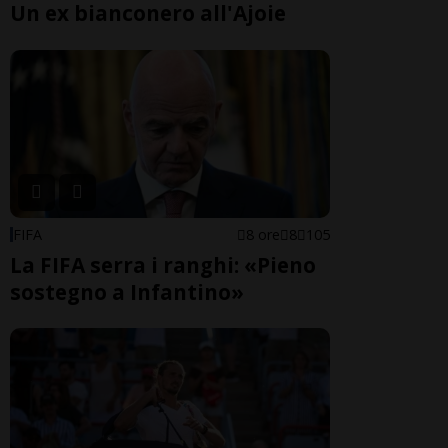
Un ex bianconero all'Ajoie
FIFA
8 ore
8
105
La FIFA serra i ranghi: «Pieno
sostegno a Infantino»