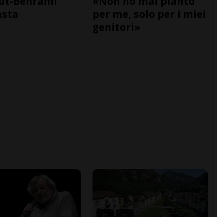
ut-Behrami
«Non ho mai pianto
asta
per me, solo per i miei
genitori»