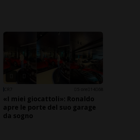
CR7
5 ore
14
68
«I miei giocattoli»: Ronaldo
apre le porte del suo garage
da sogno