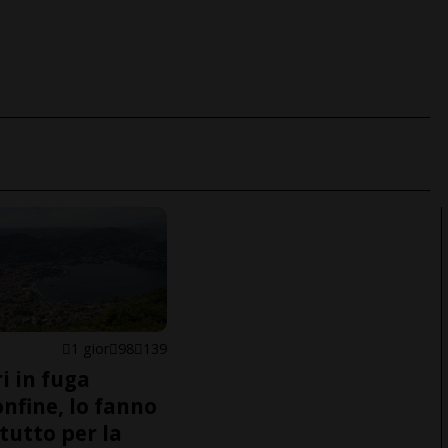
1 gior
98
139
i in fuga
onfine, lo fanno
tutto per la