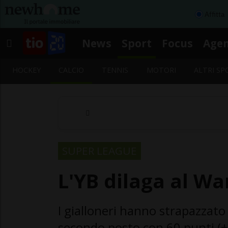
Affitta
News
Sport
Focus
Age
HOCKEY
CALCIO
TENNIS
MOTORI
ALTRI SP
SUPER LEAGUE
L'YB dilaga al W
I gialloneri hanno strapazzato 
secondo posto con 60 punti (+