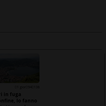
1 gior
94
138
i in fuga
onfine, lo fanno