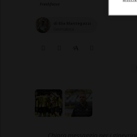
Freshfocus
di Elia Mantegazzi
Giornalista
Chiaro messaggio per i ginevrin