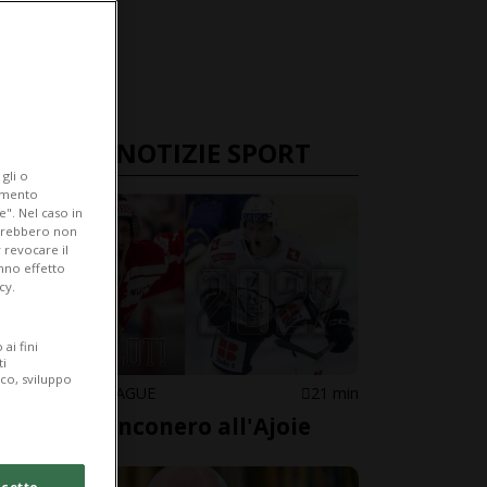
ULTIME NOTIZIE SPORT
gli o
iamento
e". Nel caso in
potrebbero non
 revocare il
anno effetto
cy.
ai fini
ti
ico, sviluppo
NATIONAL LEAGUE
21 min
Un ex bianconero all'Ajoie
cetto