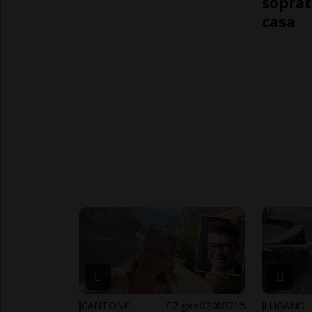
soprat
casa
CANTONE
2 gior
208
215
LUGANO