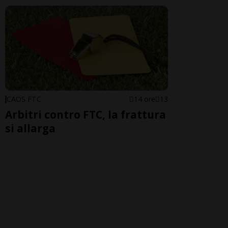
CAOS FTC
14 ore
13
Arbitri contro FTC, la frattura
si allarga