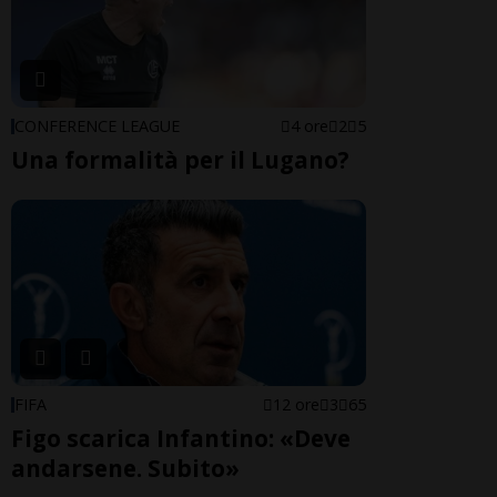
CONFERENCE LEAGUE
4 ore
2
5
Una formalità per il Lugano?
FIFA
12 ore
3
65
Figo scarica Infantino: «Deve
andarsene. Subito»