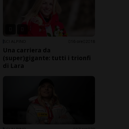
SCI ALPINO
16 ore
2
18
Una carriera da
(super)gigante: tutti i trionfi
di Lara