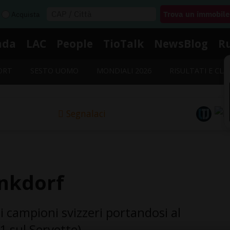
Acquista
nda
LAC
People
TioTalk
NewsBlog
R
ORT
SESTO UOMO
MONDIALI 2026
RISULTATI E CLA
Segnalaci
ankdorf
i campioni svizzeri portandosi al
1 sul Servette)