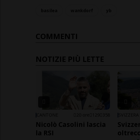
basilea
wankdorf
yb
COMMENTI
NOTIZIE PIÙ LETTE
CANTONE
20 ore
129
358
SVIZZERA
Nicolò Casolini lascia
Svizzer
la RSI
oltrec