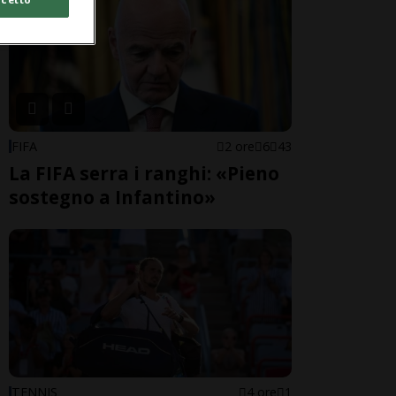
FIFA
2 ore
6
43
La FIFA serra i ranghi: «Pieno
sostegno a Infantino»
TENNIS
4 ore
1