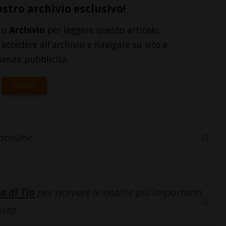
ostro archivio esclusivo!
to
Archivio
per leggere questo articolo,
accedere all'archivio e navigare su sito e
senza pubblicità.
ACCEDI
inonline.
a di Tio
per ricevere le notizie più importanti
osta.