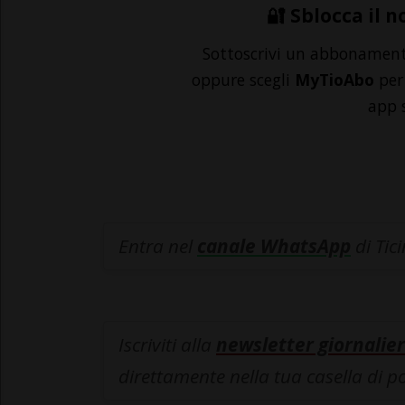
🔐 Sblocca il n
Sottoscrivi un abbonamen
oppure scegli
MyTioAbo
per 
app 
Entra nel
canale WhatsApp
di Tic
Iscriviti alla
newsletter giornalier
direttamente nella tua casella di p