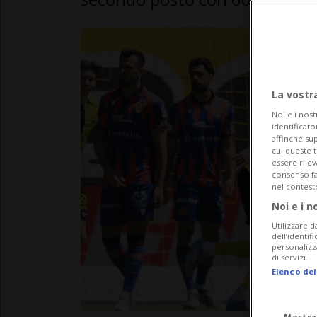
La vostr
Noi e i nost
identificato
affinché sup
cui queste 
essere rile
consenso fac
nel contest
Noi e i n
Utilizzare d
dell’identif
personalizz
di servizi.
Elenco dei
Mostra