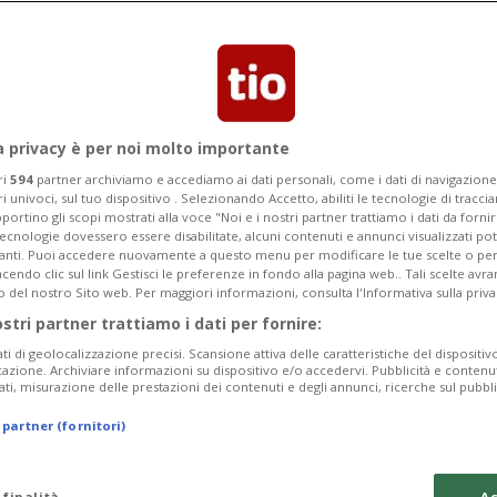
a privacy è per noi molto importante
ri
594
partner archiviamo e accediamo ai dati personali, come i dati di navigazione 
ri univoci, sul tuo dispositivo . Selezionando Accetto, abiliti le tecnologie di tracc
portino gli scopi mostrati alla voce "Noi e i nostri partner trattiamo i dati da fornir
tecnologie dovessero essere disabilitate, alcuni contenuti e annunci visualizzati 
vanti. Puoi accedere nuovamente a questo menu per modificare le tue scelte o per
endo clic sul link Gestisci le preferenze in fondo alla pagina web.. Tali scelte avr
o del nostro Sito web. Per maggiori informazioni, consulta l'Informativa sulla priva
ostri partner trattiamo i dati per fornire:
ati di geolocalizzazione precisi. Scansione attiva delle caratteristiche del dispositivo 
icazione. Archiviare informazioni su dispositivo e/o accedervi. Pubblicità e contenu
ati, misurazione delle prestazioni dei contenuti e degli annunci, ricerche sul pubbl
 partner (fornitori)
 finalità
Ac