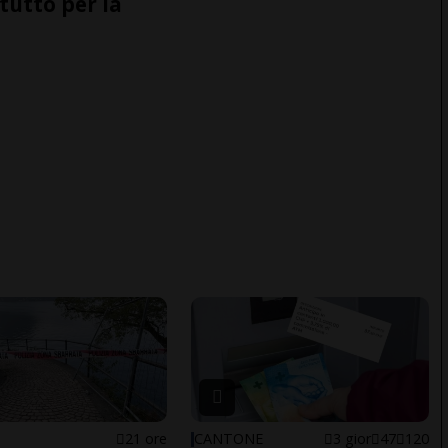
tutto per la
21 ore
CANTONE
3 gior
47
120