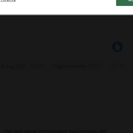
18 mag 2025 - 16:29
Aggiornamento 23:17
1
i, che ora deve rispondere sul campo del