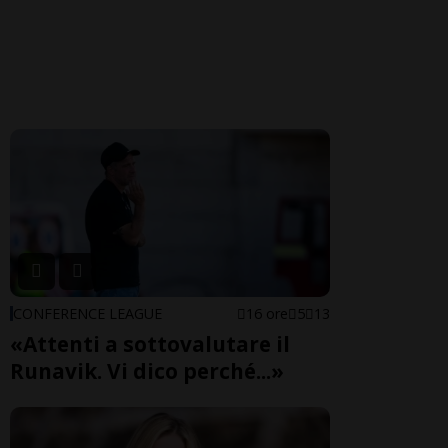
CONFERENCE LEAGUE
16 ore
5
13
«Attenti a sottovalutare il
Runavik. Vi dico perché...»