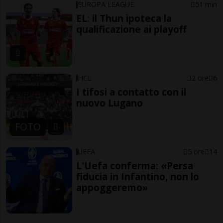
EUROPA LEAGUE
51 min
EL: il Thun ipoteca la
qualificazione ai playoff
HCL
2 ore
6
I tifosi a contatto con il
nuovo Lugano
FOTO
UEFA
5 ore
14
L'Uefa conferma: «Persa
fiducia in Infantino, non lo
appoggeremo»