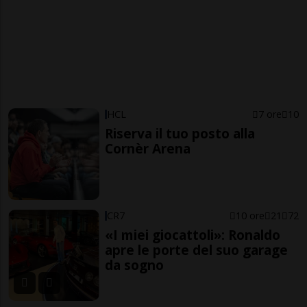
HCL
7 ore
10
Riserva il tuo posto alla
Cornèr Arena
CR7
10 ore
21
72
«I miei giocattoli»: Ronaldo
apre le porte del suo garage
da sogno