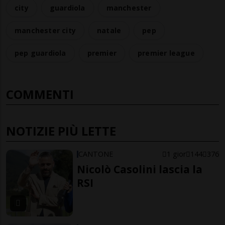
city
guardiola
manchester
manchester city
natale
pep
pep guardiola
premier
premier league
COMMENTI
NOTIZIE PIÙ LETTE
CANTONE
1 gior
144
376
Nicolò Casolini lascia la
RSI