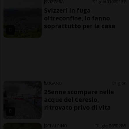
SVIZZERA
1 gior
100
137
Svizzeri in fuga
oltreconfine, lo fanno
soprattutto per la casa
LUGANO
1 gior
25enne scompare nelle
acque del Ceresio,
ritrovato privo di vita
SCI ALPINO
1 gior
65
286