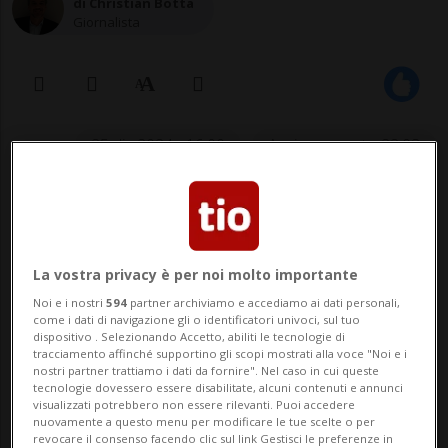
di Christian Botta
Giornalista
25 dic 2024 - 16:00
Aggiornamento 22:03
In classifica Haaland e compagni
occupano la settima posizione con
La vostra privacy è per noi molto importante
27 punti, 12 lunghezze in meno
Noi e i nostri
594
partner archiviamo e accediamo ai dati personali,
rispetto al Liverpool (39) sceso in
come i dati di navigazione gli o identificatori univoci, sul tuo
dispositivo . Selezionando Accetto, abiliti le tecnologie di
campo anche una volta in meno.
tracciamento affinché supportino gli scopi mostrati alla voce "Noi e i
nostri partner trattiamo i dati da fornire". Nel caso in cui queste
tecnologie dovessero essere disabilitate, alcuni contenuti e annunci
visualizzati potrebbero non essere rilevanti. Puoi accedere
nuovamente a questo menu per modificare le tue scelte o per
CALCIO: Risultati e classifiche
revocare il consenso facendo clic sul link Gestisci le preferenze in