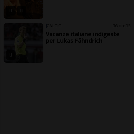
CALCIO
6 ore
5
Vacanze italiane indigeste
per Lukas Fähndrich