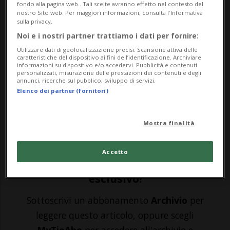
fondo alla pagina web.. Tali scelte avranno effetto nel contesto del
nostro Sito web. Per maggiori informazioni, consulta l'Informativa
MANCHESTER - Il Manchester City non
sulla privacy.
conosce la parola pausa. La formazione
Noi e i nostri partner trattiamo i dati per fornire:
Utilizzare dati di geolocalizzazione precisi. Scansione attiva delle
mancuniana - in piena crisi di gioco e di
caratteristiche del dispositivo ai fini dell’identificazione. Archiviare
informazioni su dispositivo e/o accedervi. Pubblicità e contenuti
risultati - si è infatti allenata sia il 23
personalizzati, misurazione delle prestazioni dei contenuti e degli
annunci, ricerche sul pubblico, sviluppo di servizi.
dicembre sia alla Vigilia sia a Natale. La
Elenco dei partner (fornitori)
truppa di Pep Guardiola - settima in
Mostra finalità
Premier ...
Accetto
🔐 Sblocca il nostro archivio
esclusivo!
Sottoscrivi un abbonamento
Archivio
per
leggere questo articolo, oppure scegli
MyTioAbo
per accedere all'archivio e