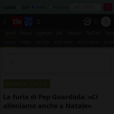
Affitta
Acquista
s
Sport
Focus
Agenda
LAC
People
TioTalk
New
CALCIO
TENNIS
MOTORI
ALTRI SPORT
SESTO UOMO
MONDI
PREMIER LEAGUE
La furia di Pep Guardiola: «Ci
alleniamo anche a Natale»