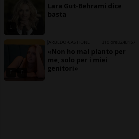
Lara Gut-Behrami dice
basta
ARBEDO-CASTIONE
16 ore
24
157
«Non ho mai pianto per
me, solo per i miei
genitori»