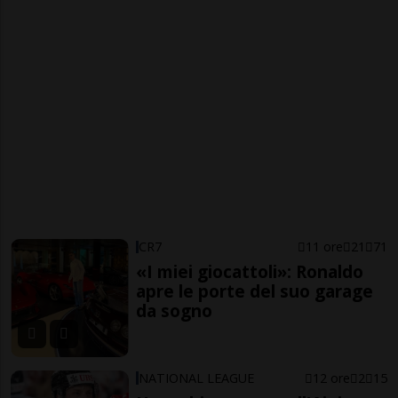
CR7
11 ore
21
71
«I miei giocattoli»: Ronaldo
apre le porte del suo garage
da sogno
NATIONAL LEAGUE
12 ore
2
15