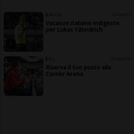
CALCIO
7 ore
7
Vacanze italiane indigeste
per Lukas Fähndrich
HCL
9 ore
12
Riserva il tuo posto alla
Cornèr Arena