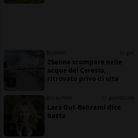
LUGANO
1 gior
25enne scompare nelle
acque del Ceresio,
ritrovato privo di vita
SCI ALPINO
1 gior
65
286
Lara Gut-Behrami dice
basta