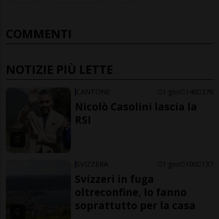
COMMENTI
NOTIZIE PIÙ LETTE
CANTONE
1 gior
146
376
Nicolò Casolini lascia la
RSI
SVIZZERA
1 gior
100
137
Svizzeri in fuga
oltreconfine, lo fanno
soprattutto per la casa