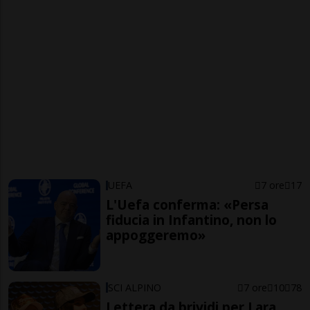
UEFA
7 ore
17
L'Uefa conferma: «Persa
fiducia in Infantino, non lo
appoggeremo»
SCI ALPINO
7 ore
10
78
Lettera da brividi per Lara