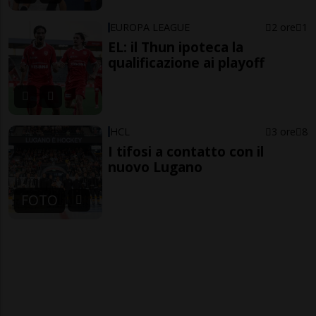
EUROPA LEAGUE
2 ore
1
EL: il Thun ipoteca la
qualificazione ai playoff
HCL
3 ore
8
I tifosi a contatto con il
nuovo Lugano
FOTO