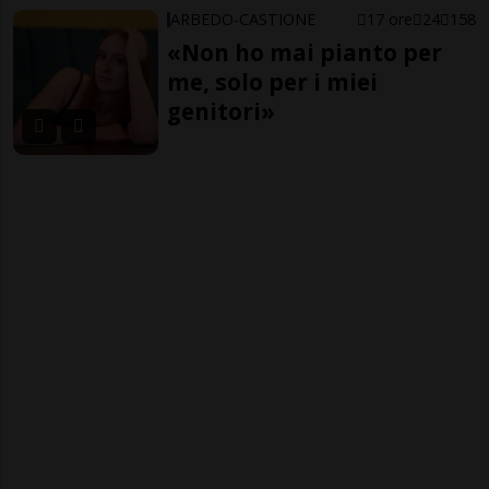
ARBEDO-CASTIONE
17 ore
24
158
«Non ho mai pianto per
me, solo per i miei
genitori»