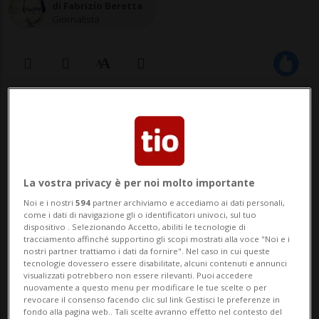
di Fabrizio Beretta
Giornalista
29 set 2024 - 13:50
Aggiornamento 20:32
3
La vostra privacy è per noi molto importante
Noi e i nostri
594
partner archiviamo e accediamo ai dati personali,
come i dati di navigazione gli o identificatori univoci, sul tuo
dispositivo . Selezionando Accetto, abiliti le tecnologie di
tracciamento affinché supportino gli scopi mostrati alla voce "Noi e i
nostri partner trattiamo i dati da fornire". Nel caso in cui queste
tecnologie dovessero essere disabilitate, alcuni contenuti e annunci
visualizzati potrebbero non essere rilevanti. Puoi accedere
CALCIO: Risultati e classifiche
nuovamente a questo menu per modificare le tue scelte o per
revocare il consenso facendo clic sul link Gestisci le preferenze in
fondo alla pagina web.. Tali scelte avranno effetto nel contesto del