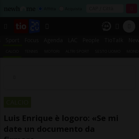
Affitta
Acquista
s
Sport
Focus
Agenda
LAC
People
TioTalk
New
CALCIO
TENNIS
MOTORI
ALTRI SPORT
SESTO UOMO
MONDI
CALCIO
Luis Enrique è logoro: «Se mi
date un documento da