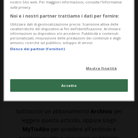
PARIGI - Luis Enrique sarebbe pronto a
nostro Sito web. Per maggiori informazioni, consulta l'Informativa
sulla privacy.
tutto pur di disertare le conferenze
Noi e i nostri partner trattiamo i dati per fornire:
stampa e le interviste con i giornalisti.
Utilizzare dati di geolocalizzazione precisi. Scansione attiva delle
caratteristiche del dispositivo ai fini dell’identificazione. Archiviare
Addirittura a rinunciare a una buona fetta
informazioni su dispositivo e/o accedervi. Pubblicità e contenuti
personalizzati, misurazione delle prestazioni dei contenuti e degli
annunci, ricerche sul pubblico, sviluppo di servizi.
del suo stipendio. «Se mi dici che posso
Elenco dei partner (fornitori)
firmare un documento per non parlare più
alla ...
Mostra finalità
Accetto
🔐 Sblocca il nostro archivio
esclusivo!
Sottoscrivi un abbonamento
Archivio
per
leggere questo articolo, oppure scegli
MyTioAbo
per accedere all'archivio e