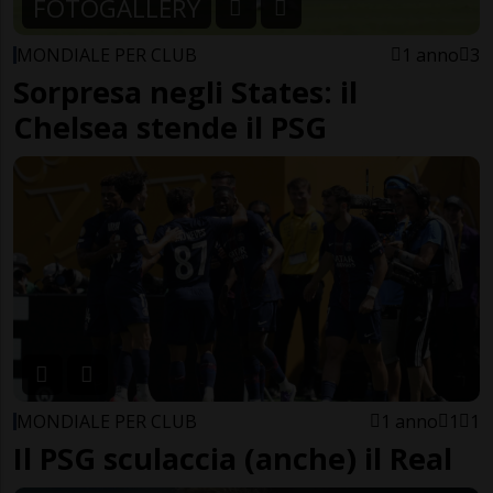
FOTOGALLERY
MONDIALE PER CLUB
1 anno
3
Sorpresa negli States: il
Chelsea stende il PSG
MONDIALE PER CLUB
1 anno
1
1
Il PSG sculaccia (anche) il Real