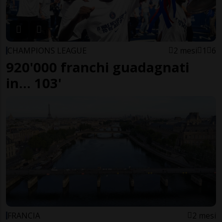
CHAMPIONS LEAGUE
2 mesi
1
6
920'000 franchi guadagnati
in... 103'
FRANCIA
2 mesi