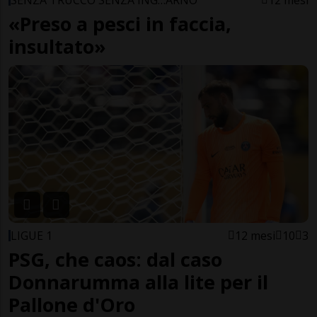
SENZA TRUCCO SENZA ING…ARNO
12 mesi
«Preso a pesci in faccia,
insultato»
LIGUE 1
12 mesi
10
3
PSG, che caos: dal caso
Donnarumma alla lite per il
Pallone d'Oro