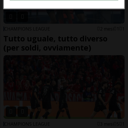
CHAMPIONS LEAGUE
2 mesi
1
1
Tutto uguale, tutto diverso
(per soldi, ovviamente)
CHAMPIONS LEAGUE
3 mesi
5
1