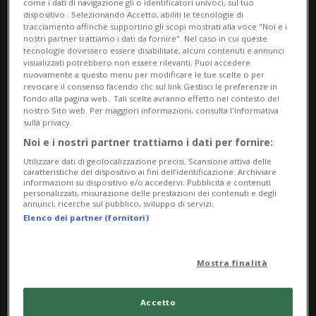
come i dati di navigazione gli o identificatori univoci, sul tuo
dispositivo . Selezionando Accetto, abiliti le tecnologie di
tracciamento affinché supportino gli scopi mostrati alla voce "Noi e i
nostri partner trattiamo i dati da fornire". Nel caso in cui queste
tecnologie dovessero essere disabilitate, alcuni contenuti e annunci
visualizzati potrebbero non essere rilevanti. Puoi accedere
nuovamente a questo menu per modificare le tue scelte o per
revocare il consenso facendo clic sul link Gestisci le preferenze in
fondo alla pagina web.. Tali scelte avranno effetto nel contesto del
nostro Sito web. Per maggiori informazioni, consulta l'Informativa
sulla privacy.
Noi e i nostri partner trattiamo i dati per fornire:
CHAMPIONS LEAGUE
2 mesi
4
7
Utilizzare dati di geolocalizzazione precisi. Scansione attiva delle
Sul tetto d'Europa c'è sempre il
caratteristiche del dispositivo ai fini dell’identificazione. Archiviare
informazioni su dispositivo e/o accedervi. Pubblicità e contenuti
PSG
personalizzati, misurazione delle prestazioni dei contenuti e degli
annunci, ricerche sul pubblico, sviluppo di servizi.
Elenco dei partner (fornitori)
Mostra finalità
Accetto