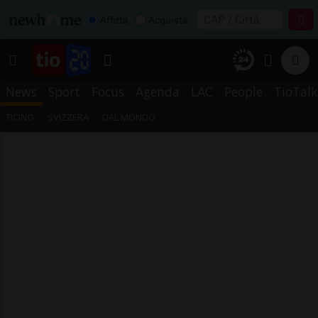
Affitta
Acquista
News
Sport
Focus
Agenda
LAC
People
TioTalk
TICINO
SVIZZERA
DAL MONDO