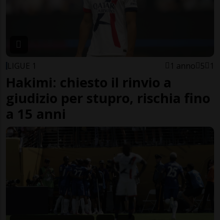
LIGUE 1
1 anno
5
1
Hakimi: chiesto il rinvio a
giudizio per stupro, rischia fino
a 15 anni