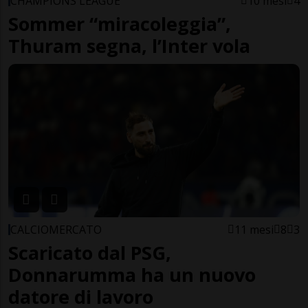
CHAMPIONS LEAGUE
10 mesi
4
Sommer “miracoleggia”,
Thuram segna, l’Inter vola
CALCIOMERCATO
11 mesi
8
3
Scaricato dal PSG,
Donnarumma ha un nuovo
datore di lavoro