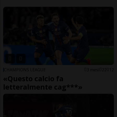
CHAMPIONS LEAGUE
3 mesi
22
12
«Questo calcio fa
letteralmente cag***»