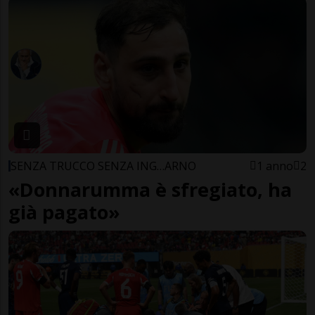
SENZA TRUCCO SENZA ING…ARNO
1 anno
2
«Donnarumma è sfregiato, ha
già pagato»