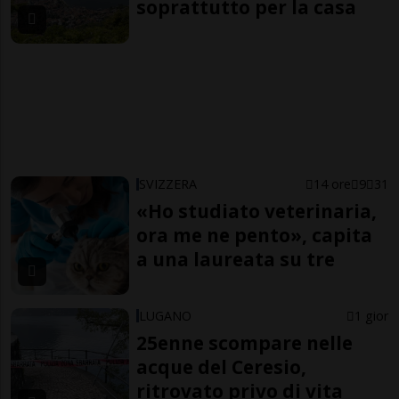
soprattutto per la casa
SVIZZERA
14 ore
9
31
«Ho studiato veterinaria,
ora me ne pento», capita
a una laureata su tre
LUGANO
1 gior
25enne scompare nelle
acque del Ceresio,
ritrovato privo di vita