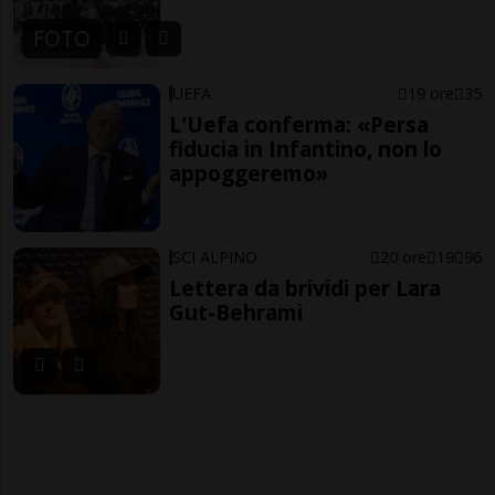
FOTO
UEFA
19 ore
35
L'Uefa conferma: «Persa
fiducia in Infantino, non lo
appoggeremo»
SCI ALPINO
20 ore
19
96
Lettera da brividi per Lara
Gut-Behrami