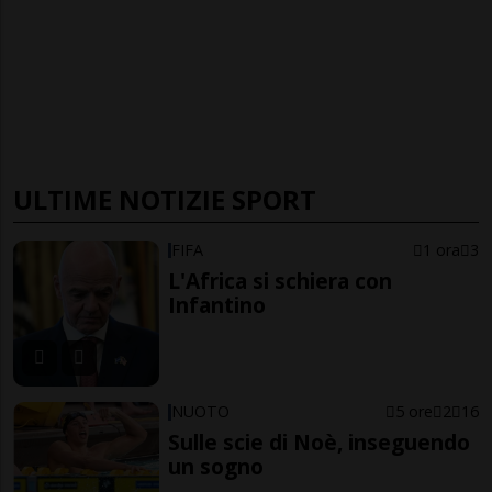
ULTIME NOTIZIE SPORT
FIFA
1 ora
3
L'Africa si schiera con
Infantino
NUOTO
5 ore
2
16
Sulle scie di Noè, inseguendo
un sogno