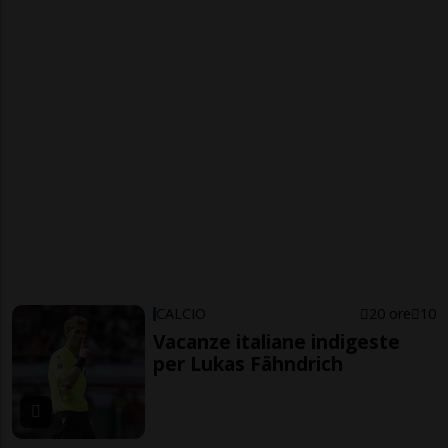
CALCIO
20 ore
10
Vacanze italiane indigeste
per Lukas Fähndrich