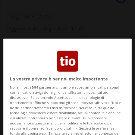
23 giu 2025 - 23:06
Aggiornamento 24 giu 2025 - 12:09
La vostra privacy è per noi molto importante
Noi e i nostri
594
partner archiviamo e accediamo ai dati personali,
Ai colchoneros non è bastato battere
come i dati di navigazione gli o identificatori univoci, sul tuo
dispositivo . Selezionando Accetto, abiliti le tecnologie di
(di misura) il Botafogo.
tracciamento affinché supportino gli scopi mostrati alla voce "Noi e i
nostri partner trattiamo i dati da fornire". Nel caso in cui queste
tecnologie dovessero essere disabilitate, alcuni contenuti e annunci
visualizzati potrebbero non essere rilevanti. Puoi accedere
nuovamente a questo menu per modificare le tue scelte o per
CALCIO: Risultati e classifiche
revocare il consenso facendo clic sul link Gestisci le preferenze in
fondo alla pagina web.. Tali scelte avranno effetto nel contesto del