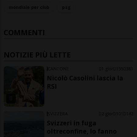
mondiale per club
psg
COMMENTI
NOTIZIE PIÙ LETTE
CANTONE
1 gior
155
381
Nicolò Casolini lascia la
RSI
SVIZZERA
2 gior
101
142
Svizzeri in fuga
oltreconfine, lo fanno