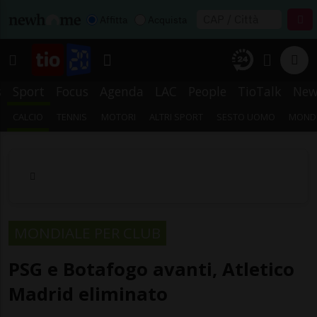
Affitta
Acquista
s
Sport
Focus
Agenda
LAC
People
TioTalk
New
CALCIO
TENNIS
MOTORI
ALTRI SPORT
SESTO UOMO
MONDI
MONDIALE PER CLUB
PSG e Botafogo avanti, Atletico
Madrid eliminato