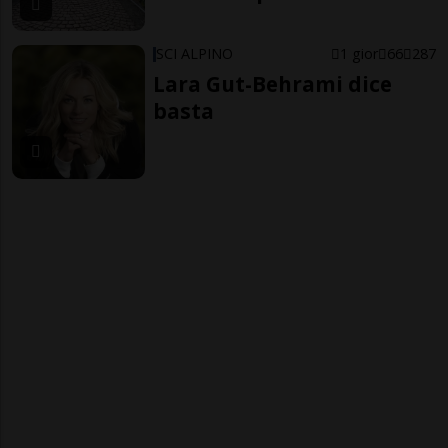
SCI ALPINO
1 gior
66
287
Lara Gut-Behrami dice
basta