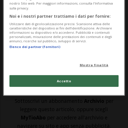
nostro Sito web. Per maggiori informazioni, consulta l'Informativa
sulla privacy.
SEATTLE - Il Mondiale per club ha dato le
Noi e i nostri partner trattiamo i dati per fornire:
sue prime sentenze. Ha detto che le due
Utilizzare dati di geolocalizzazione precisi. Scansione attiva delle
caratteristiche del dispositivo ai fini dell’identificazione. Archiviare
migliori squadre del Gruppo B, le prime
informazioni su dispositivo e/o accedervi. Pubblicità e contenuti
personalizzati, misurazione delle prestazioni dei contenuti e degli
qualificate agli ottavi di finale, sono il PSG
annunci, ricerche sul pubblico, sviluppo di servizi.
Elenco dei partner (fornitori)
e il Botafogo. Chiuso da primi, i parigini
hanno blindato il passaggio del turno ...
Mostra finalità
🔐 Sblocca il nostro archivio
Accetto
esclusivo!
Sottoscrivi un abbonamento
Archivio
per
leggere questo articolo, oppure scegli
MyTioAbo
per accedere all'archivio e
navigare su sito e app senza pubblicità.