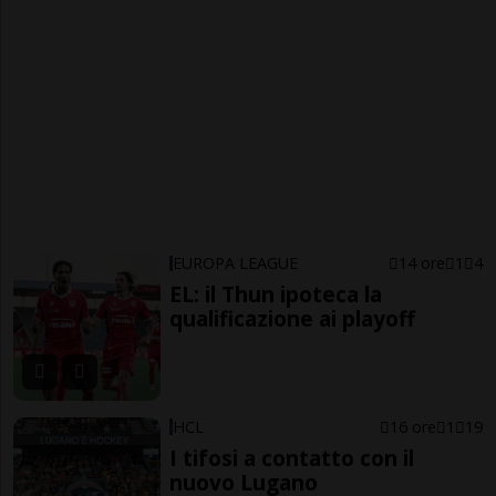
EUROPA LEAGUE
14 ore
1
4
EL: il Thun ipoteca la
qualificazione ai playoff
HCL
16 ore
1
19
I tifosi a contatto con il
nuovo Lugano