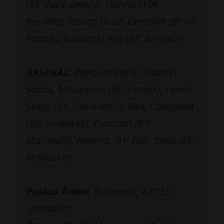
(95' Zaire-Emery), Vitinha (106'
Beraldo), Neves; Doué, Dembélé (90'+6'
Ramos), Kvaratskhelia (83' Barcola).
ARSENAL:
Raya; Hincapie, Gabriel,
Saliba, Mosqueira (66' Timber); Lewis-
Skelly (91' Zubimendi), Rice, Odegaard
(66' Gyökeres); Trossard (83'
Martinelli), Havertz (91' Eze), Saka (83'
Madueke).
Puskas Arena
, Budapest, 67'155
spettatori.