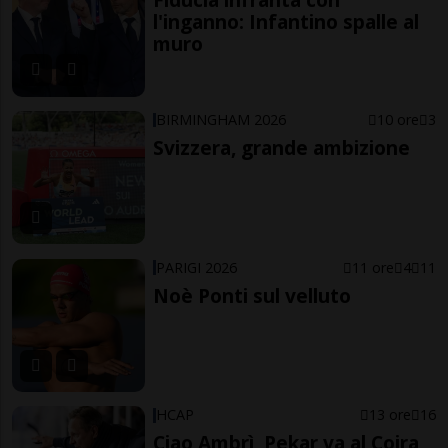
l'inganno: Infantino spalle al
muro
BIRMINGHAM 2026
10 ore
3
Svizzera, grande ambizione
PARIGI 2026
11 ore
4
11
Noè Ponti sul velluto
HCAP
13 ore
16
Ciao Ambrì, Pekar va al Coira