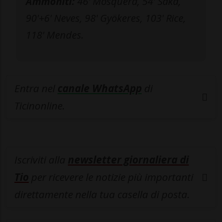
Ammoniti:
46' Mosquera, 54' Saka,
90'+6' Neves, 98' Gyökeres, 103' Rice,
118' Mendes.
Entra nel
canale WhatsApp
di
Ticinonline.
Iscriviti alla
newsletter giornaliera di
Tio
per ricevere le notizie più importanti
direttamente nella tua casella di posta.