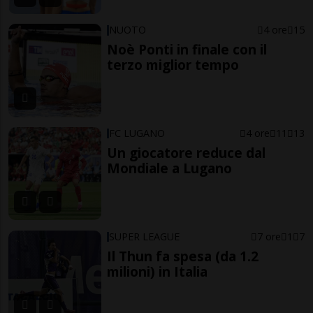
NUOTO
4 ore
15
Noè Ponti in finale con il
terzo miglior tempo
FC LUGANO
4 ore
11
13
Un giocatore reduce dal
Mondiale a Lugano
SUPER LEAGUE
7 ore
1
7
Il Thun fa spesa (da 1.2
milioni) in Italia