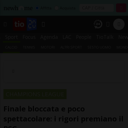
Affitta
Acquista
s
Sport
Focus
Agenda
LAC
People
TioTalk
New
CALCIO
TENNIS
MOTORI
ALTRI SPORT
SESTO UOMO
MONDI
CHAMPIONS LEAGUE
Finale bloccata e poco
spettacolare: i rigori premiano il