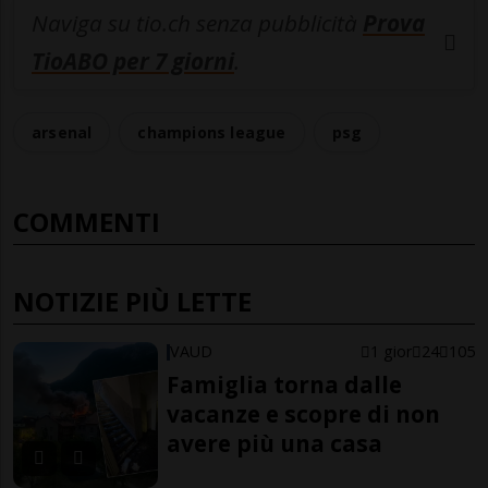
Naviga su tio.ch senza pubblicità
Prova
TioABO per 7 giorni
.
arsenal
champions league
psg
COMMENTI
NOTIZIE PIÙ LETTE
VAUD
1 gior
24
105
Famiglia torna dalle
vacanze e scopre di non
avere più una casa