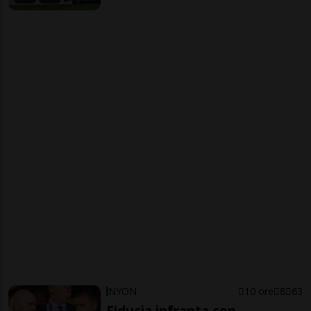
NYON
10 ore
8
63
Fiducia infranta con