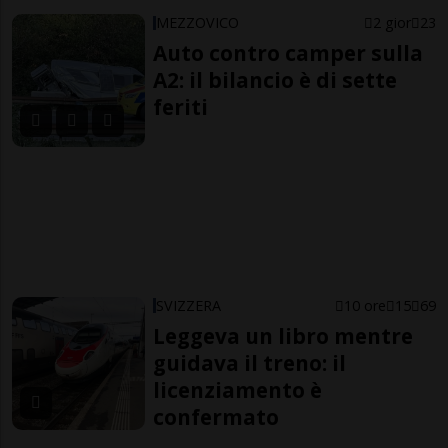
MEZZOVICO
2 gior
23
Auto contro camper sulla
A2: il bilancio è di sette
feriti
SVIZZERA
10 ore
15
69
Leggeva un libro mentre
guidava il treno: il
licenziamento è
confermato