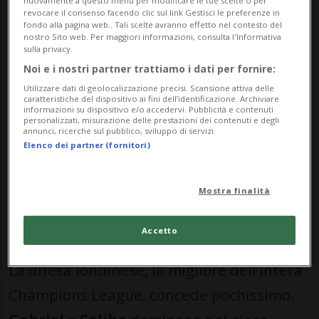
nuovamente a questo menu per modificare le tue scelte o per
revocare il consenso facendo clic sul link Gestisci le preferenze in
all’Arsenal di giocare esattamente la
fondo alla pagina web.. Tali scelte avranno effetto nel contesto del
nostro Sito web. Per maggiori informazioni, consulta l'Informativa
partita che aveva immaginato
Arteta
:
sulla privacy.
Noi e i nostri partner trattiamo i dati per fornire:
linee compatte, ritmi bassi, spazi ridotti al
Utilizzare dati di geolocalizzazione precisi. Scansione attiva delle
minimo e PSG costretto a un possesso
caratteristiche del dispositivo ai fini dell’identificazione. Archiviare
informazioni su dispositivo e/o accedervi. Pubblicità e contenuti
sterile. Il portiere russo prova a riscattarsi
personalizzati, misurazione delle prestazioni dei contenuti e degli
annunci, ricerche sul pubblico, sviluppo di servizi.
poco dopo con una coraggiosa uscita bassa
Elenco dei partner (fornitori)
che gli costa una violenta botta alla nuca.
Mostra finalità
Stordito, ma determinato a restare in
campo, continua comunque la sua partita.
Accetto
La difesa londinese, la migliore dell’intera
Champions League, concede pochissimo.