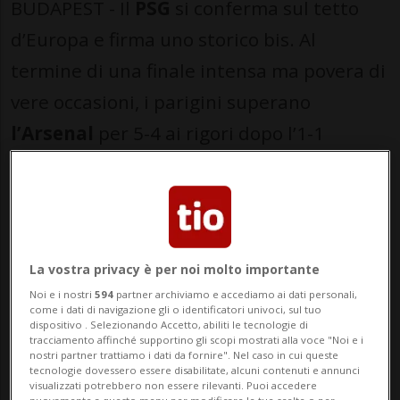
BUDAPEST - Il
PSG
si conferma sul tetto
d’Europa e firma uno storico bis. Al
termine di una finale intensa ma povera di
vere occasioni, i parigini superano
l’Arsenal
per 5-4 ai rigori dopo l’1-1
maturato nei 120 minuti di gioco.
L’inizio è prudente, ma al 6’ arriva subito
l’episodio che spezza l’equilibrio.
Havertz
riceve palla sulla trequarti, punta la difesa
La vostra privacy è per noi molto importante
Noi e i nostri
594
partner archiviamo e accediamo ai dati personali,
francese e da posizione defilata lascia
come i dati di navigazione gli o identificatori univoci, sul tuo
dispositivo . Selezionando Accetto, abiliti le tecnologie di
partire una conclusione potente che
tracciamento affinché supportino gli scopi mostrati alla voce "Noi e i
nostri partner trattiamo i dati da fornire". Nel caso in cui queste
sorprende un non impeccabile
Safonov
tecnologie dovessero essere disabilitate, alcuni contenuti e annunci
visualizzati potrebbero non essere rilevanti. Puoi accedere
sul proprio palo. Il vantaggio permette