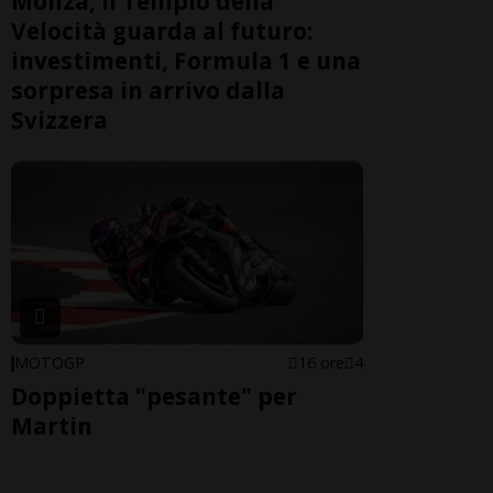
Monza, il Tempio della
Velocità guarda al futuro:
investimenti, Formula 1 e una
sorpresa in arrivo dalla
Svizzera
MOTOGP
16 ore
4
Doppietta "pesante" per
Martin