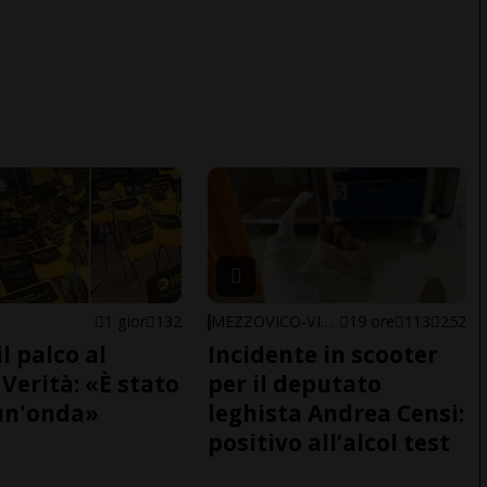
1 gior
132
MEZZOVICO-VIRA
19 ore
113
252
il palco al
Incidente in scooter
Verità: «È stato
per il deputato
un'onda»
leghista Andrea Censi:
positivo all’alcol test