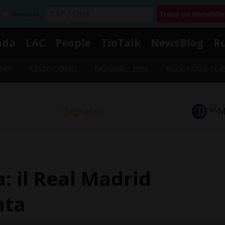
Acquista
nda
LAC
People
TioTalk
NewsBlog
R
ORT
SESTO UOMO
MONDIALI 2026
RISULTATI E CLA
Segnalaci
: il Real Madrid
nta