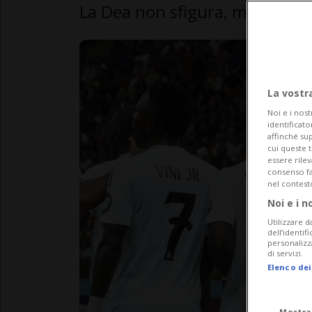
La Dea non sfigura, ma contr
La vostr
Noi e i nost
identificato
affinché sup
cui queste 
essere rile
consenso fac
nel contest
Noi e i n
Utilizzare d
dell’identif
personalizz
di servizi.
Elenco dei
Mostra