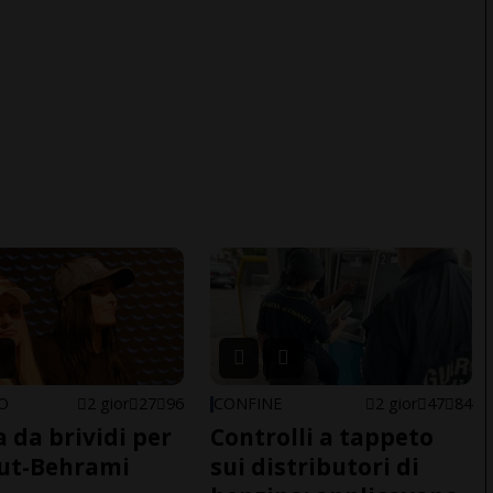
NO
2 gior
27
96
CONFINE
2 gior
47
84
a da brividi per
Controlli a tappeto
ut-Behrami
sui distributori di