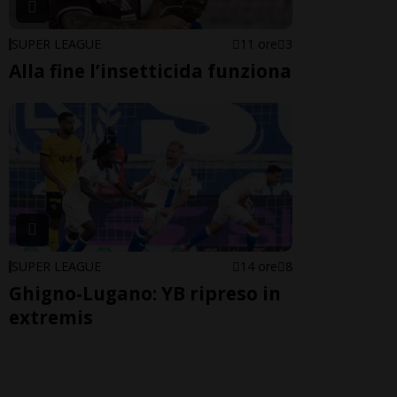
SUPER LEAGUE
11 ore
3
Alla fine l’insetticida funziona
SUPER LEAGUE
14 ore
8
Ghigno-Lugano: YB ripreso in
extremis