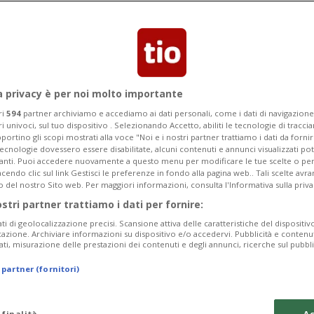
o le merengues non può nulla
a privacy è per noi molto importante
ri
594
partner archiviamo e accediamo ai dati personali, come i dati di navigazione 
ri univoci, sul tuo dispositivo . Selezionando Accetto, abiliti le tecnologie di tracc
portino gli scopi mostrati alla voce "Noi e i nostri partner trattiamo i dati da fornir
tecnologie dovessero essere disabilitate, alcuni contenuti e annunci visualizzati 
vanti. Puoi accedere nuovamente a questo menu per modificare le tue scelte o per
endo clic sul link Gestisci le preferenze in fondo alla pagina web.. Tali scelte avr
o del nostro Sito web. Per maggiori informazioni, consulta l'Informativa sulla priva
ostri partner trattiamo i dati per fornire:
ati di geolocalizzazione precisi. Scansione attiva delle caratteristiche del dispositivo 
icazione. Archiviare informazioni su dispositivo e/o accedervi. Pubblicità e contenu
ati, misurazione delle prestazioni dei contenuti e degli annunci, ricerche sul pubbl
 partner (fornitori)
 finalità
Ac