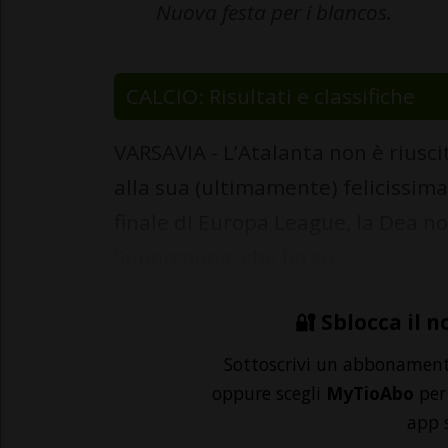
Nuova festa per i blancos.
CALCIO: Risultati e classifiche
VARSAVIA - L’Atalanta non è riusc
alla sua (ultimamente) felicissima
finale di Europa League, la Dea no
Supercoppa, che ha so...
🔐 Sblocca il n
Sottoscrivi un abbonamen
oppure scegli
MyTioAbo
per 
app 