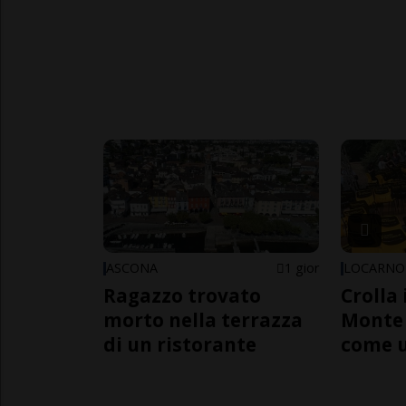
ASCONA
1 gior
LOCARNO
Ragazzo trovato
Crolla 
morto nella terrazza
Monte 
di un ristorante
come 