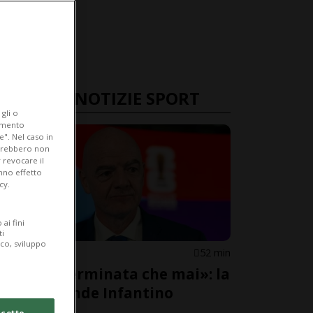
ULTIME NOTIZIE SPORT
gli o
iamento
e". Nel caso in
potrebbero non
 revocare il
anno effetto
cy.
ai fini
ti
ico, sviluppo
FIFA
52 min
«Più determinata che mai»: la
FIFA difende Infantino
cetto