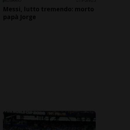
ROSARIO
19 ore
5
Messi, lutto tremendo: morto
papà Jorge