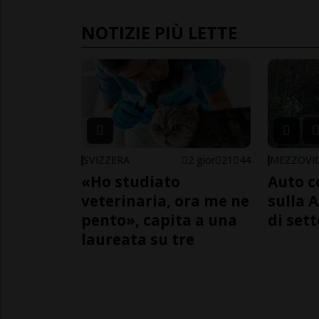
NOTIZIE PIÙ LETTE
SVIZZERA
2 gior
21
44
MEZZOVI
«Ho studiato
Auto c
veterinaria, ora me ne
sulla A
pento», capita a una
di sett
laureata su tre