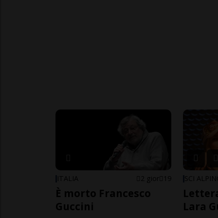
ITALIA
2 gior
19
SCI ALPI
È morto Francesco
Letter
Guccini
Lara G