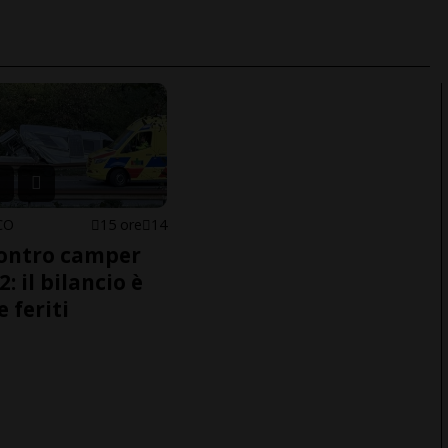
CO
15 ore
14
ontro camper
2: il bilancio è
e feriti