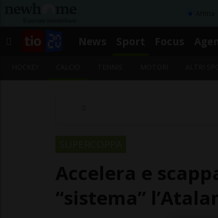
Affitta
News
Sport
Focus
Age
HOCKEY
CALCIO
TENNIS
MOTORI
ALTRI SP
SUPERCOPPA
Accelera e scappa
“sistema” l’Atala