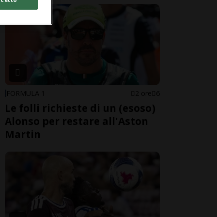
FORMULA 1
2 ore
6
Le folli richieste di un (esoso)
Alonso per restare all'Aston
Martin