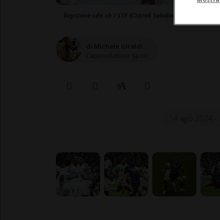
keystone-sda.ch / STF (Czarek Sokolowski)
di Michele Giraldi
Caporedattore Sport
14 ago 2024 - 