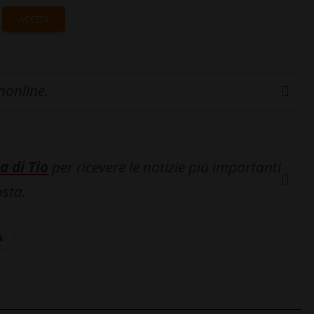
ACCEDI
inonline.
a di Tio
per ricevere le notizie più importanti
osta.
a