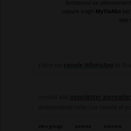
Sottoscrivi un abbonamen
oppure scegli
MyTioAbo
per 
app 
Entra nel
canale WhatsApp
di Tic
Iscriviti alla
newsletter giornalier
direttamente nella tua casella di p
inka grings
polonia
svizzera