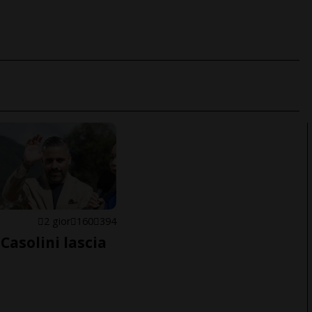
E
2 gior
160
394
Casolini lascia