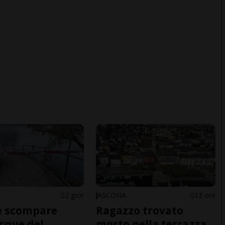
2 gior
ASCONA
13 ore
e scompare
Ragazzo trovato
acque del
morto nella terrazza