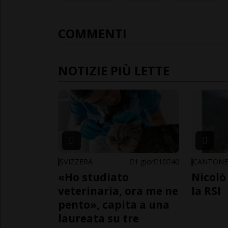
COMMENTI
NOTIZIE PIÙ LETTE
SVIZZERA
1 gior
10
40
CANTON
«Ho studiato
Nicolò 
veterinaria, ora me ne
la RSI
pento», capita a una
laureata su tre