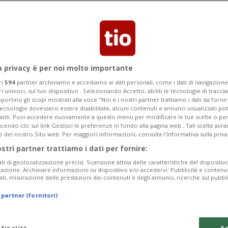
i per Inka Grings
 contro la Polonia
a privacy è per noi molto importante
ri
594
partner archiviamo e accediamo ai dati personali, come i dati di navigazione 
ri univoci, sul tuo dispositivo . Selezionando Accetto, abiliti le tecnologie di tracc
portino gli scopi mostrati alla voce "Noi e i nostri partner trattiamo i dati da fornir
tecnologie dovessero essere disabilitate, alcuni contenuti e annunci visualizzati 
vanti. Puoi accedere nuovamente a questo menu per modificare le tue scelte o per
endo clic sul link Gestisci le preferenze in fondo alla pagina web.. Tali scelte avr
o del nostro Sito web. Per maggiori informazioni, consulta l'Informativa sulla priva
ostri partner trattiamo i dati per fornire:
ati di geolocalizzazione precisi. Scansione attiva delle caratteristiche del dispositivo 
icazione. Archiviare informazioni su dispositivo e/o accedervi. Pubblicità e contenu
ati, misurazione delle prestazioni dei contenuti e degli annunci, ricerche sul pubbl
 partner (fornitori)
 finalità
Ac