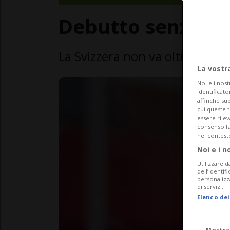
Debutto senza ret
La Svizzera non va oltre lo 0-0
La vostr
Noi e i nost
identificato
affinché sup
cui queste 
essere rile
consenso fac
nel contest
Noi e i n
Utilizzare d
dell’identif
personalizz
di servizi.
Elenco dei
Mostra