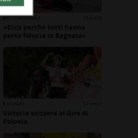
MOTOMONDIALE
5 ore
6
«Ecco perché tutti hanno
perso fiducia in Bagnaia»
CICLISMO
7 ore
2
Vittoria svizzera al Giro di
Polonia