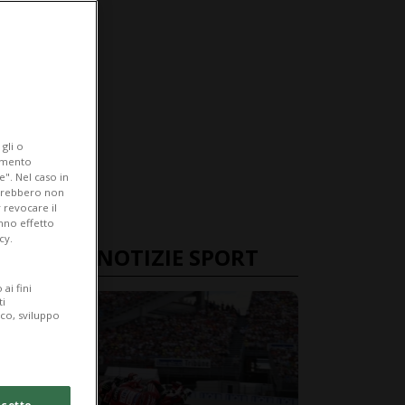
gli o
iamento
e". Nel caso in
potrebbero non
 revocare il
anno effetto
cy.
ULTIME NOTIZIE SPORT
ai fini
ti
ico, sviluppo
cetto