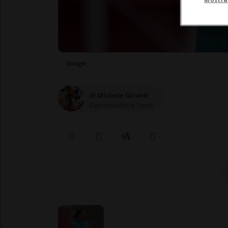
Imago
di Michele Giraldi
Caporedattore Sport