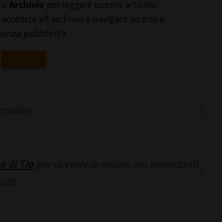
to
Archivio
per leggere questo articolo,
accedere all'archivio e navigare su sito e
senza pubblicità.
ACCEDI
inonline.
a di Tio
per ricevere le notizie più importanti
osta.