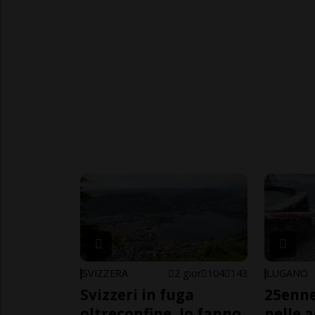
SVIZZERA
2 gior
104
143
LUGANO
Svizzeri in fuga
25enn
oltreconfine, lo fanno
nelle 