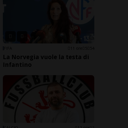
FIFA
11 ore
5
54
La Norvegia vuole la testa di
Infantino
CALCIO
12 ore
2