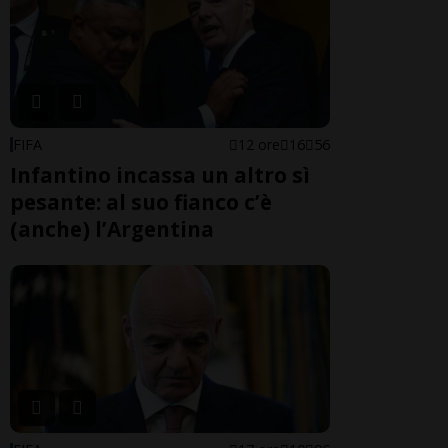
FIFA
12 ore
16
56
Infantino incassa un altro sì
pesante: al suo fianco c’è
(anche) l’Argentina