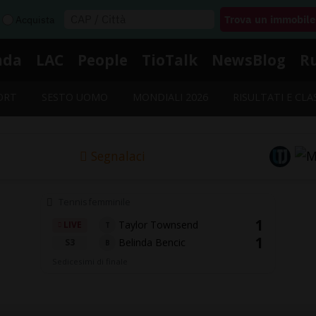
Acquista
nda
LAC
People
TioTalk
NewsBlog
R
ORT
SESTO UOMO
MONDIALI 2026
RISULTATI E CLA
Segnalaci
Tennis femminile
1
Taylor Townsend
LIVE
T
1
Belinda Bencic
S3
B
Sedicesimi di finale