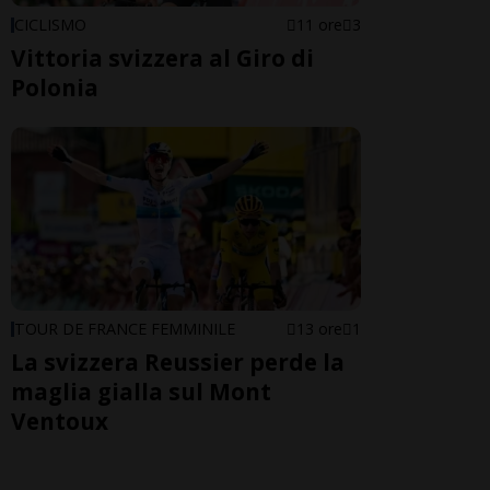
CICLISMO
11 ore
3
Vittoria svizzera al Giro di
Polonia
TOUR DE FRANCE FEMMINILE
13 ore
1
La svizzera Reussier perde la
maglia gialla sul Mont
Ventoux