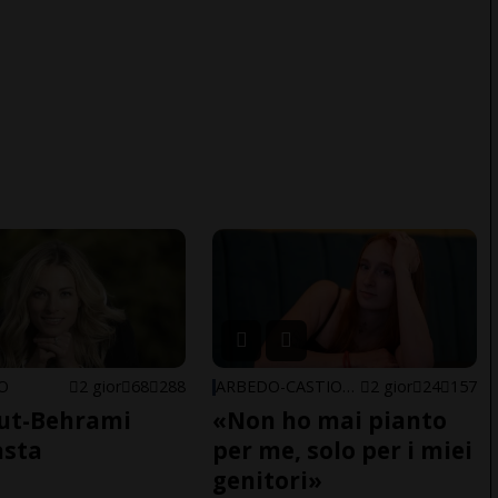
NO
2 gior
68
288
ARBEDO-CASTIONE
2 gior
24
157
ut-Behrami
«Non ho mai pianto
asta
per me, solo per i miei
genitori»