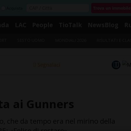
Acquista
nda
LAC
People
TioTalk
NewsBlog
R
ORT
SESTO UOMO
MONDIALI 2026
RISULTATI E CLA
Segnalaci
ta ai Gunners
o, che da tempo era nel mirino della
: «Felice di restare».