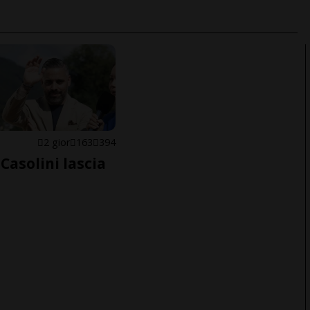
E
2 gior
163
394
Casolini lascia