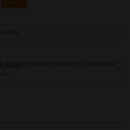
ACCEDI
inonline.
a di Tio
per ricevere le notizie più importanti
osta.