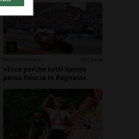
MOTOMONDIALE
10 ore
8
«Ecco perché tutti hanno
perso fiducia in Bagnaia»