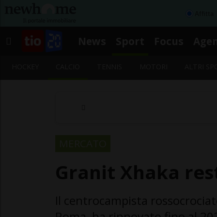
Affitta
News
Sport
Focus
Age
HOCKEY
CALCIO
TENNIS
MOTORI
ALTRI SP
MERCATO
Granit Xhaka res
Il centrocampista rossocrociat
Roma, ha rinnovato fino al 2025