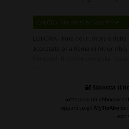
CALCIO: Risultati e classifiche
LONDRA - Fine dei rumors e della 
accostato alla Roma di Mourinho, h
l'Arsenal. Il centrocampista rosso
fino all'estate 2025. ...
🔐 Sblocca il n
Sottoscrivi un abbonamen
oppure scegli
MyTioAbo
per 
app 