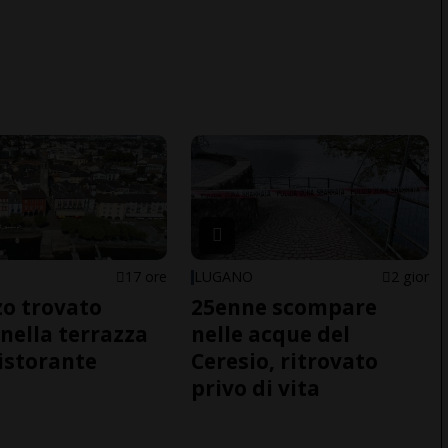
17 ore
LUGANO
2 gior
o trovato
25enne scompare
nella terrazza
nelle acque del
ristorante
Ceresio, ritrovato
privo di vita