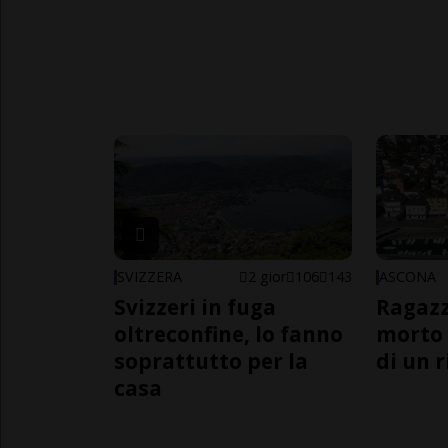
SVIZZERA
2 gior
106
143
ASCONA
Svizzeri in fuga
Ragazz
oltreconfine, lo fanno
morto 
soprattutto per la
di un 
casa