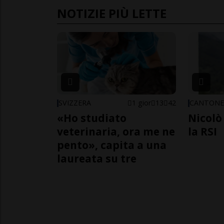
NOTIZIE PIÙ LETTE
SVIZZERA
1 gior
13
42
CANTON
«Ho studiato
Nicolò 
veterinaria, ora me ne
la RSI
pento», capita a una
laureata su tre