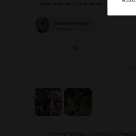
keystone-sda.ch / STR (Ian Walton)
di Elia Mantegazzi
Giornalista
23 
"Perso" Xhaka, i giallorossi pen