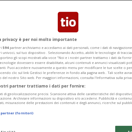
a privacy è per noi molto importante
ri
594
partner archiviamo e accediamo ai dati personali, come i dati di navigazione 
ri univoci, sul tuo dispositivo . Selezionando Accetto, abiliti le tecnologie di tracc
portino gli scopi mostrati alla voce "Noi e i nostri partner trattiamo i dati da fornir
tecnologie dovessero essere disabilitate, alcuni contenuti e annunci visualizzati 
vanti. Puoi accedere nuovamente a questo menu per modificare le tue scelte o per
endo clic sul link Gestisci le preferenze in fondo alla pagina web.. Tali scelte avr
o del nostro Sito web. Per maggiori informazioni, consulta l'Informativa sulla priva
ostri partner trattiamo i dati per fornire:
ati di geolocalizzazione precisi. Scansione attiva delle caratteristiche del dispositivo 
icazione. Archiviare informazioni su dispositivo e/o accedervi. Pubblicità e contenu
ati, misurazione delle prestazioni dei contenuti e degli annunci, ricerche sul pubbl
 partner (fornitori)
 finalità
Ac