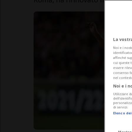
La vostr
Noi e i nost
identificato
affinché sup
cui queste 
essere rile
consenso fac
nel contest
Noi e i n
Utilizzare d
dell’identif
personalizz
di servizi.
Elenco dei
Mostra