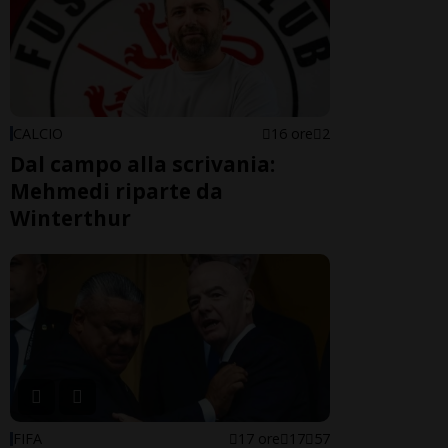
CALCIO
16 ore
2
Dal campo alla scrivania:
Mehmedi riparte da
Winterthur
FIFA
17 ore
17
57