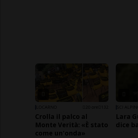
LOCARNO
20 ore
132
SCI ALPI
Crolla il palco al
Lara G
Monte Verità: «È stato
dice b
come un'onda»