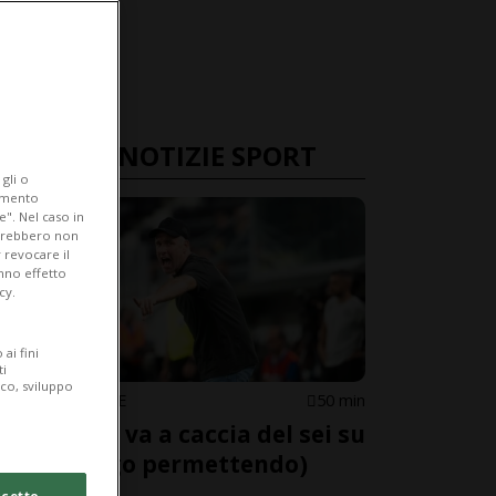
ULTIME NOTIZIE SPORT
gli o
iamento
e". Nel caso in
potrebbero non
 revocare il
anno effetto
cy.
ai fini
ti
ico, sviluppo
SUPER LEAGUE
50 min
Il Lugano va a caccia del sei su
sei (Zurigo permettendo)
cetto