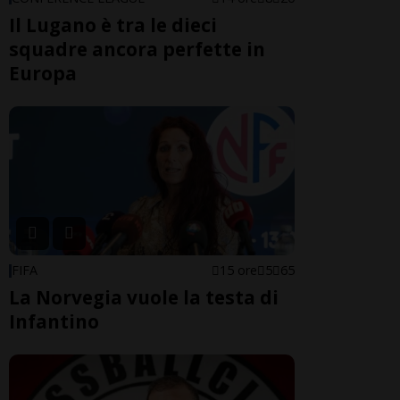
Il Lugano è tra le dieci
squadre ancora perfette in
Europa
FIFA
15 ore
5
65
La Norvegia vuole la testa di
Infantino