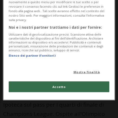
nuovamente a questo menu per modificare le tue scelte o per
revocare il consenso facendo clic sul link Gestisci le preferenze in
fondo alla pagina web.. Tali scelte avranno effetto nel contesto del
nostro Sito web. Per maggiori informazioni, consulta l'Informativa
sulla privacy.
Per i bavaresi in rete Lewandowski,
Noi e i nostri partner trattiamo i dati per fornire:
Musiala e Sané, poi l'autogol di
Utilizzare dati di geolocalizzazione precisi. Scansione attiva delle
Acerbi. Per la Lazio a segno Correa.
caratteristiche del dispositivo ai fini dell’identificazione. Archiviare
informazioni su dispositivo e/o accedervi. Pubblicità e contenuti
personalizzati, misurazione delle prestazioni dei contenuti e degli
annunci, ricerche sul pubblico, sviluppo di servizi.
Elenco dei partner (fornitori)
CALCIO: Risultati e classifiche
Mostra finalità
ROMA - Dinamico, pungente e a tratti
incontenibile, il Bayern Monaco di Hans-
Accetto
Dieter Flick ha messo una serissima
ipoteca sul pass per i quarti di finale di
Champions League. Ospite all’Olimpico