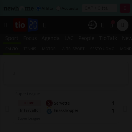
Affitta
Acquista
1
s
Sport
Focus
Agenda
LAC
People
TioTalk
New
CALCIO
TENNIS
MOTORI
ALTRI SPORT
SESTO UOMO
MONDI
Super League
1
Servette
LIVE
1
Grasshopper
Intervallo
Super League