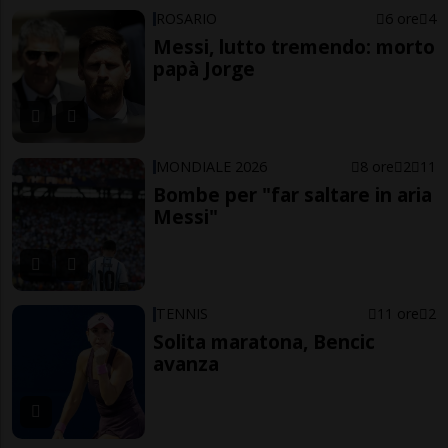
ROSARIO
6 ore
4
Messi, lutto tremendo: morto
papà Jorge
MONDIALE 2026
8 ore
2
11
Bombe per "far saltare in aria
Messi"
TENNIS
11 ore
2
Solita maratona, Bencic
avanza