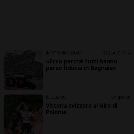
MOTOMONDIALE
22 ore
1
14
«Ecco perché tutti hanno
perso fiducia in Bagnaia»
CICLISMO
1 gior
8
Vittoria svizzera al Giro di
Polonia