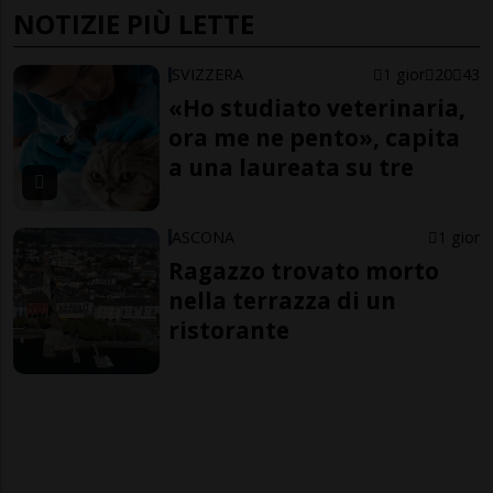
NOTIZIE PIÙ LETTE
SVIZZERA
1 gior
20
43
«Ho studiato veterinaria,
ora me ne pento», capita
a una laureata su tre
ASCONA
1 gior
Ragazzo trovato morto
nella terrazza di un
ristorante