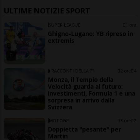
ULTIME NOTIZIE SPORT
SUPER LEAGUE
1 ora
Ghigno-Lugano: YB ripreso in
extremis
I RACCONTI DELLA F1
2 ore
4
Monza, il Tempio della
Velocità guarda al futuro:
investimenti, Formula 1 e una
sorpresa in arrivo dalla
Svizzera
MOTOGP
3 ore
2
Doppietta "pesante" per
Martin