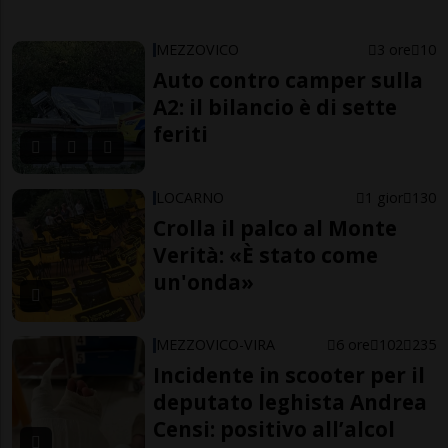
MEZZOVICO
3 ore
10
Auto contro camper sulla
A2: il bilancio è di sette
feriti
LOCARNO
1 gior
130
Crolla il palco al Monte
Verità: «È stato come
un'onda»
MEZZOVICO-VIRA
6 ore
102
235
Incidente in scooter per il
deputato leghista Andrea
Censi: positivo all’alcol