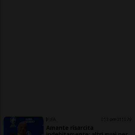
FIFA
12 ore
11
79
Amante risarcita
indebitamente: altri guai per