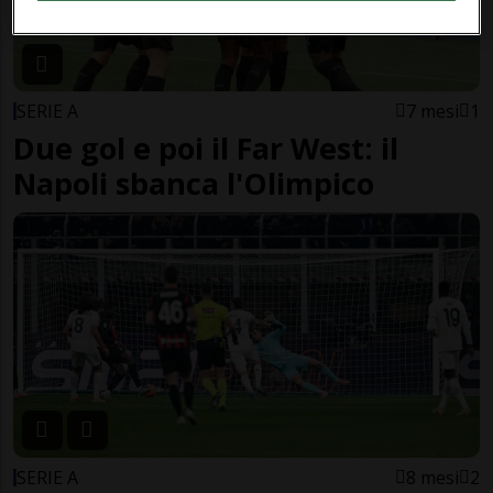
SERIE A
7 mesi
1
Due gol e poi il Far West: il
Napoli sbanca l'Olimpico
SERIE A
8 mesi
2