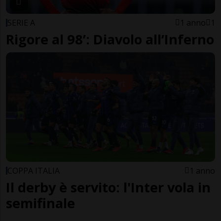
SERIE A
1 anno
1
Rigore al 98’: Diavolo all’Inferno
COPPA ITALIA
1 anno
Il derby è servito: l'Inter vola in
semifinale