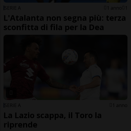
SERIE A
1 anno
1
L'Atalanta non segna più: terza
sconfitta di fila per la Dea
SERIE A
1 anno
La Lazio scappa, il Toro la
riprende