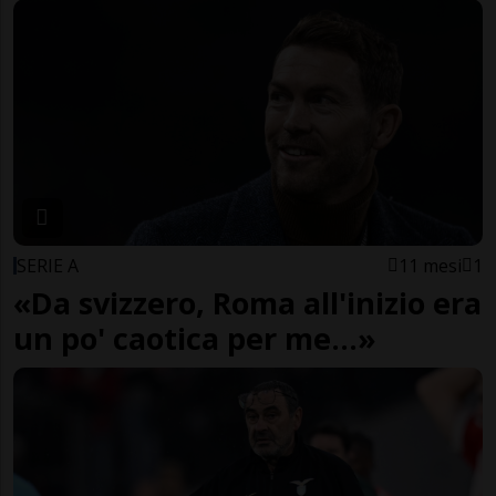
SERIE A
11 mesi
1
«Da svizzero, Roma all'inizio era
un po' caotica per me...»