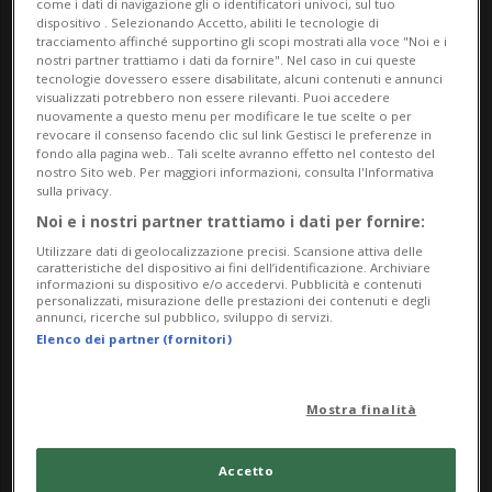
come i dati di navigazione gli o identificatori univoci, sul tuo
dispositivo . Selezionando Accetto, abiliti le tecnologie di
tracciamento affinché supportino gli scopi mostrati alla voce "Noi e i
nostri partner trattiamo i dati da fornire". Nel caso in cui queste
tecnologie dovessero essere disabilitate, alcuni contenuti e annunci
visualizzati potrebbero non essere rilevanti. Puoi accedere
nuovamente a questo menu per modificare le tue scelte o per
revocare il consenso facendo clic sul link Gestisci le preferenze in
fondo alla pagina web.. Tali scelte avranno effetto nel contesto del
nostro Sito web. Per maggiori informazioni, consulta l'Informativa
sulla privacy.
SERIE A
6 mesi
Noi e i nostri partner trattiamo i dati per fornire:
Il Como sbanca l'Olimpico:
Utilizzare dati di geolocalizzazione precisi. Scansione attiva delle
Baturina e Paz schiantano la
caratteristiche del dispositivo ai fini dell’identificazione. Archiviare
informazioni su dispositivo e/o accedervi. Pubblicità e contenuti
Lazio
personalizzati, misurazione delle prestazioni dei contenuti e degli
annunci, ricerche sul pubblico, sviluppo di servizi.
Elenco dei partner (fornitori)
Mostra finalità
Accetto