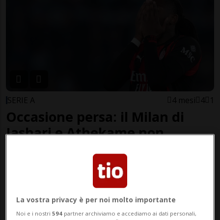
SERIE A
4 mesi
4
1
Occasione persa: il Milan di
Jashari e Athekame non
accorcia, l'Inter a +8
La vostra privacy è per noi molto importante
Noi e i nostri
594
partner archiviamo e accediamo ai dati personali,