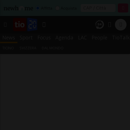
Affitta
Acquista
News
Sport
Focus
Agenda
LAC
People
TioTalk
TICINO
SVIZZERA
DAL MONDO