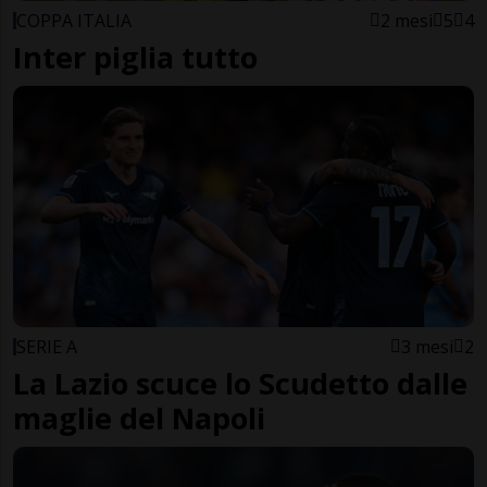
COPPA ITALIA
2 mesi
5
4
Inter piglia tutto
SERIE A
3 mesi
2
La Lazio scuce lo Scudetto dalle
maglie del Napoli