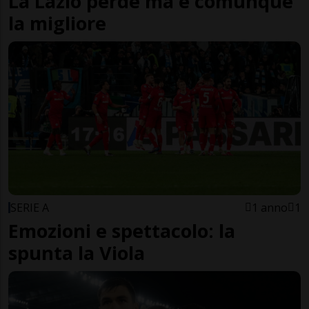
La Lazio perde ma è comunque
la migliore
SERIE A
1 anno
1
Emozioni e spettacolo: la
spunta la Viola