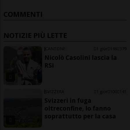
COMMENTI
NOTIZIE PIÙ LETTE
CANTONE
1 gior
146
379
Nicolò Casolini lascia la
RSI
SVIZZERA
1 gior
100
141
Svizzeri in fuga
oltreconfine, lo fanno
soprattutto per la casa