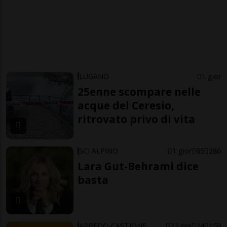
LUGANO
1 gior
25enne scompare nelle
acque del Ceresio,
ritrovato privo di vita
SCI ALPINO
1 gior
65
286
Lara Gut-Behrami dice
basta
ARBEDO-CASTIONE
22 ore
24
159