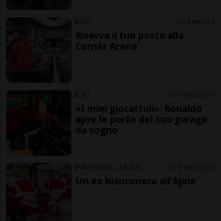
HCL
14 ore
13
Riserva il tuo posto alla
Cornèr Arena
CR7
17 ore
21
71
«I miei giocattoli»: Ronaldo
apre le porte del suo garage
da sogno
NATIONAL LEAGUE
17 ore
2
15
Un ex bianconero all'Ajoie