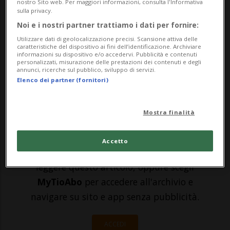
nostro Sito web. Per maggiori informazioni, consulta l'Informativa
Milan ha deciso di confermare in panchina
sulla privacy.
il proprio timoniere Stefano Pioli fino al
Noi e i nostri partner trattiamo i dati per fornire:
Utilizzare dati di geolocalizzazione precisi. Scansione attiva delle
2022. Grazie ai nove risultati utili
caratteristiche del dispositivo ai fini dell’identificazione. Archiviare
informazioni su dispositivo e/o accedervi. Pubblicità e contenuti
consecutivi in campionato (sette vittorie),
personalizzati, misurazione delle prestazioni dei contenuti e degli
annunci, ricerche sul pubblico, sviluppo di servizi.
il tecnico 54enne si è dunque ...
Elenco dei partner (fornitori)
🔐 Sblocca il nostro archivio
Mostra finalità
esclusivo!
Accetto
Sottoscrivi un abbonamento
Archivio
per
leggere questo articolo, oppure scegli
MyTioAbo
per accedere all'archivio e
navigare su sito e app senza pubblicità.
ACCEDI