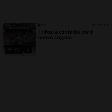
HCL
8 ore
10
I tifosi a contatto con il
nuovo Lugano
FOTO