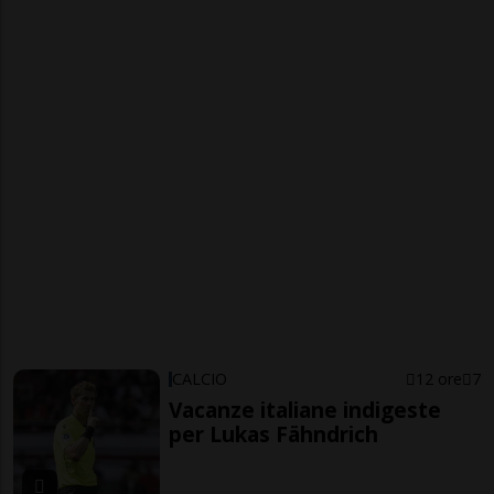
CALCIO
12 ore
7
Vacanze italiane indigeste
per Lukas Fähndrich