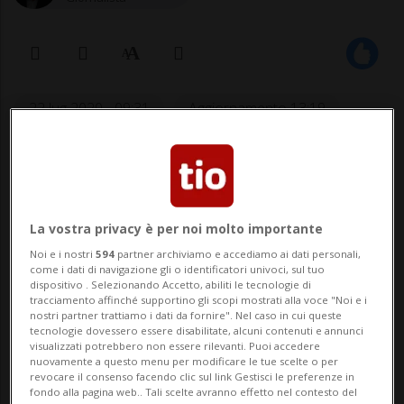
22 lug 2020 - 09:31
Aggiornamento 13:19
1
La vostra privacy è per noi molto importante
Noi e i nostri
594
partner archiviamo e accediamo ai dati personali,
come i dati di navigazione gli o identificatori univoci, sul tuo
dispositivo . Selezionando Accetto, abiliti le tecnologie di
tracciamento affinché supportino gli scopi mostrati alla voce "Noi e i
nostri partner trattiamo i dati da fornire". Nel caso in cui queste
CALCIO: Risultati e classifiche
tecnologie dovessero essere disabilitate, alcuni contenuti e annunci
visualizzati potrebbero non essere rilevanti. Puoi accedere
nuovamente a questo menu per modificare le tue scelte o per
revocare il consenso facendo clic sul link Gestisci le preferenze in
In seguito al match vinto a Sassuolo (2-1), il
fondo alla pagina web.. Tali scelte avranno effetto nel contesto del