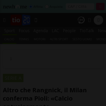
Affitta
Acquista
s
Sport
Focus
Agenda
LAC
People
TioTalk
New
CALCIO
TENNIS
MOTORI
ALTRI SPORT
SESTO UOMO
MONDI
SERIE A
Altro che Rangnick, il Milan
conferma Pioli: «Calcio