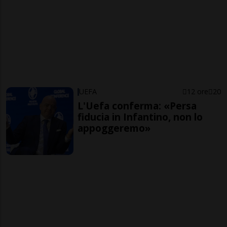
UEFA
12 ore
20
L'Uefa conferma: «Persa
fiducia in Infantino, non lo
appoggeremo»