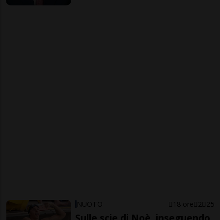
NUOTO
18 ore
2
25
Sulle scie di Noè, inseguendo