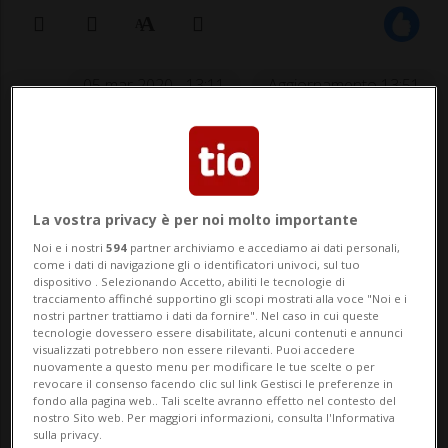
05 mar 2020 - 13:11
Aggiornamento 13:51
CALCIO: Risultati e classifiche
BELLINZONA - Nella mattinata odierna -
La vostra privacy è per noi molto importante
giovedì 5 marzo - il comitato della Prima
Noi e i nostri
594
partner archiviamo e accediamo ai dati personali,
come i dati di navigazione gli o identificatori univoci, sul tuo
Lega ha deciso di rinviare tutte le partite
dispositivo . Selezionando Accetto, abiliti le tecnologie di
tracciamento affinché supportino gli scopi mostrati alla voce "Noi e i
di questo weekend. L'incontro di
nostri partner trattiamo i dati da fornire". Nel caso in cui queste
tecnologie dovessero essere disabilitate, alcuni contenuti e annunci
Promotion League previsto per sabato 7
visualizzati potrebbero non essere rilevanti. Puoi accedere
nuovamente a questo menu per modificare le tue scelte o per
marzo fra Zurigo II e Bellinzona viene
revocare il consenso facendo clic sul link Gestisci le preferenze in
fondo alla pagina web.. Tali scelte avranno effetto nel contesto del
dunque ...
nostro Sito web. Per maggiori informazioni, consulta l'Informativa
sulla privacy.