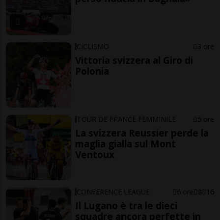
CICLISMO
3 ore
Vittoria svizzera al Giro di
Polonia
TOUR DE FRANCE FEMMINILE
5 ore
La svizzera Reussier perde la
maglia gialla sul Mont
Ventoux
CONFERENCE LEAGUE
6 ore
8
16
Il Lugano è tra le dieci
squadre ancora perfette in