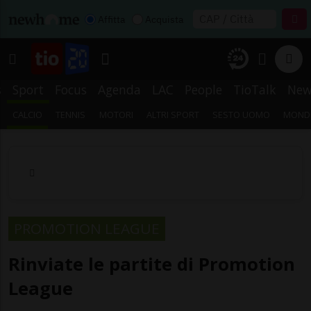
Affitta
Acquista
s
Sport
Focus
Agenda
LAC
People
TioTalk
New
CALCIO
TENNIS
MOTORI
ALTRI SPORT
SESTO UOMO
MONDI
PROMOTION LEAGUE
Rinviate le partite di Promotion
League