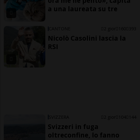
ora me ne pento», capita
a una laureata su tre
CANTONE
2 gior
160
393
Nicolò Casolini lascia la
RSI
SVIZZERA
2 gior
104
144
Svizzeri in fuga
oltreconfine, lo fanno