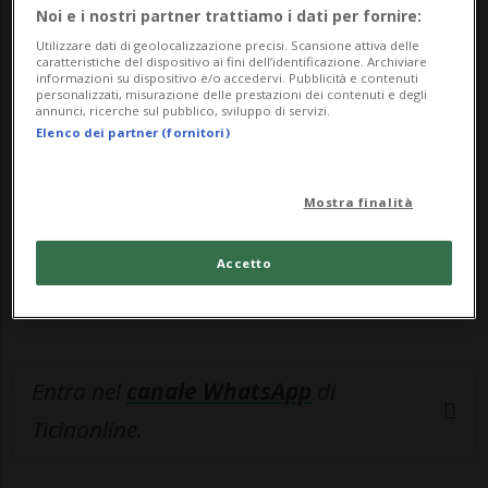
Noi e i nostri partner trattiamo i dati per fornire:
🔐 Sblocca il nostro archivio
Utilizzare dati di geolocalizzazione precisi. Scansione attiva delle
caratteristiche del dispositivo ai fini dell’identificazione. Archiviare
esclusivo!
informazioni su dispositivo e/o accedervi. Pubblicità e contenuti
personalizzati, misurazione delle prestazioni dei contenuti e degli
annunci, ricerche sul pubblico, sviluppo di servizi.
Sottoscrivi un abbonamento
Archivio
per
Elenco dei partner (fornitori)
leggere questo articolo, oppure scegli
MyTioAbo
per accedere all'archivio e
Mostra finalità
navigare su sito e app senza pubblicità.
Accetto
ACCEDI
Entra nel
canale WhatsApp
di
Ticinonline.