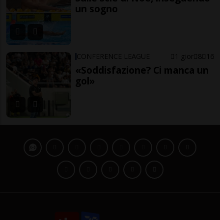
un sogno
CONFERENCE LEAGUE
1 gior
8
16
«Soddisfazione? Ci manca un
gol»