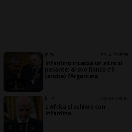
FIFA
9 ore
16
56
Infantino incassa un altro sì
pesante: al suo fianco c’è
(anche) l’Argentina
FIFA
14 ore
10
97
L'Africa si schiera con
Infantino