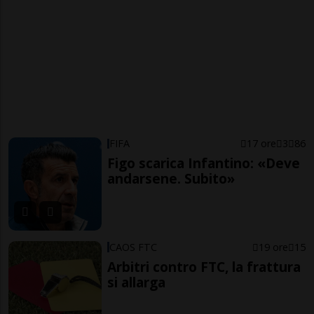
FIFA
17 ore
3
86
Figo scarica Infantino: «Deve
andarsene. Subito»
CAOS FTC
19 ore
15
Arbitri contro FTC, la frattura
si allarga