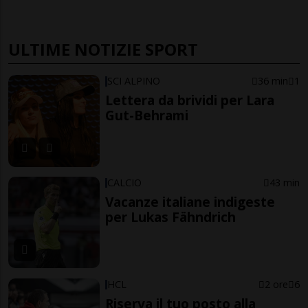
ULTIME NOTIZIE SPORT
SCI ALPINO
36 min
1
Lettera da brividi per Lara
Gut-Behrami
CALCIO
43 min
Vacanze italiane indigeste
per Lukas Fähndrich
HCL
2 ore
6
Riserva il tuo posto alla