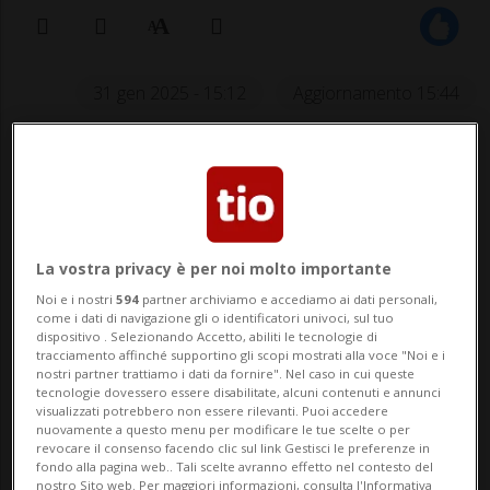
31 gen 2025 - 15:12
Aggiornamento 15:44
Il penultimo scoglio dell'asiatica sarà
rappresentato dalla vincente fra
Osorio e Mertens.
La vostra privacy è per noi molto importante
Noi e i nostri
594
partner archiviamo e accediamo ai dati personali,
come i dati di navigazione gli o identificatori univoci, sul tuo
SPORT: Risultati e classifiche
dispositivo . Selezionando Accetto, abiliti le tecnologie di
tracciamento affinché supportino gli scopi mostrati alla voce "Noi e i
nostri partner trattiamo i dati da fornire". Nel caso in cui queste
tecnologie dovessero essere disabilitate, alcuni contenuti e annunci
SINGAPORE - Dopo aver sconfitto al primo
visualizzati potrebbero non essere rilevanti. Puoi accedere
nuovamente a questo menu per modificare le tue scelte o per
turno del torneo di Singapore la britannica
revocare il consenso facendo clic sul link Gestisci le preferenze in
fondo alla pagina web.. Tali scelte avranno effetto nel contesto del
Harriet Dart (Wta 98) e negli ottavi
nostro Sito web. Per maggiori informazioni, consulta l'Informativa