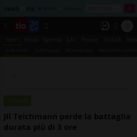
Affitta
Acquista
s
Sport
Focus
Agenda
LAC
People
TioTalk
New
ALTRI SPORT
SESTO UOMO
MONDIALI 2026
RISULTATI E CLASSIF
TENNIS
Jil Teichmann perde la battaglia
durata più di 3 ore