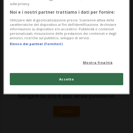
sulla privacy.
all'australiana Olivia Gadecki (Wta 107), Jil
Noi e i nostri partner trattiamo i dati per fornire:
Teichmann (Wta 128) si è inchinata a Xinyu
Utilizzare dati di geolocalizzazione precisi. Scansione attiva delle
caratteristiche del dispositivo ai fini dell’identificazione. Archiviare
Wang (Wta 35) nei quarti di finale.La ...
informazioni su dispositivo e/o accedervi. Pubblicità e contenuti
personalizzati, misurazione delle prestazioni dei contenuti e degli
annunci, ricerche sul pubblico, sviluppo di servizi.
Elenco dei partner (fornitori)
🔐 Sblocca il nostro archivio
esclusivo!
Mostra finalità
Sottoscrivi un abbonamento
Archivio
per
leggere questo articolo, oppure scegli
Accetto
MyTioAbo
per accedere all'archivio e
navigare su sito e app senza pubblicità.
ACCEDI