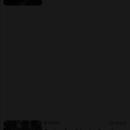
TENNIS
9 ore
3