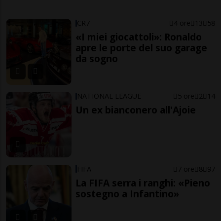
CR7
4 ore
13
58
«I miei giocattoli»: Ronaldo
apre le porte del suo garage
da sogno
NATIONAL LEAGUE
5 ore
2
14
Un ex bianconero all'Ajoie
FIFA
7 ore
8
97
La FIFA serra i ranghi: «Pieno
sostegno a Infantino»