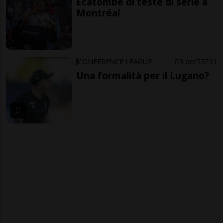
Ecatombe di teste di serie a
Montréal
CONFERENCE LEAGUE
9 ore
3
11
Una formalità per il Lugano?