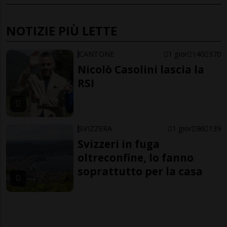
NOTIZIE PIÙ LETTE
CANTONE
1 gior
140
370
Nicolò Casolini lascia la
RSI
SVIZZERA
1 gior
96
139
Svizzeri in fuga
oltreconfine, lo fanno
soprattutto per la casa