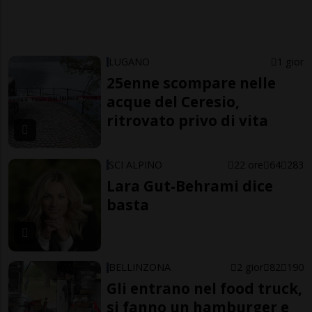
LUGANO
1 gior
25enne scompare nelle
acque del Ceresio,
ritrovato privo di vita
SCI ALPINO
22 ore
64
283
Lara Gut-Behrami dice
basta
BELLINZONA
2 gior
82
190
Gli entrano nel food truck,
si fanno un hamburger e