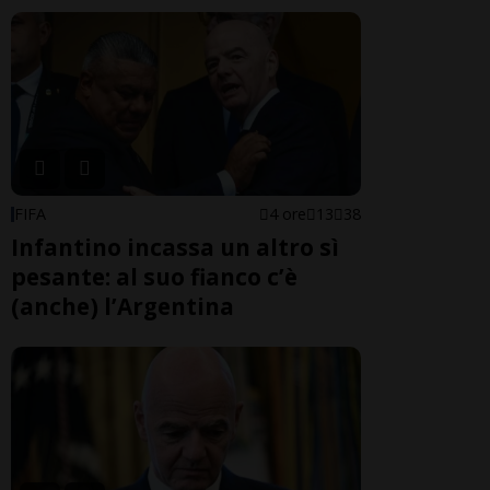
FIFA
4 ore
13
38
Infantino incassa un altro sì
pesante: al suo fianco c’è
(anche) l’Argentina