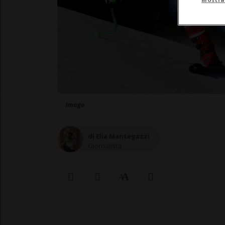
Imago
di Elia Mantegazzi
Giornalista