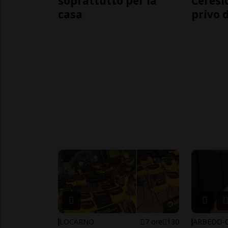
soprattutto per la
Ceresi
casa
privo d
LOCARNO
7 ore
130