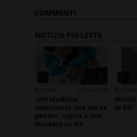
COMMENTI
NOTIZIE PIÙ LETTE
SVIZZERA
21 ore
10
36
CANTON
«Ho studiato
Nicolò 
veterinaria, ora me ne
la RSI
pento», capita a una
laureata su tre