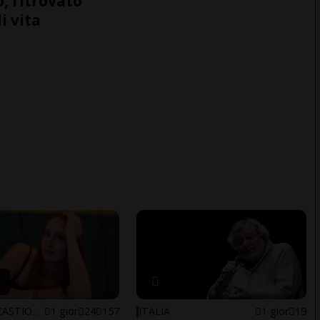
o, ritrovato
i vita
ARBEDO-CASTIONE
1 gior
24
157
ITALIA
1 gior
19