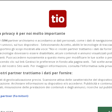
la a Cortina
i piedi del podio
a privacy è per noi molto importante
 in Discesa, è il 26esimo successo in
ri
594
partner archiviamo e accediamo ai dati personali, come i dati di navigazione 
ri univoci, sul tuo dispositivo . Selezionando Accetto, abiliti le tecnologie di tracc
portino gli scopi mostrati alla voce "Noi e i nostri partner trattiamo i dati da fornir
tecnologie dovessero essere disabilitate, alcuni contenuti e annunci visualizzati 
vanti. Puoi accedere nuovamente a questo menu per modificare le tue scelte o per
endo clic sul link Gestisci le preferenze in fondo alla pagina web.. Tali scelte avr
o del nostro Sito web. Per maggiori informazioni, consulta l'Informativa sulla priva
ostri partner trattiamo i dati per fornire:
ati di geolocalizzazione precisi. Scansione attiva delle caratteristiche del dispositivo 
icazione. Archiviare informazioni su dispositivo e/o accedervi. Pubblicità e contenu
ati, misurazione delle prestazioni dei contenuti e degli annunci, ricerche sul pubbl
 partner (fornitori)
 finalità
Ac