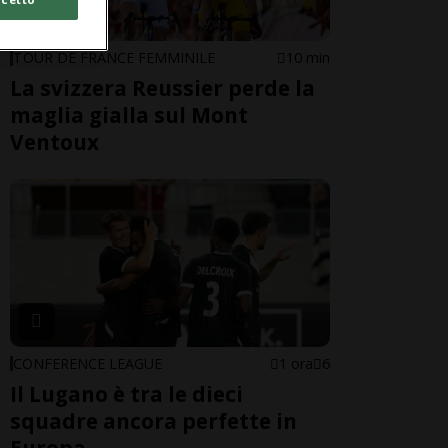
TOUR DE FRANCE FEMMINILE
10 min
La svizzera Reussier perde la
maglia gialla sul Mont
Ventoux
CONFERENCE LEAGUE
1 ora
6
Il Lugano è tra le dieci
squadre ancora perfette in
Europa