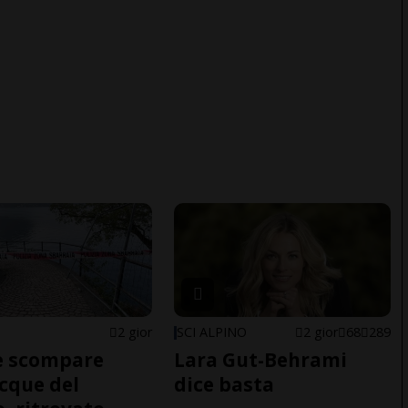
2 gior
SCI ALPINO
2 gior
68
289
e scompare
Lara Gut-Behrami
acque del
dice basta