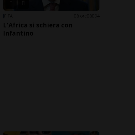
FIFA
8 ore
8
94
L'Africa si schiera con
Infantino