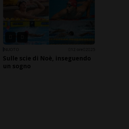
NUOTO
12 ore
2
25
Sulle scie di Noè, inseguendo
un sogno