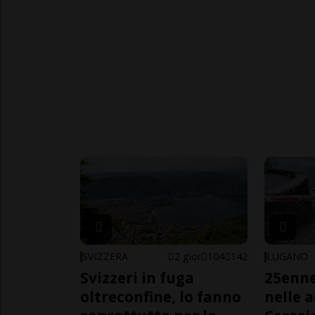
SVIZZERA
2 gior
104
142
LUGANO
Svizzeri in fuga
25enn
oltreconfine, lo fanno
nelle 