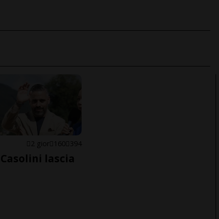
E
2 gior
160
394
Casolini lascia