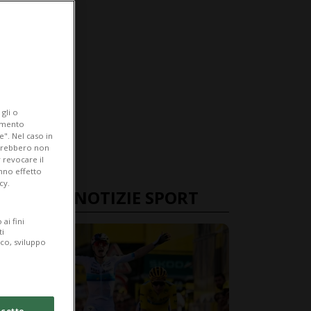
gli o
iamento
e". Nel caso in
potrebbero non
 revocare il
anno effetto
cy.
ULTIME NOTIZIE SPORT
ai fini
ti
ico, sviluppo
cetto