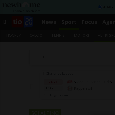
Affitta
News
Sport
Focus
Age
HOCKEY
CALCIO
TENNIS
MOTORI
ALTRI SP
Challenge League
Stade Lausanne Ouchy
LIVE
Rapperswil
1° tempo
Challenge League
SCI ALPINO