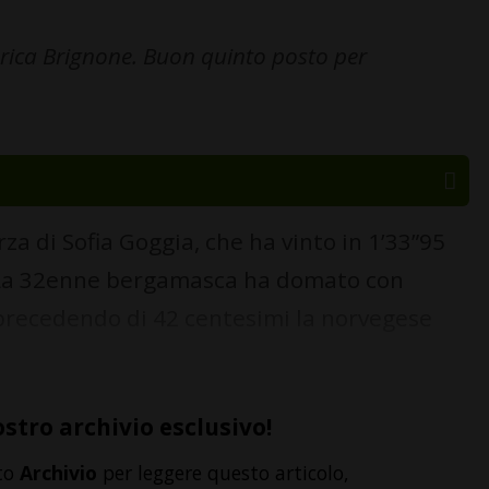
erica Brignone. Buon quinto posto per
a di Sofia Goggia, che ha vinto in 1’33”95
. La 32enne bergamasca ha domato con
 precedendo di 42 centesimi la norvegese
ostro archivio esclusivo!
to
Archivio
per leggere questo articolo,