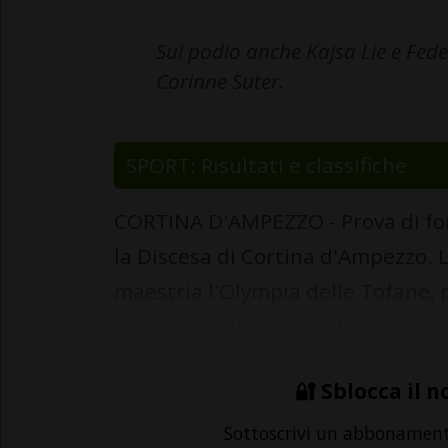
Sul podio anche Kajsa Lie e Fed
Corinne Suter.
SPORT: Risultati e classifiche
CORTINA D'AMPEZZO - Prova di forz
la Discesa di Cortina d'Ampezzo
maestria l'Olympia delle Tofane,
Kajsa Vickhoff Lie, particola...
🔐 Sblocca il n
Sottoscrivi un abbonamen