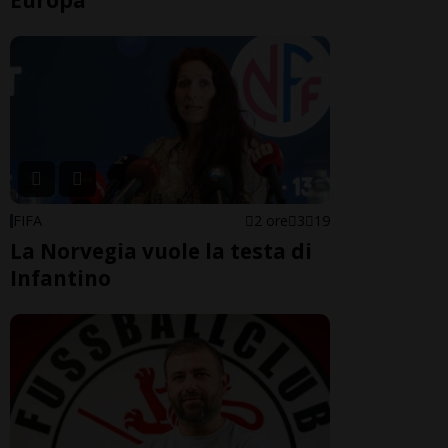
FIFA
2 ore
3
19
La Norvegia vuole la testa di
Infantino