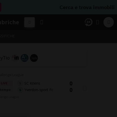
Cerca e trova immobili
ubriche
SSIFICHE
allenge League
0
SC Kriens
LIVE
S
0
Yverdon-sport Fc
 tempo
lenge League