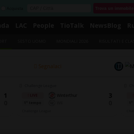
Acquista
nda
LAC
People
TioTalk
NewsBlog
R
ORT
SESTO UOMO
MONDIALI 2026
RISULTATI E CLA
Segnalaci
Challenge League
Ch
1
3
Winterthur
LIVE
0
0
Wil
1° tempo
1°
Challenge League
Chal