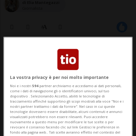
di Elia Mantegazzi
Giornalista
23 lug 2024 - 10:47
Aggiornamento 13:33
Strappato troppo presto dall'élite del
La vostra privacy è per noi molto importante
tennis mondiale a causa degli
Noi e i nostri
594
partner archiviamo e accediamo ai dati personali,
infortuni, in carriera ha vinto 3 Slam
come i dati di navigazione gli o identificatori univoci, sul tuo
e 2 ori Olimpici.
dispositivo . Selezionando Accetto, abiliti le tecnologie di
tracciamento affinché supportino gli scopi mostrati alla voce "Noi e i
nostri partner trattiamo i dati da fornire". Nel caso in cui queste
tecnologie dovessero essere disabilitate, alcuni contenuti e annunci
visualizzati potrebbero non essere rilevanti. Puoi accedere
SPORT: Risultati e classifiche
nuovamente a questo menu per modificare le tue scelte o per
revocare il consenso facendo clic sul link Gestisci le preferenze in
fondo alla pagina web.. Tali scelte avranno effetto nel contesto del