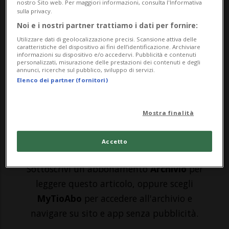
nostro Sito web. Per maggiori informazioni, consulta l'Informativa
PARIGI - Non una vera sorpresa, ma la
sulla privacy.
conferma di una notizia che ormai da
Noi e i nostri partner trattiamo i dati per fornire:
tempo era nell’aria. Sarà a Parigi l’ultimo
Utilizzare dati di geolocalizzazione precisi. Scansione attiva delle
caratteristiche del dispositivo ai fini dell’identificazione. Archiviare
informazioni su dispositivo e/o accedervi. Pubblicità e contenuti
ballo di Andy Murray, 37enne che chiuderà
personalizzati, misurazione delle prestazioni dei contenuti e degli
annunci, ricerche sul pubblico, sviluppo di servizi.
definitivamente la sua carriera al termine
Elenco dei partner (fornitori)
delle Olimpiadi.Oro in singolare a Londr...
Mostra finalità
🔐 Sblocca il nostro archivio
Accetto
esclusivo!
Sottoscrivi un abbonamento
Archivio
per
leggere questo articolo, oppure scegli
MyTioAbo
per accedere all'archivio e
navigare su sito e app senza pubblicità.