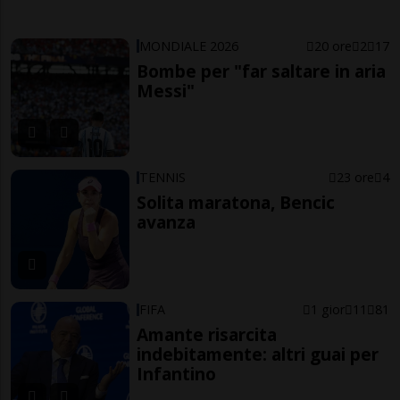
MONDIALE 2026
20 ore
2
17
Bombe per "far saltare in aria
Messi"
TENNIS
23 ore
4
Solita maratona, Bencic
avanza
FIFA
1 gior
11
81
Amante risarcita
indebitamente: altri guai per
Infantino