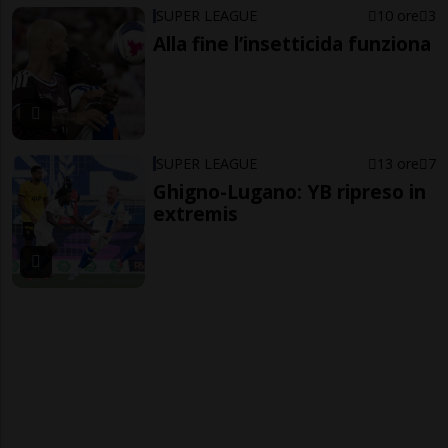
SUPER LEAGUE
10 ore
3
Alla fine l’insetticida funziona
SUPER LEAGUE
13 ore
7
Ghigno-Lugano: YB ripreso in
extremis