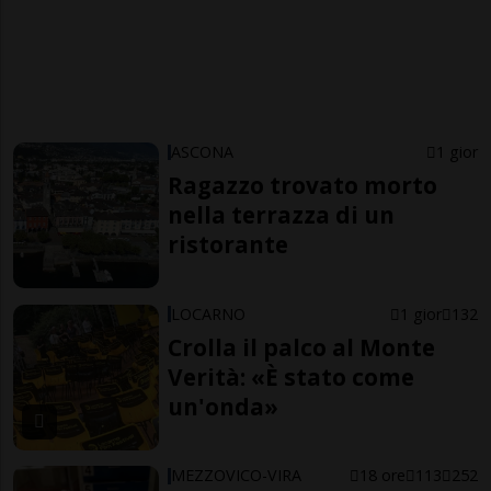
ASCONA
1 gior
Ragazzo trovato morto
nella terrazza di un
ristorante
LOCARNO
1 gior
132
Crolla il palco al Monte
Verità: «È stato come
un'onda»
MEZZOVICO-VIRA
18 ore
113
252