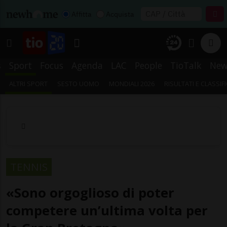
Affitta
Acquista
s
Sport
Focus
Agenda
LAC
People
TioTalk
New
ALTRI SPORT
SESTO UOMO
MONDIALI 2026
RISULTATI E CLASSIF
TENNIS
«Sono orgoglioso di poter
competere un’ultima volta per