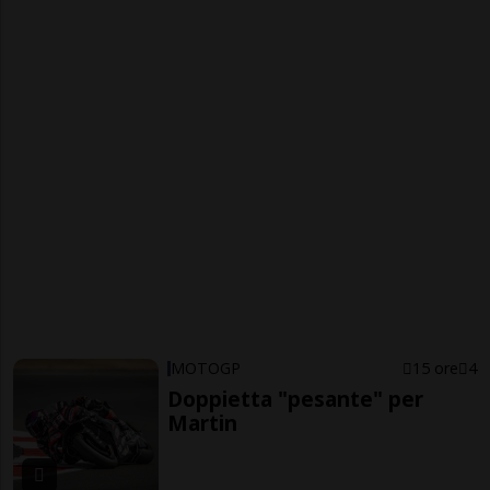
MOTOGP
15 ore
4
Doppietta "pesante" per
Martin