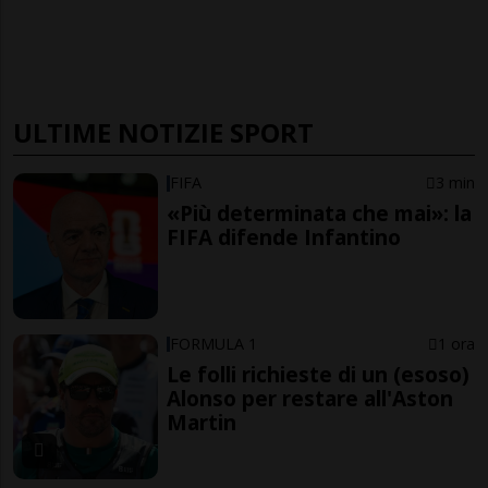
ULTIME NOTIZIE SPORT
FIFA
3 min
«Più determinata che mai»: la
FIFA difende Infantino
FORMULA 1
1 ora
Le folli richieste di un (esoso)
Alonso per restare all'Aston
Martin