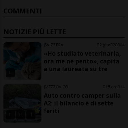
COMMENTI
NOTIZIE PIÙ LETTE
SVIZZERA
2 gior
20
44
«Ho studiato veterinaria,
ora me ne pento», capita
a una laureata su tre
MEZZOVICO
15 ore
14
Auto contro camper sulla
A2: il bilancio è di sette
feriti