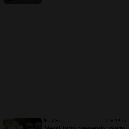
ROSARIO
18 ore
5
Messi, lutto tremendo: morto