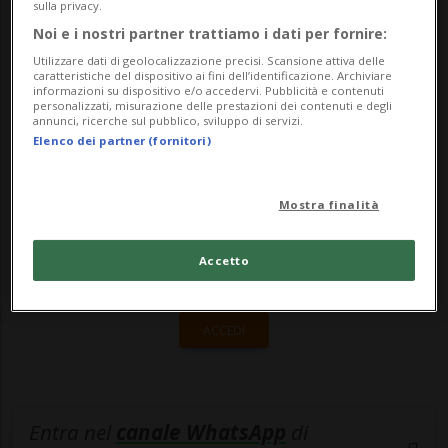
sulla privacy.
all'unanimità di portarli avanti. Il Comitato
Noi e i nostri partner trattiamo i dati per fornire:
Olimpico Internazionale (CIO) decid...
Utilizzare dati di geolocalizzazione precisi. Scansione attiva delle
caratteristiche del dispositivo ai fini dell’identificazione. Archiviare
informazioni su dispositivo e/o accedervi. Pubblicità e contenuti
personalizzati, misurazione delle prestazioni dei contenuti e degli
🔐 Sblocca il nostro archivio
annunci, ricerche sul pubblico, sviluppo di servizi.
Elenco dei partner (fornitori)
esclusivo!
Sottoscrivi un abbonamento
Archivio
per
Mostra finalità
leggere questo articolo, oppure scegli
MyTioAbo
per accedere all'archivio e
Accetto
navigare su sito e app senza pubblicità.
ACCEDI
Entra nel
canale WhatsApp
di