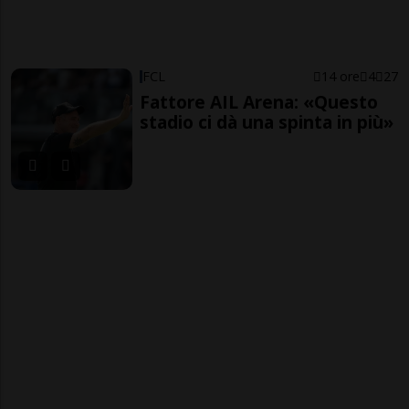
FCL
14 ore
4
27
Fattore AIL Arena: «Questo
stadio ci dà una spinta in più»