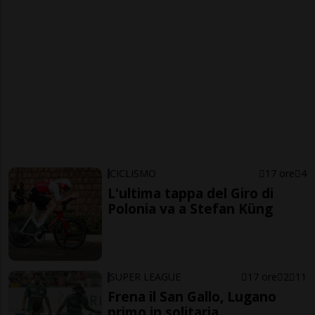
CICLISMO
17 ore
4
L'ultima tappa del Giro di
Polonia va a Stefan Küng
SUPER LEAGUE
17 ore
2
11
Frena il San Gallo, Lugano
primo in solitaria