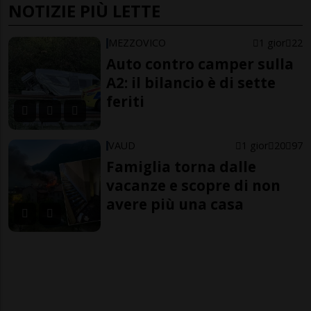
NOTIZIE PIÙ LETTE
MEZZOVICO
1 gior
22
Auto contro camper sulla
A2: il bilancio è di sette
feriti
VAUD
1 gior
20
97
Famiglia torna dalle
vacanze e scopre di non
avere più una casa