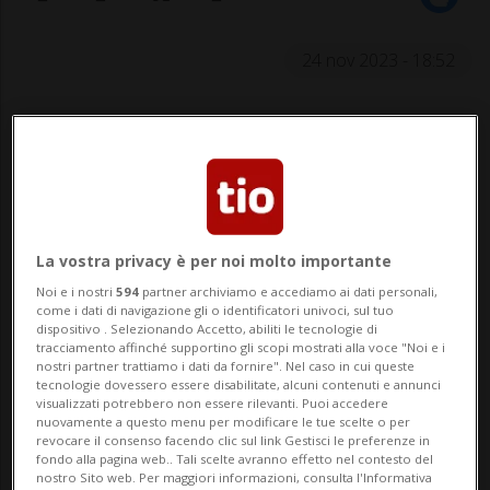
24 nov 2023 - 18:52
La vostra privacy è per noi molto importante
SPORT: Risultati e classifiche
Noi e i nostri
594
partner archiviamo e accediamo ai dati personali,
come i dati di navigazione gli o identificatori univoci, sul tuo
dispositivo . Selezionando Accetto, abiliti le tecnologie di
ITTIGEN - Il Parlamento svizzero dello
tracciamento affinché supportino gli scopi mostrati alla voce "Noi e i
nostri partner trattiamo i dati da fornire". Nel caso in cui queste
sport appoggia chiaramente i progetti per
tecnologie dovessero essere disabilitate, alcuni contenuti e annunci
visualizzati potrebbero non essere rilevanti. Puoi accedere
i Giochi olimpici invernali del 2030 o del
nuovamente a questo menu per modificare le tue scelte o per
revocare il consenso facendo clic sul link Gestisci le preferenze in
2034 in Svizzera. Oggi, venerdì, ha deciso
fondo alla pagina web.. Tali scelte avranno effetto nel contesto del
nostro Sito web. Per maggiori informazioni, consulta l'Informativa