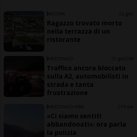
ASCONA
2 gior
Ragazzo trovato morto
nella terrazza di un
ristorante
MEZZOVICO
1 gior
99
Traffico ancora bloccato
sulla A2, automobilisti in
strada e tanta
frustrazione
MEZZOVICO-VIRA
19 ore
«Ci siamo sentiti
abbandonati»: ora parla
la polizia