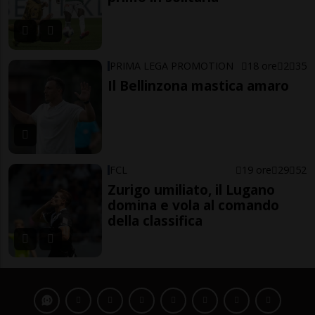
PRIMA LEGA PROMOTION
18 ore
2
35
Il Bellinzona mastica amaro
FCL
19 ore
29
52
Zurigo umiliato, il Lugano
domina e vola al comando
della classifica