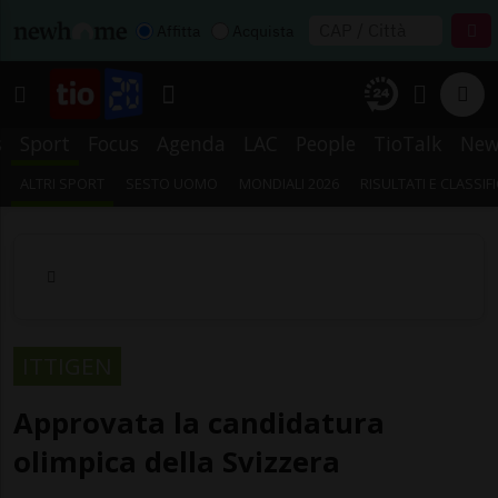
Affitta
Acquista
s
Sport
Focus
Agenda
LAC
People
TioTalk
New
ALTRI SPORT
SESTO UOMO
MONDIALI 2026
RISULTATI E CLASSIF
ITTIGEN
Approvata la candidatura
olimpica della Svizzera