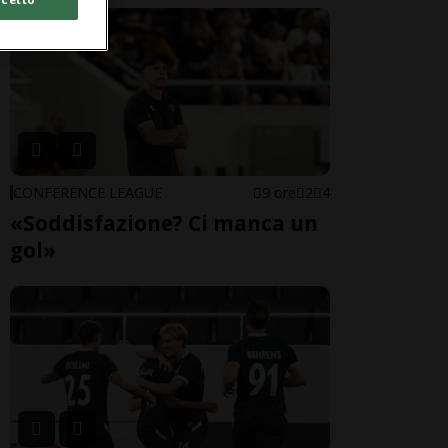
CONFERENCE LEAGUE
9 ore
2
4
«Soddisfazione? Ci manca un
gol»