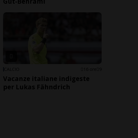
Gut-Behrami
CALCIO
16 ore
9
Vacanze italiane indigeste
per Lukas Fähndrich