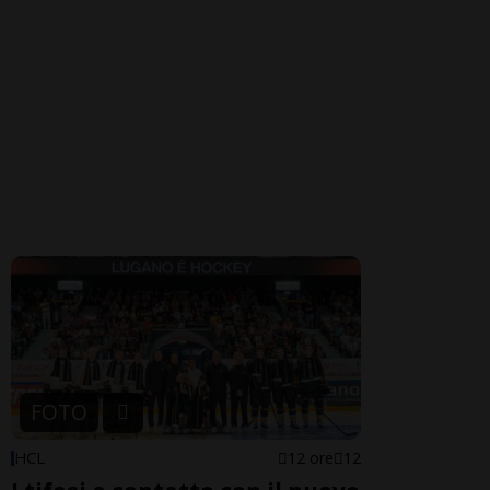
FOTO
HCL
12 ore
12