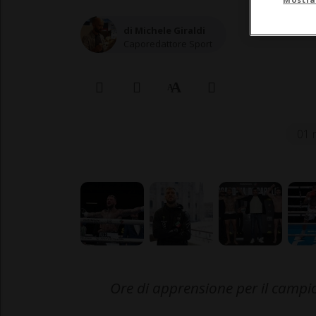
di Michele Giraldi
Caporedattore Sport
01 
Ore di apprensione per il campi