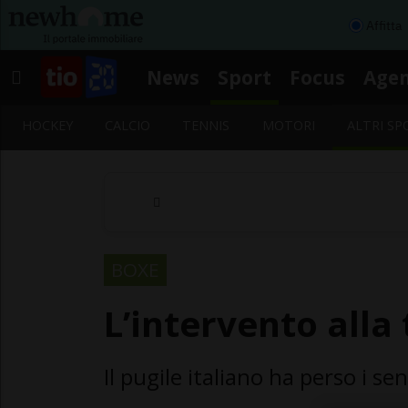
Affitta
News
Sport
Focus
Age
HOCKEY
CALCIO
TENNIS
MOTORI
ALTRI SP
BOXE
L’intervento alla
Il pugile italiano ha perso i s