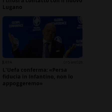
I tifosi a contatto con il nuovo
Lugano
UEFA
15 ore
28
L'Uefa conferma: «Persa
fiducia in Infantino, non lo
appoggeremo»