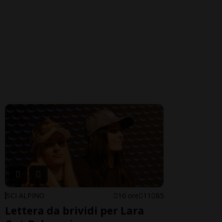
SCI ALPINO
16 ore
11
85
Lettera da brividi per Lara