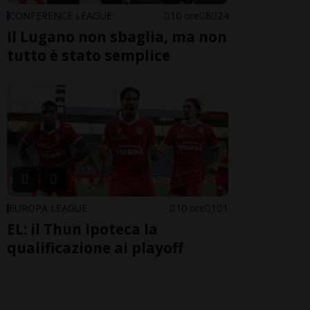
CONFERENCE LEAGUE
10 ore
8
24
Il Lugano non sbaglia, ma non
tutto è stato semplice
EUROPA LEAGUE
10 ore
1
1
EL: il Thun ipoteca la
qualificazione ai playoff