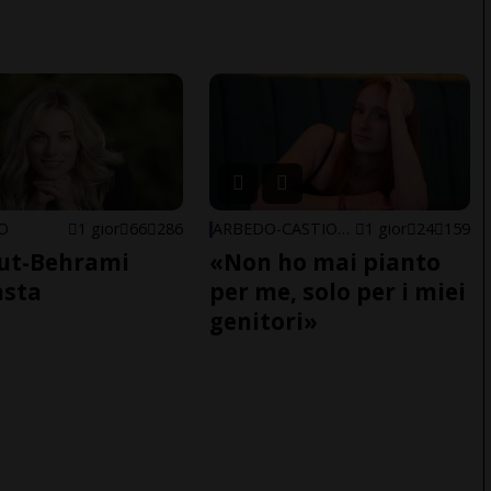
NO
1 gior
66
286
ARBEDO-CASTIONE
1 gior
24
159
ut-Behrami
«Non ho mai pianto
asta
per me, solo per i miei
genitori»