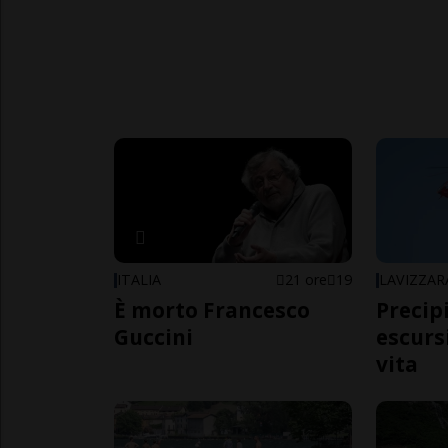
ITALIA
21 ore
19
LAVIZZAR
È morto Francesco
Precip
Guccini
escursi
vita