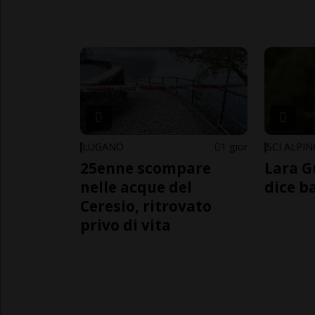
LUGANO
1 gior
SCI ALPI
25enne scompare
Lara G
nelle acque del
dice b
Ceresio, ritrovato
privo di vita