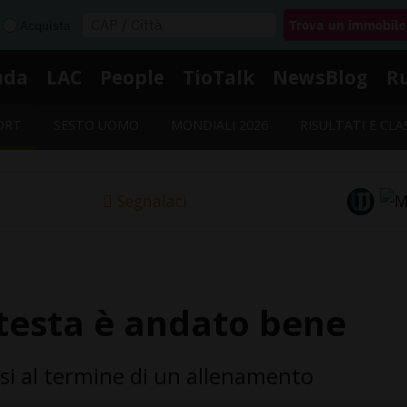
Acquista
nda
LAC
People
TioTalk
NewsBlog
R
ORT
SESTO UOMO
MONDIALI 2026
RISULTATI E CLA
Segnalaci
 testa è andato bene
ensi al termine di un allenamento