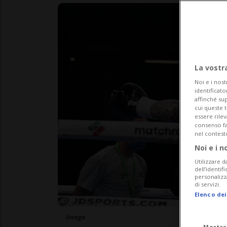
La vostr
Noi e i nost
identificato
affinché sup
cui queste 
essere rile
consenso fac
nel contest
Noi e i n
Utilizzare d
dell’identif
personalizz
di servizi.
Elenco dei
Imago
Mostra