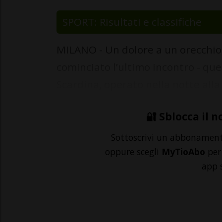
SPORT: Risultati e classifiche
MILANO - Un dolore a un orecchio, 
cominciato l’ultimo incontro - quel
Scardina, operato nella notte alla
🔐 Sblocca il n
Sottoscrivi un abbonamen
oppure scegli
MyTioAbo
per 
app 