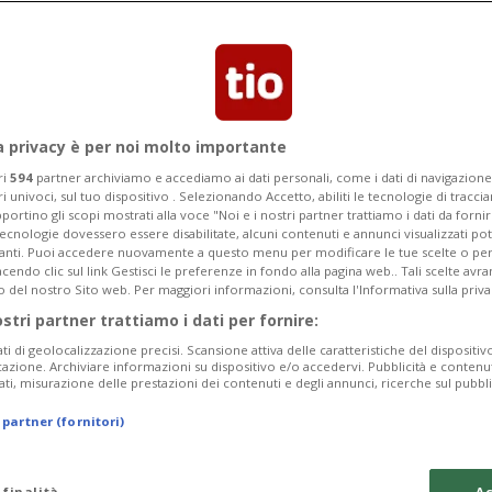
a privacy è per noi molto importante
ri
594
partner archiviamo e accediamo ai dati personali, come i dati di navigazione 
ri univoci, sul tuo dispositivo . Selezionando Accetto, abiliti le tecnologie di tracc
portino gli scopi mostrati alla voce "Noi e i nostri partner trattiamo i dati da fornir
tecnologie dovessero essere disabilitate, alcuni contenuti e annunci visualizzati 
vanti. Puoi accedere nuovamente a questo menu per modificare le tue scelte o per
endo clic sul link Gestisci le preferenze in fondo alla pagina web.. Tali scelte avr
o del nostro Sito web. Per maggiori informazioni, consulta l'Informativa sulla priva
ostri partner trattiamo i dati per fornire:
ati di geolocalizzazione precisi. Scansione attiva delle caratteristiche del dispositivo 
icazione. Archiviare informazioni su dispositivo e/o accedervi. Pubblicità e contenu
ati, misurazione delle prestazioni dei contenuti e degli annunci, ricerche sul pubbl
 partner (fornitori)
 finalità
Ac