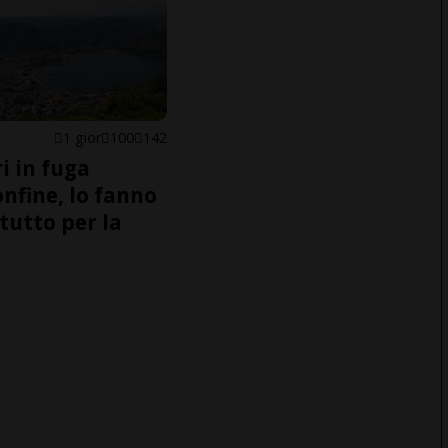
1 gior
100
142
i in fuga
onfine, lo fanno
tutto per la