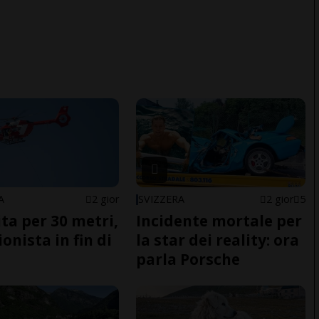
A
2 gior
SVIZZERA
2 gior
5
ita per 30 metri,
Incidente mortale per
onista in fin di
la star dei reality: ora
parla Porsche