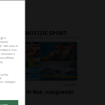
ULTIME NOTIZIE SPORT
gli o
iamento
e". Nel caso in
potrebbero non
 revocare il
anno effetto
cy.
ai fini
ti
ico, sviluppo
NUOTO
1 ora
1
Sulle scie di Noè, inseguendo
un sogno
cetto