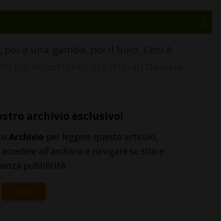
poi a una gamba, poi il buio. Così è
lo più importante di tutti - di Daniele
 clinica Humanitas di Rozzano per la riduzi...
ostro archivio esclusivo!
to
Archivio
per leggere questo articolo,
accedere all'archivio e navigare su sito e
senza pubblicità.
ACCEDI