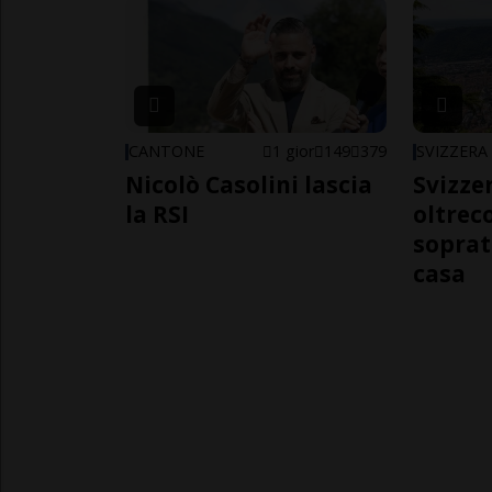
CANTONE
1 gior
149
379
SVIZZERA
Nicolò Casolini lascia
Svizzer
la RSI
oltrec
soprat
casa