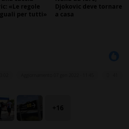
ic: «Le regole
Djokovic deve tornare
guali per tutti»
a casa
3:02
Aggiornamento 07 gen 2022 - 11:45
41
+16