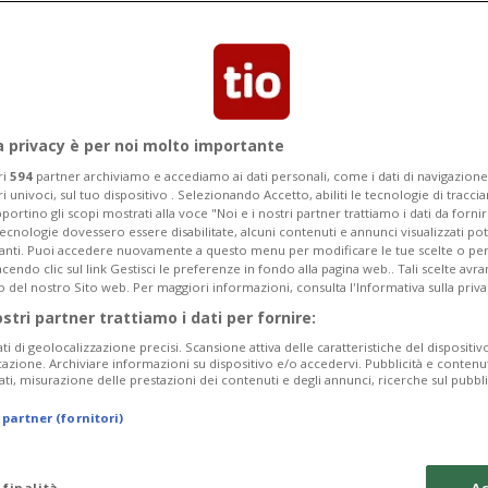
vic sta scherzando con
a privacy è per noi molto importante
ssere per lungo tempo. Djokovic
ri
594
partner archiviamo e accediamo ai dati personali, come i dati di navigazione 
ri univoci, sul tuo dispositivo . Selezionando Accetto, abiliti le tecnologie di tracc
 in Australia per tre anni»
portino gli scopi mostrati alla voce "Noi e i nostri partner trattiamo i dati da fornir
tecnologie dovessero essere disabilitate, alcuni contenuti e annunci visualizzati 
vanti. Puoi accedere nuovamente a questo menu per modificare le tue scelte o per
endo clic sul link Gestisci le preferenze in fondo alla pagina web.. Tali scelte avr
o del nostro Sito web. Per maggiori informazioni, consulta l'Informativa sulla priva
ostri partner trattiamo i dati per fornire:
ati di geolocalizzazione precisi. Scansione attiva delle caratteristiche del dispositivo 
icazione. Archiviare informazioni su dispositivo e/o accedervi. Pubblicità e contenu
ati, misurazione delle prestazioni dei contenuti e degli annunci, ricerche sul pubbl
 partner (fornitori)
 finalità
Ac