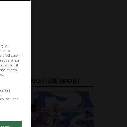
gli o
iamento
e". Nel caso in
potrebbero non
 revocare il
anno effetto
cy.
ULTIME NOTIZIE SPORT
ai fini
ti
ico, sviluppo
cetto