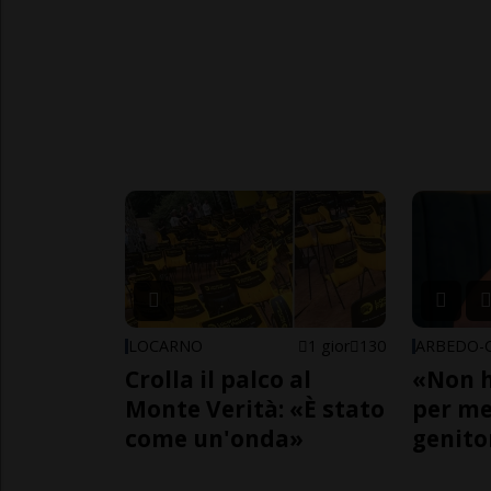
LOCARNO
1 gior
130
Crolla il palco al
«Non h
Monte Verità: «È stato
per me,
come un'onda»
genito