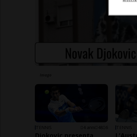
Imago
TENNIS
4 anni
48
6
TENNIS
Djokovic presenta
L’Aust