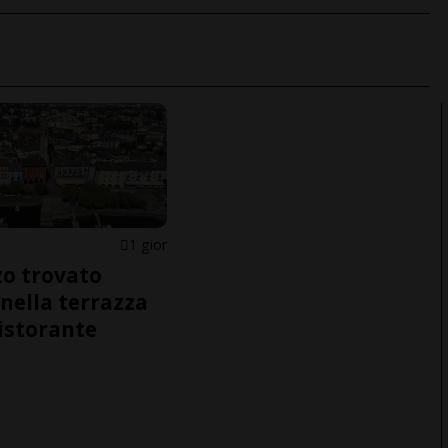
1 gior
o trovato
nella terrazza
ristorante