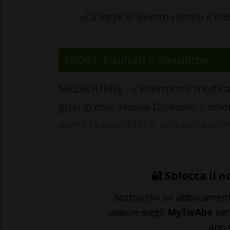
«La legge in questo campo è tot
SPORT: Risultati e classifiche
MELBOURNE - L’esenzione medica e
guai grossi, Novak Djokovic. Convi
avere la possibilità, una volta spi
cominc...
🔐 Sblocca il n
Sottoscrivi un abbonamen
oppure scegli
MyTioAbo
per 
app 