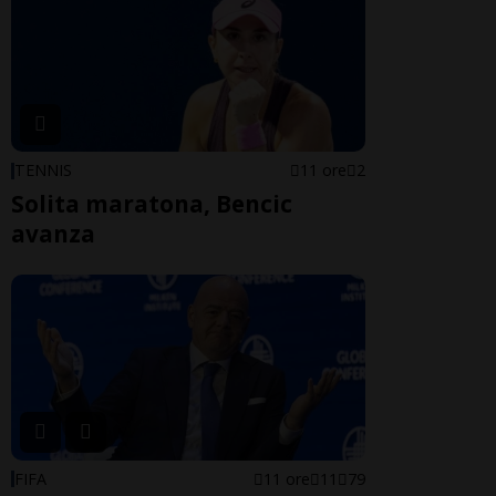
TENNIS
11 ore
2
Solita maratona, Bencic
avanza
FIFA
11 ore
11
79