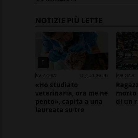
NOTIZIE PIÙ LETTE
SVIZZERA
1 gior
20
43
ASCONA
«Ho studiato
Ragazz
veterinaria, ora me ne
morto 
pento», capita a una
di un 
laureata su tre