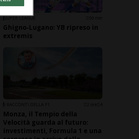
SUPER LEAGUE
50 min
Ghigno-Lugano: YB ripreso in
extremis
I RACCONTI DELLA F1
2 ore
4
Monza, il Tempio della
Velocità guarda al futuro:
investimenti, Formula 1 e una
sorpresa in arrivo dalla