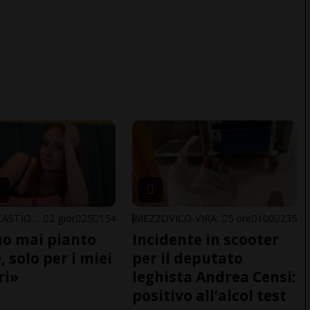
ARBEDO-CASTIONE
2 gior
25
154
MEZZOVICO-VIRA
5 ore
100
235
o mai pianto
Incidente in scooter
 solo per i miei
per il deputato
ri»
leghista Andrea Censi:
positivo all’alcol test