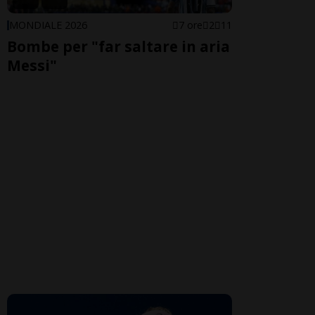
MONDIALE 2026
7 ore
2
11
Bombe per "far saltare in aria
Messi"