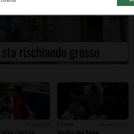
4 anni
6
5
TENNIS
4 anni
21
31
ralia caccia
Nulla da fare,