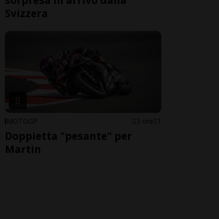
Svizzera
MOTOGP
3 ore
1
Doppietta "pesante" per
Martin