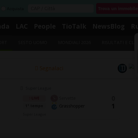
Acquista
nda
LAC
People
TioTalk
NewsBlog
R
ORT
SESTO UOMO
MONDIALI 2026
RISULTATI E CLA
Segnalaci
Super League
0
Servette
LIVE
1
Grasshopper
1° tempo
Super League