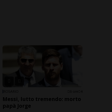
ROSARIO
6 ore
4
Messi, lutto tremendo: morto
papà Jorge