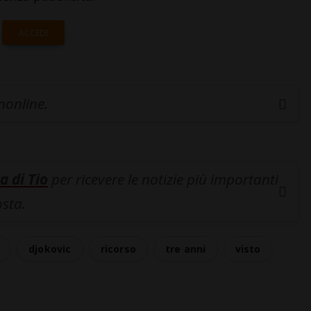
ACCEDI
inonline.
a di Tio
per ricevere le notizie più importanti
osta.
djokovic
ricorso
tre anni
visto