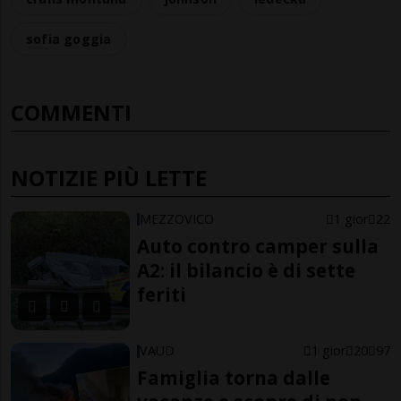
sofia goggia
COMMENTI
NOTIZIE PIÙ LETTE
MEZZOVICO
1 gior
22
Auto contro camper sulla
A2: il bilancio è di sette
feriti
VAUD
1 gior
20
97
Famiglia torna dalle