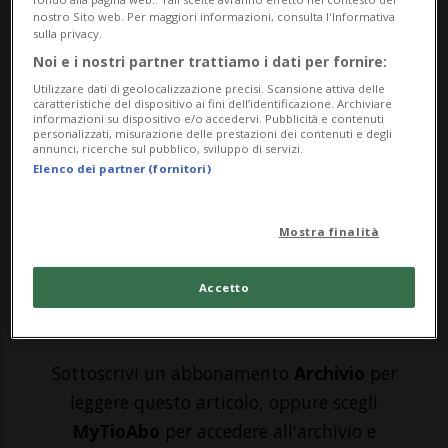
nostro Sito web. Per maggiori informazioni, consulta l'Informativa
sulla privacy.
CRANS MONTANA - Crans Montana non ha
Noi e i nostri partner trattiamo i dati per fornire:
strizzato l’occhio alle atlete rossocrociate.
Utilizzare dati di geolocalizzazione precisi. Scansione attiva delle
caratteristiche del dispositivo ai fini dell’identificazione. Archiviare
informazioni su dispositivo e/o accedervi. Pubblicità e contenuti
Nella prima delle due discese vallesane in
personalizzati, misurazione delle prestazioni dei contenuti e degli
annunci, ricerche sul pubblico, sviluppo di servizi.
programma (la seconda si disputerà terrà
Elenco dei partner (fornitori)
sabato) nessuna delle “nostre” è infatti
riu...
Mostra finalità
Accetto
🔐 Sblocca il nostro archivio
esclusivo!
Sottoscrivi un abbonamento
Archivio
per
leggere questo articolo, oppure scegli
MyTioAbo
per accedere all'archivio e