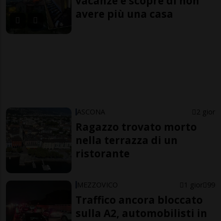
vacanze e scopre di non
avere più una casa
ASCONA
2 gior
Ragazzo trovato morto
nella terrazza di un
ristorante
MEZZOVICO
1 gior
99
Traffico ancora bloccato
sulla A2, automobilisti in