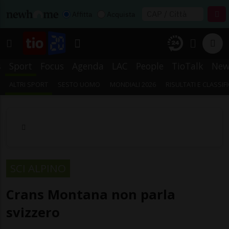
Affitta
Acquista
s
Sport
Focus
Agenda
LAC
People
TioTalk
New
ALTRI SPORT
SESTO UOMO
MONDIALI 2026
RISULTATI E CLASSIF
SCI ALPINO
Crans Montana non parla
svizzero