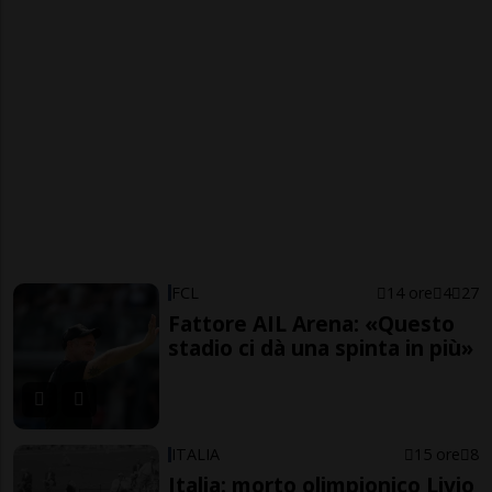
FCL
14 ore
4
27
Fattore AIL Arena: «Questo
stadio ci dà una spinta in più»
ITALIA
15 ore
8
Italia: morto olimpionico Livio