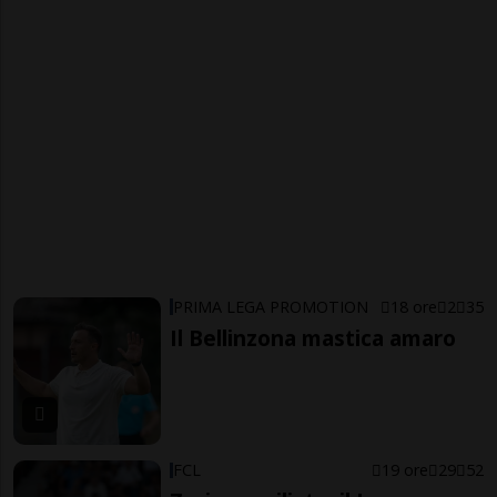
PRIMA LEGA PROMOTION
18 ore
2
35
Il Bellinzona mastica amaro
FCL
19 ore
29
52