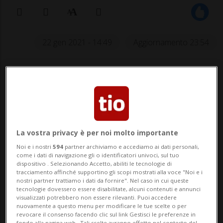
22 gen 2021 - 14:49
Aggiornamento 23:54
La vostra privacy è per noi molto importante
Noi e i nostri
594
partner archiviamo e accediamo ai dati personali,
"Salve" solo Jasmine Flury e Priska
come i dati di navigazione gli o identificatori univoci, sul tuo
Nufer. Suter, Lara, Hählen e Gisin
dispositivo . Selezionando Accetto, abiliti le tecnologie di
tracciamento affinché supportino gli scopi mostrati alla voce "Noi e i
fuori dalla top-ten.
nostri partner trattiamo i dati da fornire". Nel caso in cui queste
tecnologie dovessero essere disabilitate, alcuni contenuti e annunci
visualizzati potrebbero non essere rilevanti. Puoi accedere
nuovamente a questo menu per modificare le tue scelte o per
revocare il consenso facendo clic sul link Gestisci le preferenze in
SPORT: Risultati e classifiche
fondo alla pagina web.. Tali scelte avranno effetto nel contesto del