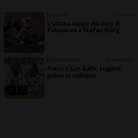
CICLISMO
17 ore
4
L'ultima tappa del Giro di
Polonia va a Stefan Küng
SUPER LEAGUE
17 ore
2
11
Frena il San Gallo, Lugano
primo in solitaria