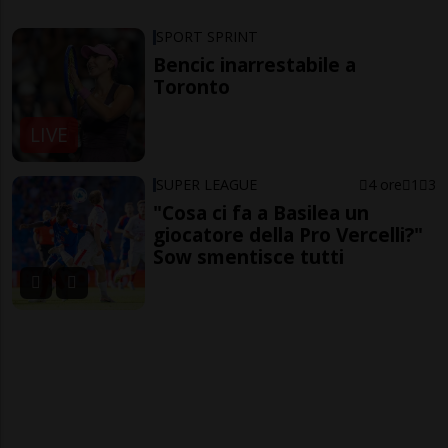
SPORT SPRINT
Bencic inarrestabile a
Toronto
LIVE
SUPER LEAGUE
4 ore
1
3
"Cosa ci fa a Basilea un
giocatore della Pro Vercelli?"
Sow smentisce tutti