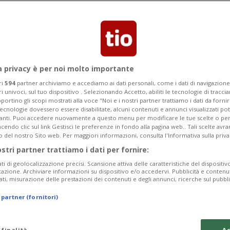
a privacy è per noi molto importante
ri
594
partner archiviamo e accediamo ai dati personali, come i dati di navigazione 
ri univoci, sul tuo dispositivo . Selezionando Accetto, abiliti le tecnologie di tracc
portino gli scopi mostrati alla voce "Noi e i nostri partner trattiamo i dati da fornir
tecnologie dovessero essere disabilitate, alcuni contenuti e annunci visualizzati 
vanti. Puoi accedere nuovamente a questo menu per modificare le tue scelte o per
endo clic sul link Gestisci le preferenze in fondo alla pagina web.. Tali scelte avr
o del nostro Sito web. Per maggiori informazioni, consulta l'Informativa sulla priva
ostri partner trattiamo i dati per fornire:
ati di geolocalizzazione precisi. Scansione attiva delle caratteristiche del dispositivo 
icazione. Archiviare informazioni su dispositivo e/o accedervi. Pubblicità e contenu
ati, misurazione delle prestazioni dei contenuti e degli annunci, ricerche sul pubbl
 partner (fornitori)
 finalità
Ac