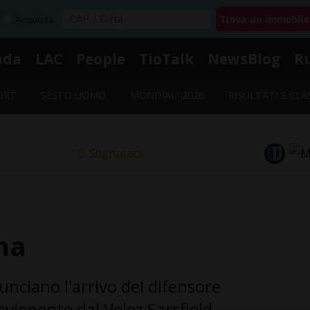
Acquista
nda
LAC
People
TioTalk
NewsBlog
R
ORT
SESTO UOMO
MONDIALI 2026
RISULTATI E CLA
Segnalaci
na
nciano l'arrivo del difensore
vienente dal Velez Sarsfield