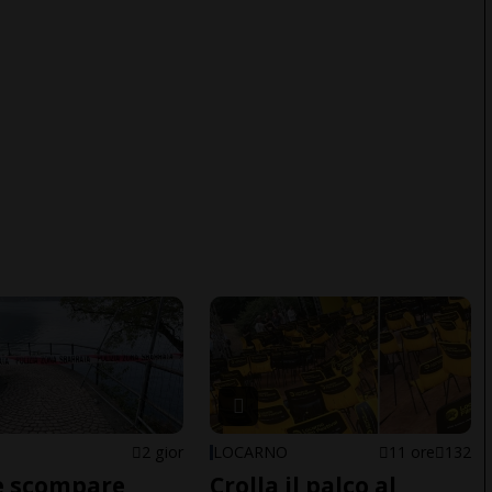
2 gior
LOCARNO
11 ore
132
e scompare
Crolla il palco al