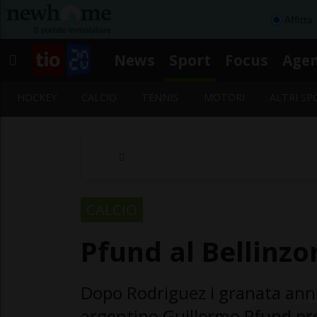
Affitta
News
Sport
Focus
Age
HOCKEY
CALCIO
TENNIS
MOTORI
ALTRI SP
CALCIO
Pfund al Bellinzo
Dopo Rodriguez i granata annu
argentino Guillermo Pfund pro