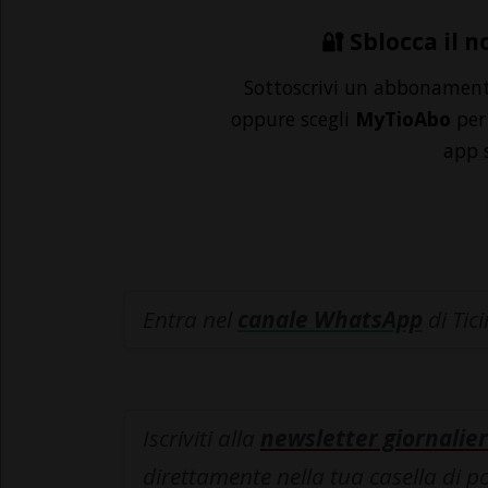
🔐 Sblocca il n
Sottoscrivi un abbonamen
oppure scegli
MyTioAbo
per 
app 
Entra nel
canale WhatsApp
di Tic
Iscriviti alla
newsletter giornalier
direttamente nella tua casella di p