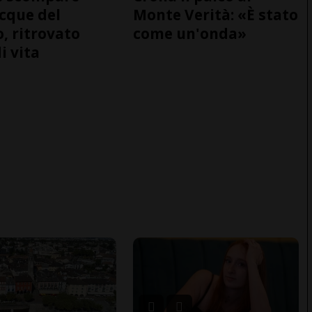
acque del
Monte Verità: «È stato
o, ritrovato
come un'onda»
i vita