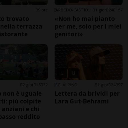
9 ore
ARBEDO-CASTIONE
1 gior
24
157
o trovato
«Non ho mai pianto
nella terrazza
per me, solo per i miei
ristorante
genitori»
2 gior
15
32
SCI ALPINO
1 gior
24
97
do non è uguale
Lettera da brividi per
ti: più colpite
Lara Gut-Behrami
 anziani e chi
basso reddito