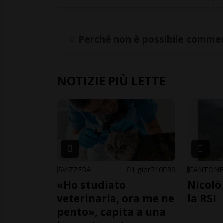
Perché non è possibile commen
NOTIZIE PIÙ LETTE
SVIZZERA
1 gior
10
39
CANTON
«Ho studiato
Nicolò 
veterinaria, ora me ne
la RSI
pento», capita a una