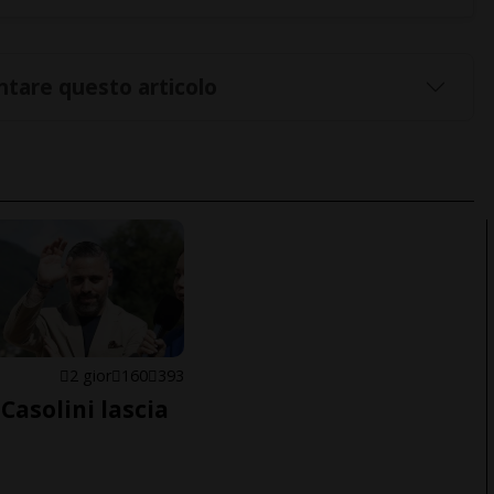
tare questo articolo
E
2 gior
160
393
Casolini lascia