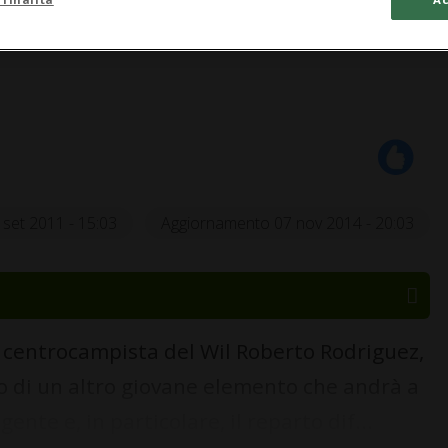
 set 2011 - 15:03
Aggiornamento 07 nov 2014 - 20:03
 centrocampista del Wil Roberto Rodriguez,
vo di un altro giovane elemento che andrà a
ente e, in particolare, il reparto dif...