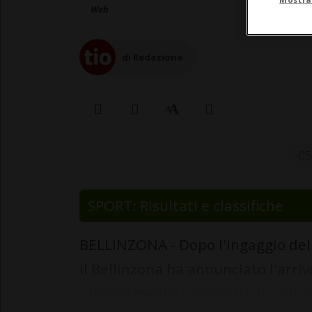
Web
di Redazione
05
SPORT: Risultati e classifiche
BELLINZONA - Dopo l'ingaggio del
il Bellinzona ha annunciato l'arri
ulteriormente rinvigorire il conting