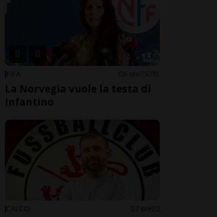
FIFA
6 ore
5
51
La Norvegia vuole la testa di
Infantino
CALCIO
7 ore
2