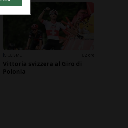
CICLISMO
2 ore
Vittoria svizzera al Giro di
Polonia