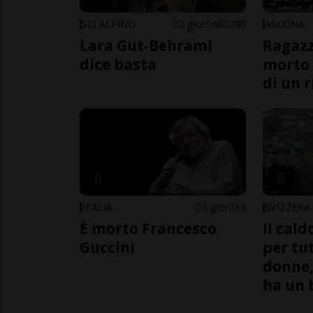
SCI ALPINO
2 gior
68
290
ASCONA
Lara Gut-Behrami
Ragazz
dice basta
morto 
di un 
ITALIA
1 gior
19
SVIZZERA
È morto Francesco
Il cal
Guccini
per tut
donne,
ha un 