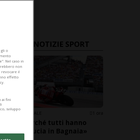
ULTIME NOTIZIE SPORT
gli o
iamento
e". Nel caso in
potrebbero non
 revocare il
anno effetto
cy.
ai fini
ti
ico, sviluppo
MOTOMONDIALE
1 ora
«Ecco perché tutti hanno
perso fiducia in Bagnaia»
cetto