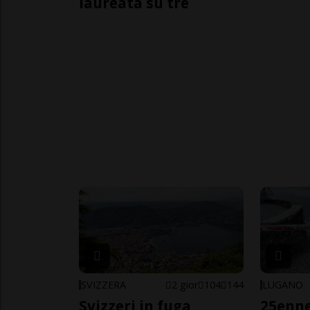
laureata su tre
SVIZZERA
2 gior
104
144
LUGANO
Svizzeri in fuga
25enn