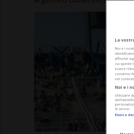
La vostr
Noi e i nost
identificato
affinché sup
cui queste 
essere rile
consenso fac
nel contest
Noi e i n
Utilizzare d
dell’identif
personalizz
di servizi.
Elenco dei
Mostra