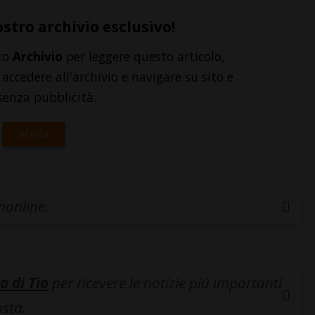
ostro archivio esclusivo!
to
Archivio
per leggere questo articolo,
accedere all'archivio e navigare su sito e
senza pubblicità.
ACCEDI
inonline.
a di Tio
per ricevere le notizie più importanti
osta.