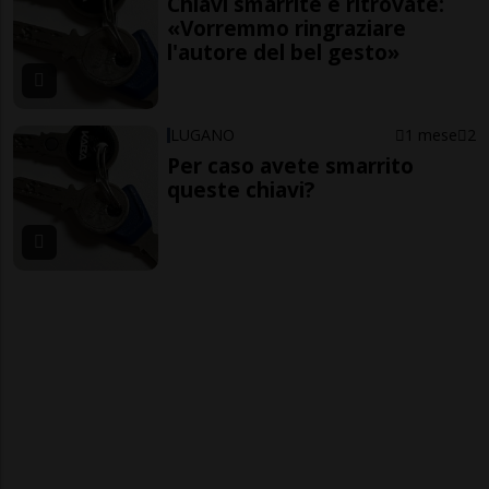
Chiavi smarrite e ritrovate:
«Vorremmo ringraziare
l'autore del bel gesto»
LUGANO
1 mese
2
Per caso avete smarrito
queste chiavi?