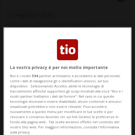
12 mag 2021 - 22:47
Aggiornamento 13 mag 2021 - 00:32
La vostra privacy è per noi molto importante
Noi e i nostri
594
partner archiviamo e accediamo ai dati personali,
come i dati di navigazione gli o identificatori univoci, sul tuo
TENERO - Scomparsa la mattina di
dispositivo . Selezionando Accetto, abiliti le tecnologie di
tracciamento affinché supportino gli scopi mostrati alla voce "Noi e i
mercoledì 12 maggio da Tenero, Lea, una
nostri partner trattiamo i dati da fornire". Nel caso in cui queste
tecnologie dovessero essere disabilitate, alcuni contenuti e annunci
gattina di un anno, è stata ritrovata in
visualizzati potrebbero non essere rilevanti. Puoi accedere
nuovamente a questo menu per modificare le tue scelte o per
revocare il consenso facendo clic sul link Gestisci le preferenze in
serata....
fondo alla pagina web.. Tali scelte avranno effetto nel contesto del
nostro Sito web. Per maggiori informazioni, consulta l'Informativa
sulla privacy.