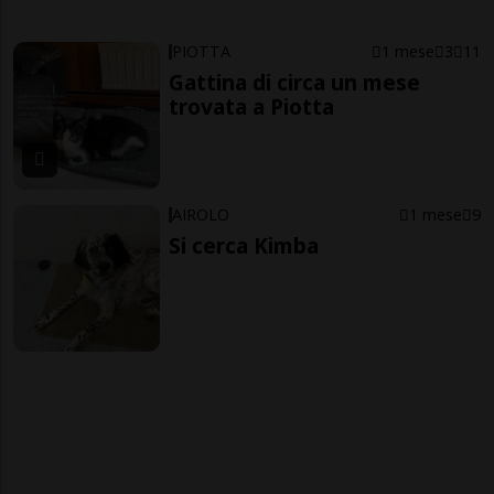
PIOTTA
1 mese
3
11
Gattina di circa un mese
trovata a Piotta
AIROLO
1 mese
9
Si cerca Kimba