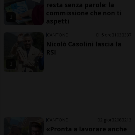
resta senza parole: la
commissione che non ti
aspetti
CANTONE
15 ore
103
337
Nicolò Casolini lascia la
RSI
CANTONE
2 gior
208
213
«Pronta a lavorare anche