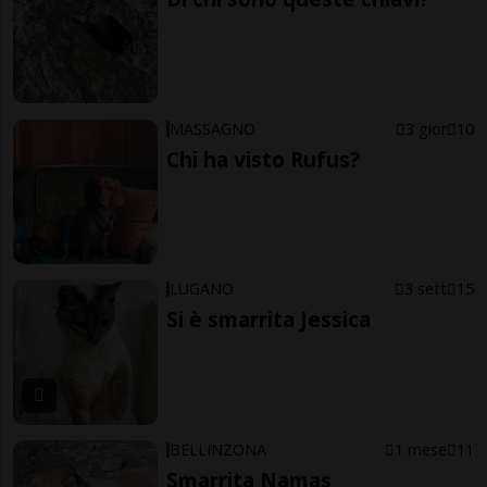
MASSAGNO
3 gior
10
Chi ha visto Rufus?
LUGANO
3 sett
15
Si è smarrita Jessica
BELLINZONA
1 mese
11
Smarrita Namas