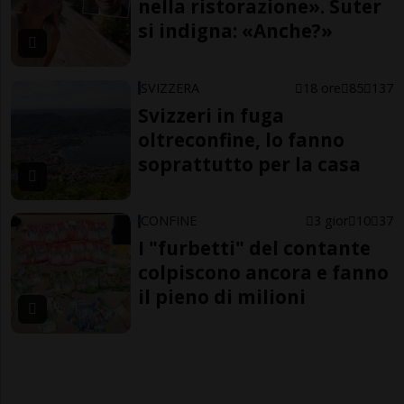
nella ristorazione». Suter
si indigna: «Anche?»
SVIZZERA
18 ore
85
137
Svizzeri in fuga
oltreconfine, lo fanno
soprattutto per la casa
CONFINE
3 gior
10
37
I "furbetti" del contante
colpiscono ancora e fanno
il pieno di milioni