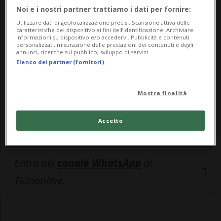
🔐 Sblocca il nostro archivio
Noi e i nostri partner trattiamo i dati per fornire:
esclusivo!
Utilizzare dati di geolocalizzazione precisi. Scansione attiva delle
caratteristiche del dispositivo ai fini dell’identificazione. Archiviare
informazioni su dispositivo e/o accedervi. Pubblicità e contenuti
Sottoscrivi un abbonamento
Archivio
per
personalizzati, misurazione delle prestazioni dei contenuti e degli
annunci, ricerche sul pubblico, sviluppo di servizi.
leggere questo articolo, oppure scegli
Elenco dei partner (fornitori)
MyTioAbo
per accedere all'archivio e
navigare su sito e app senza pubblicità.
Mostra finalità
ACCEDI
Accetto
Entra nel
canale WhatsApp
di
Ticinonline.