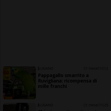
LUGANO
1 mese
1
12
Pappagallo smarrito a
Ruvigliana: ricompensa di
mille franchi
LUGANO
1 mese
1
25